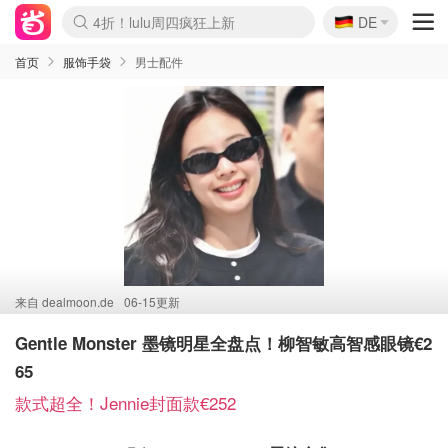
🇩🇪
4折！lulu周四疯狂上新
DE
Boticinal 夏促开抢！
还没结束！&OtherStories大促
Joybuy变相75折 随时失效
速领！Stanley独家85折
疑似霸哥！Camper额外叠85折
Zalando 奥莱闪促！每日更新
Moncler反季囤！5折起+叠9折
Coach Brooklyn仅€192
首页
服饰手袋
男士配件
来自
dealmoon.de
06-15更新
Gentle Monster 墨镜明星全盘点！柳智敏高智感眼镜€2
65
款式超全！Jennie封面款€252