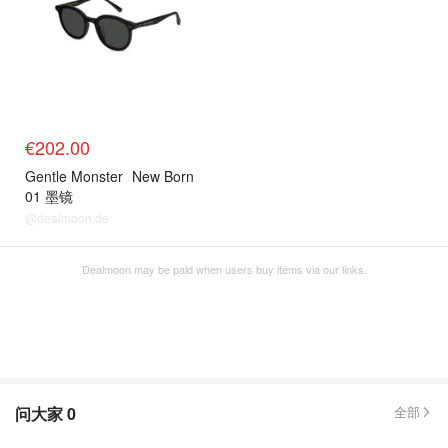
€202.00
Gentle Monster
New Born
01 墨镜
@dealmoon.de
Dealmoon may be paid when users buy items via our links.
问大家
0
全部