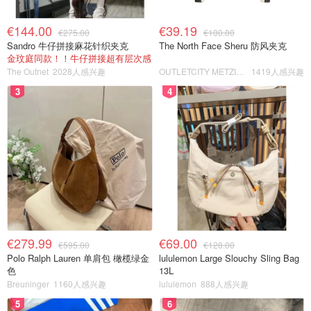
€144.00
€39.19
€275.00
€100.00
Sandro 牛仔拼接麻花针织夹克
The North Face Sheru 防风夹克
金玟庭同款！！牛仔拼接超有层次感
The Outnet
2028人感兴趣
OUTLETCITY METZINGEN
1419人感兴趣
3
4
€279.99
€69.00
€595.00
€128.00
Polo Ralph Lauren 单肩包 橄榄绿金
lululemon Large Slouchy Sling Bag
色
13L
Breuninger
1160人感兴趣
lululemon
888人感兴趣
5
6