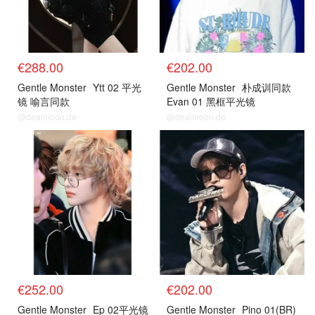
€288.00
€202.00
Gentle Monster
Ytt 02 平光
Gentle Monster
朴成训同款
镜 喻言同款
Evan 01 黑框平光镜
@dealmoon.de
@dealmoon.de
€252.00
€202.00
Gentle Monster
Ep 02平光镜
Gentle Monster
Pino 01(BR)