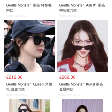
Gentle Monster
墨镜 钟楚曦
Gentle Monster
Ash 01 墨镜
同款
柳智敏同款
@dealmoon.de
@dealmoon.de
€212.00
€262.00
Gentle Monster
Queen 01墨
Gentle Monster
Kunst 墨镜
镜 白鹿同款
金晨同款
@dealmoon.de
@dealmoon.de