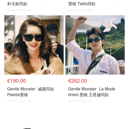
朴元彬同款
墨镜 Tablo同款
@dealmoon.de
@dealmoon.de
€190.00
€262.00
Gentle Monster
戚薇同款
Gentle Monster
La Mode
Palette墨镜
tinted 墨镜 王星越同款
@dealmoon.de
@dealmoon.de