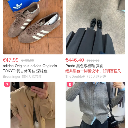
€47.99
€446.40
€100.00
€930.00
adidas Originals adidas Originals
Prada 黑色乐福鞋 真皮
TOKYO 复古休闲鞋 深棕色
经典黑色一脚蹬设计，低调百搭又高级
Breuninger
884人感兴趣
TheDoubleF
795人感兴趣
7
8