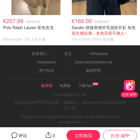
€207.99
€166.00
€375.00
€265.00
Polo Ralph Lauren 驼色夹克
Sandro 拼接府绸羊毛混纺开衫 灰色
层次感拉满，灰色百搭不挑人~
Breuninger
781人感兴趣
The Outnet
558人感兴趣
联系我们
黑五
InRewards
Impressum
Datenschutzerklärung
用户协议
版权声明
触屏版
电脑版
下载App
contact@dazhe.de
打开 APP
页面信息由用户分享或品牌、商家提供，由Dealmoon核实后发布折
扣广告
Dealmoon may get paid by brands or deals when user buy
through links
立即购买
评论
3
打开 APP