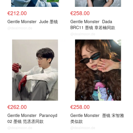
€212.00
€258.00
Gentle Monster
Jude 墨镜
Gentle Monster
Dada
BRC11 墨镜 章若楠同款
@dealmoon.de
@dealmoon.de
€262.00
€258.00
Gentle Monster
Paranoyd
Gentle Monster
墨镜 宋智雅
02 墨镜 范丞丞同款
类似款
@dealmoon.de
@dealmoon.de