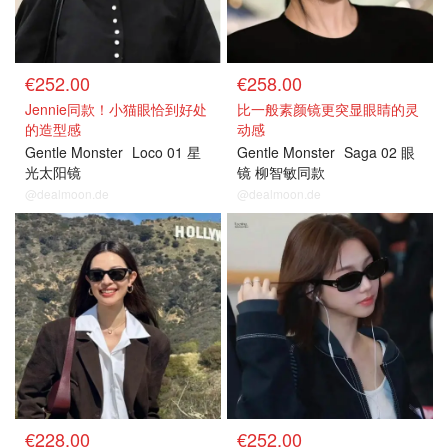
€252.00
€258.00
Jennie同款！小猫眼恰到好处
比一般素颜镜更突显眼睛的灵
的造型感
动感
Gentle Monster
Loco 01 星
Gentle Monster
Saga 02 眼
光太阳镜
镜 柳智敏同款
@dealmoon.de
@dealmoon.de
€228.00
€252.00