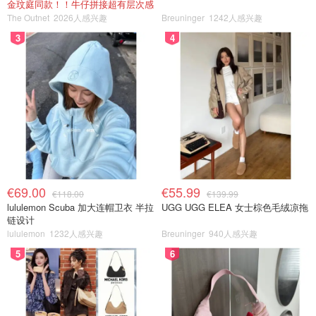
金玟庭同款！！牛仔拼接超有层次感
The Outnet
2026人感兴趣
Breuninger
1242人感兴趣
3
4
€69.00
€55.99
€118.00
€139.99
lululemon Scuba 加大连帽卫衣 半拉
UGG UGG ELEA 女士棕色毛绒凉拖
链设计
lululemon
1232人感兴趣
Breuninger
940人感兴趣
5
6