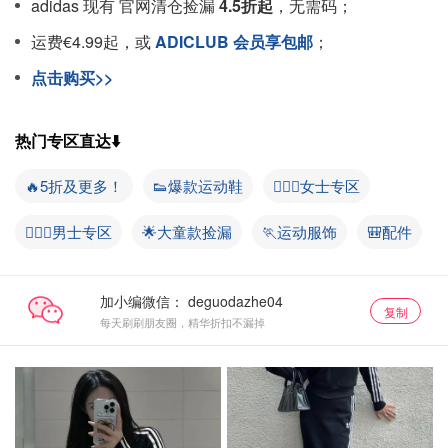
adidas 现有 官网清仓捡漏
4.5折起
，无需码；
运费€4.99起，或
ADICLUB 会员享包邮
；
点击购买>>
热门专区直达⬇️
🔥5折及更多！
👟爆款运动鞋
💁🏻‍♀️女士专区
🙋🏻‍♂️男士专区
🌟大童款捡漏
🏃运动服饰
🎒配件
加小编微信：
复制
每天刷刷朋友圈，精华折扣不漏掉