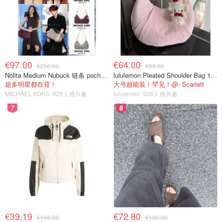
€97.00
€64.00
€250.00
€88.00
Nolita Medium Nubuck 链条 pochette
lululemon Pleated Shoulder Bag 10L 单肩包
超多明星都在背！
大号超能装！罕见！@- Scarlett
MICHAEL KORS
928人感兴趣
lululemon
926人感兴趣
7
8
€39.19
€72.80
€100.00
€130.00