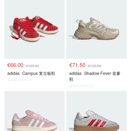
€66.00
€71.50
€120.00
€130.00
adidas
Campus 复古板鞋
adidas
Shadow Fever 老爹
鞋
@dealmoon.de
@dealmoon.de