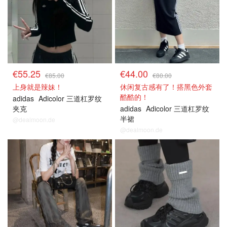
€55.25
€44.00
€85.00
€80.00
上身就是辣妹！
休闲复古感有了！搭黑色外套
酷酷的！
adidas
Adicolor 三道杠罗纹
夹克
adidas
Adicolor 三道杠罗纹
半裙
@dealmoon.de
@dealmoon.de