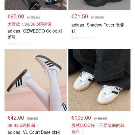
€65.00
€71.50
€130.00
€130.00
大童款；36/36.5码捡漏
adidas
Shadow Fever 老爹
adidas
OZWEEGO Celox 老
鞋
爹鞋
@dealmoon.de
@dealmoon.de
€42.00
€105.00
€60.00
€150.00
36-42.5码捡漏！
脚感比OG好！不爱薄底的就
选它！
adidas
VL Court Base 休闲