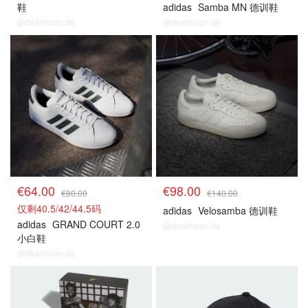
鞋
adidas
Samba MN 德训鞋
@dealmoon.de
@dealmoon.de
€64.00
€98.00
€80.00
€140.00
仅剩40.5/42/44.5码
adidas
Velosamba 德训鞋
adidas
GRAND COURT 2.0
@dealmoon.de
小白鞋
@dealmoon.de