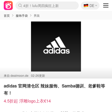
🇩🇪
4折！lulu周四疯狂上新
DE
Boticinal 夏促开抢！
还没结束！&OtherStories大促
Joybuy变相75折 随时失效
速领！Stanley独家85折
疑似霸哥！Camper额外叠85折
Zalando 奥莱闪促！每日更新
Moncler反季囤！5折起+叠9折
Coach Brooklyn仅€192
首页
服饰手袋
男装
来自
dealmoon.de
02-26更新
adidas 官网清仓区 辣妹服饰、Samba德训、老爹鞋等
有！
4.5折起 浮雕logo上衣€14