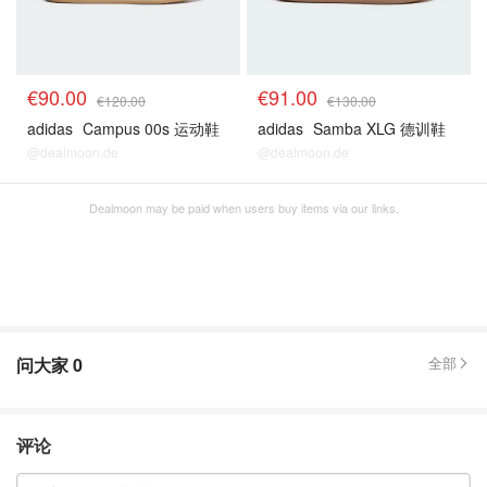
€90.00
€91.00
€120.00
€130.00
adidas
Campus 00s 运动鞋
adidas
Samba XLG 德训鞋
@dealmoon.de
@dealmoon.de
Dealmoon may be paid when users buy items via our links.
问大家
0
全部
评论