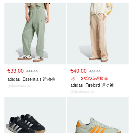
€33.00
€40.00
€55.00
€80.00
5折！2XS/XS码捡漏
adidas
Essentials 运动裤
adidas
Firebird 运动裤
@dealmoon.de
@dealmoon.de