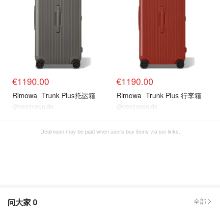
€1190.00
€1190.00
Rimowa
Trunk Plus托运箱
Rimowa
Trunk Plus 行李箱
@dealmoon.de
@dealmoon.de
Dealmoon may be paid when users buy items via our links.
问大家
0
全部