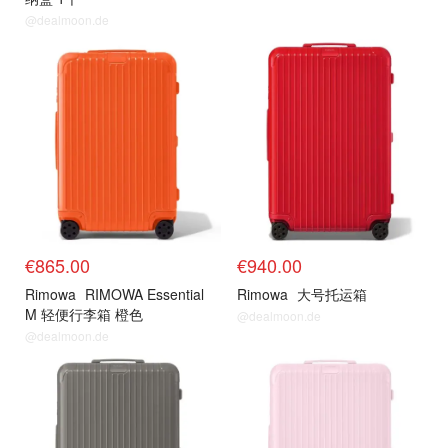
@dealmoon.de
€865.00
€940.00
Rimowa
RIMOWA Essential
Rimowa
大号托运箱
M 轻便行李箱 橙色
@dealmoon.de
@dealmoon.de