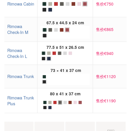
Rimowa Cabin
售价€750
67.5 x 44.5 x 24 cm
Rimowa
售价€865
Check-In M
77.5 x 51 x 26.5 cm
Rimowa
售价€940
Check-In L
73 × 41 x 37 cm
Rimowa Trunk
售价€1120
80 x 41 x 37 cm
Rimowa Trunk
售价€1190
Plus