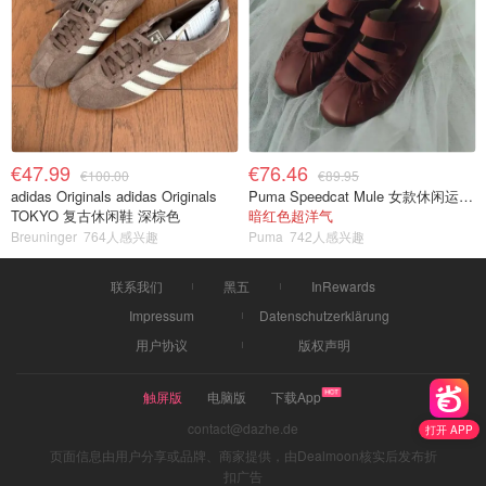
€47.99
€76.46
€100.00
€89.95
adidas Originals adidas Originals
Puma Speedcat Mule 女款休闲运动鞋
TOKYO 复古休闲鞋 深棕色
暗红色超洋气
Breuninger
764人感兴趣
Puma
742人感兴趣
联系我们
黑五
InRewards
Impressum
Datenschutzerklärung
用户协议
版权声明
触屏版
电脑版
下载App
contact@dazhe.de
打开 APP
页面信息由用户分享或品牌、商家提供，由Dealmoon核实后发布折
扣广告