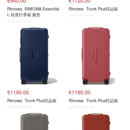
€940.00
€1120.00
Rimowa
RIMOWA Essential
Rimowa
Trunk Plus托运箱
L 轻质行李箱 紫色
@dealmoon.de
@dealmoon.de
€1190.00
€1190.00
Rimowa
Trunk Plus托运箱
Rimowa
Trunk Plus托运箱
@dealmoon.de
@dealmoon.de