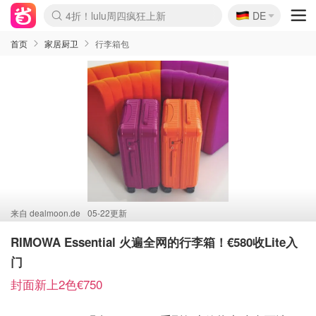
🇩🇪
4折！lulu周四疯狂上新
DE
Boticinal 夏促开抢！
还没结束！&OtherStories大促
Joybuy变相75折 随时失效
速领！Stanley独家85折
疑似霸哥！Camper额外叠85折
Zalando 奥莱闪促！每日更新
Moncler反季囤！5折起+叠9折
Coach Brooklyn仅€192
首页
家居厨卫
行李箱包
来自
dealmoon.de
05-22更新
RIMOWA Essential 火遍全网的行李箱！€580收Lite入
门
封面新上2色€750