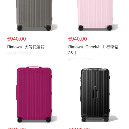
€940.00
€940.00
Rimowa
大号托运箱
Rimowa
Check-In L 行李箱
28寸
@dealmoon.de
@dealmoon.de