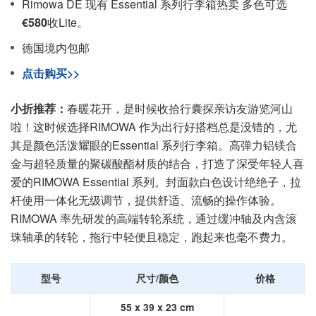
Rimowa DE 现有 Essential 系列行李箱热卖 多色可选
€580
收Lite。
德国境内包邮
点击购买>>
小折推荐：
春暖花开，是时候收拾行囊探亲访友游览河山
啦！这时候选择RIMOWA 作为出行好搭档总是没错的，尤
其是颜色活泼耀眼的Essential 系列行李箱。高弹力铝镁合
金与超轻质量的聚碳酸酯材质的结合，打造了深受年轻人喜
爱的RIMOWA Essential 系列。封面款白色设计绝绝子，拉
杆使用一体化无级调节，提供舒适、流畅的操作体验。
RIMOWA 率先研发的高端转轮系统，通过缓冲轴及内含滚
珠轴承的转轮，拖行中轻便且稳定，跑起来也毫不费力。
型号
尺寸/颜色
价格
55 x 39 x 23 cm