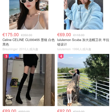
€175.00
€69.00
€350.00
€118.00
Celine CELINE CL000455 墨镜 白色
lululemon Scuba 加大连帽卫衣 半拉
黑色
链设计
Breuninger
2010人感兴趣
lululemon
1996人感兴趣
3
4
€89.00
€82.00
€850.00
€315.00