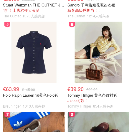
Stuart Weitzman THE OUTNET Jocey 弹力绒面过膝靴
Sandro 千鸟格粗花呢连衣裙
1折！上脚秒变大长腿
秋冬高级感担当！！
The Outnet
1373人感兴趣
The Outnet
1214人感兴趣
5
6
€63.99
€39.20
€145.00
€99.90
Polo Ralph Lauren 深蓝色Polo衫
Tommy Hilfiger 黄色条纹衬衫
Jisoo同款！
Breuninger
1043人感兴趣
Tommy Hilfiger
854人感兴趣
7
8