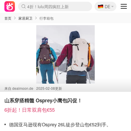
🇩🇪
4折！lulu周四疯狂上新
DE
Boticinal 夏促开抢！
还没结束！&OtherStories大促
Joybuy变相75折 随时失效
速领！Stanley独家85折
疑似霸哥！Camper额外叠85折
Zalando 奥莱闪促！每日更新
Moncler反季囤！5折起+叠9折
Coach Brooklyn仅€192
首页
家居厨卫
行李箱包
来自
dealmoon.de
2025-02-08更新
山系穿搭精髓 Osprey小鹰包闪促！
6折起！日常双肩包€55
德国亚马逊现有Osprey 26L徒步登山包€52到手。