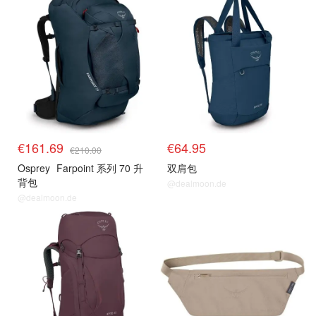
€161.69
€64.95
€210.00
Osprey
Farpoint 系列 70 升
双肩包
背包
@dealmoon.de
@dealmoon.de