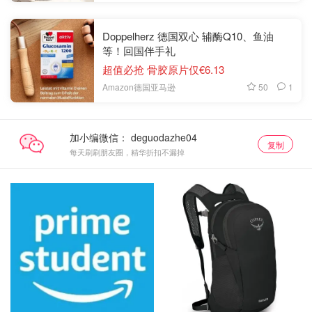
Doppelherz 德国双心 辅酶Q10、鱼油
等！回国伴手礼
超值必抢 骨胶原片仅€6.13
50
1
Amazon德国亚马逊
加小编微信：
复制
每天刷刷朋友圈，精华折扣不漏掉