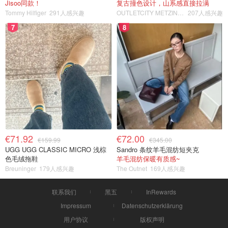
Jisoo同款！
复古撞色设计，山系感直接拉满
Tommy Hilfiger
291人感兴趣
OUTLETCITY METZINGEN
207人感兴趣
7
8
€71.92
€72.00
€159.99
€345.00
UGG UGG CLASSIC MICRO 浅棕
Sandro 条纹羊毛混纺短夹克
色毛绒拖鞋
羊毛混纺保暖有质感~
Breuninger
179人感兴趣
The Outnet
169人感兴趣
联系我们
黑五
InRewards
Impressum
Datenschutzerklärung
用户协议
版权声明