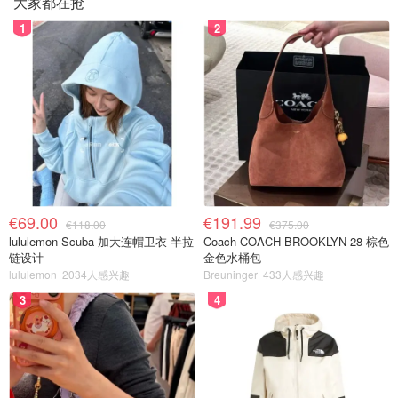
大家都在抢
1
2
€69.00
€191.99
€118.00
€375.00
lululemon Scuba 加大连帽卫衣 半拉
Coach COACH BROOKLYN 28 棕色
链设计
金色水桶包
lululemon
2034人感兴趣
Breuninger
433人感兴趣
3
4