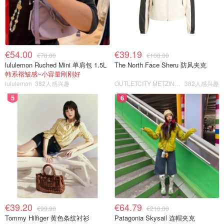
€54.00
€39.19
€78.00
€100.00
lululemon Ruched Mini 单肩包 1.5L
The North Face Sheru 防风夹克
韩系褶皱感~小容量刚刚好
lululemon
382人感兴趣
OUTLETCITY METZINGEN
382人感兴趣
5
6
€39.20
€64.79
€99.90
€210.00
Tommy Hilfiger 黄色条纹衬衫
Patagonia Skysail 连帽夹克