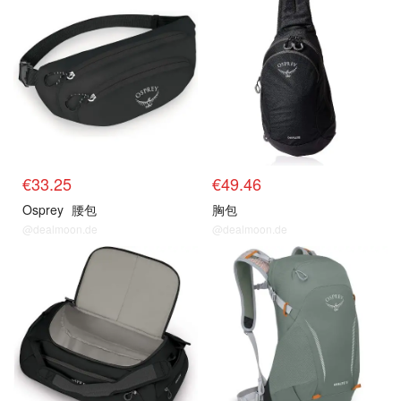
€33.25
€49.46
Osprey
腰包
胸包
@dealmoon.de
@dealmoon.de