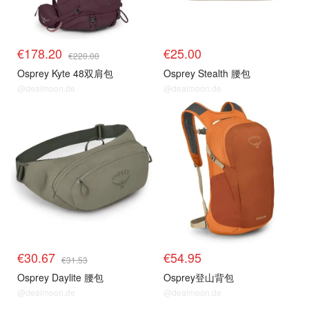
€178.20
€25.00
€220.00
Osprey Kyte 48双肩包
Osprey Stealth 腰包
@dealmoon.de
@dealmoon.de
€30.67
€54.95
€31.53
Osprey Daylite 腰包
Osprey登山背包
@dealmoon.de
@dealmoon.de