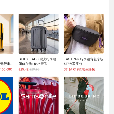
BEIBYE ABS 硬壳行李箱
EASTPAK 行李箱背包专场
号硬壳行李箱
颜值在线+价格亲民
€37收双肩包
5.68€
€25.42
€29.90
5折起 €19收黑色腰包