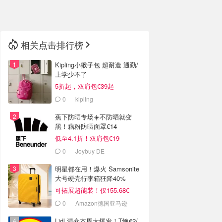
🇳🇿
新西兰
相关点击排行榜
Kipling小猴子包 超耐造 通勤/
上学少不了
5折起，双肩包€39起
0
kipling
蕉下防晒专场☀️不防晒就变
黑！藕粉防晒面罩€14
低至4.1折！双肩包€19
0
Joybuy DE
明星都在用！爆火 Samsonite
大号硬壳行李箱狂降40%
可拓展超能装！仅155.68€
0
Amazon德国亚马逊
Lidl 清仓本周大爆发！T恤€2/