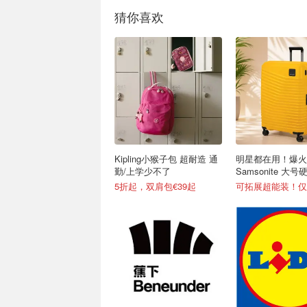
猜你喜欢
Kipling小猴子包 超耐造 通
明星都在用！爆火
勤/上学少不了
Samsonite 大
狂降40%
5折起，双肩包€39起
可拓展超能装！仅15