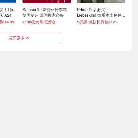
爆发！T恤
Samsonite 新秀丽行李箱
Prime Day 必买：
啡机€24
德国制造 回国搬家必备
Liebeskind 德系本土包包
小众款集合
14.99
€138收大号托运箱！
5折起 爆款长柄包€121
展开更多
ial 火遍全
2025 德国黑五好价捡漏 北
Galeria 本周折扣汇总 -
收Lite入
面史低价 阿蒂仙买1送1
Staub铸铁锅€149，Boss沙
滩裤€29
已经开奖！清空€500购物车
Smeg烧水壶€129.99