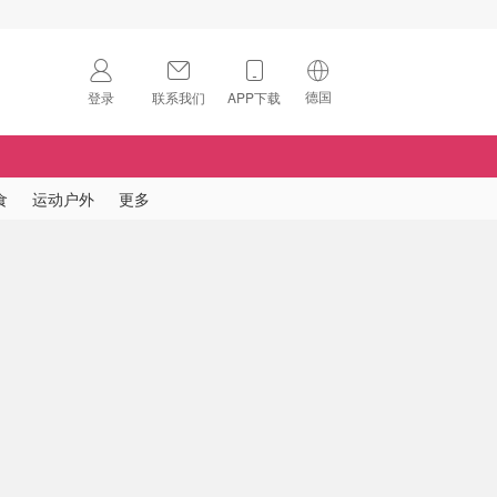
德国
登录
联系我们
APP下载
🇺🇸
美国
🇨🇳
中国
食
运动户外
更多
🇨🇦
加拿大
扫码下载 App
🇬🇧
英国
Download on the
App Store
🇩🇪
德国
Download the
Android App
🇫🇷
法国
🇮🇹
意大利
🇦🇺
澳洲