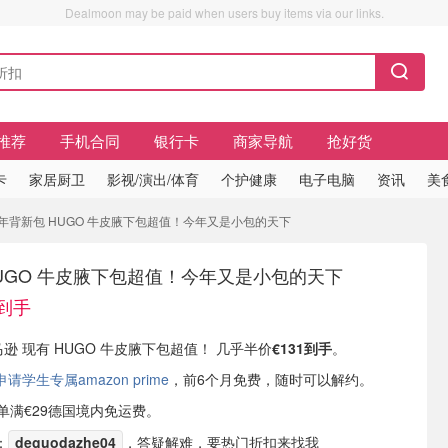
Dealmoon may be paid when users buy items via our links.
推荐
手机合同
银行卡
商家导航
抢好货
卡
家居厨卫
影视/演出/体育
个护健康
电子电脑
资讯
美
新年背新包 HUGO 牛皮腋下包超值！今年又是小包的天下
UGO 牛皮腋下包超值！今年又是小包的天下
1到手
马逊 现有 HUGO 牛皮腋下包超值！ 几乎半价
€131到手
。
学生专属amazon prime
，前6个月免费，随时可以解约。
或订单满€29德国境内免运费。
：
deguodazhe04
，答疑解难，要热门折扣来找我