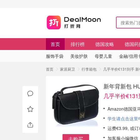
首页
排行榜
德国攻略
德国药
服饰手袋
美妆护肤
母婴儿童
金融/信用
首页
家居厨卫
行李箱包
几乎半价€131到手 
新年背新包 H
几乎半价€13
Amazon德国亚
学生请点击这里申请
运费€3.99, 
加客服小编微信
去购买