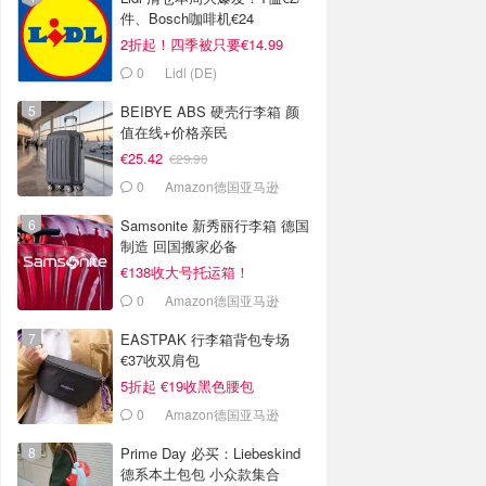
件、Bosch咖啡机€24
2折起！四季被只要€14.99
0
Lidl (DE)
BEIBYE ABS 硬壳行李箱 颜
值在线+价格亲民
€25.42
€29.90
0
Amazon德国亚马逊
Samsonite 新秀丽行李箱 德国
制造 回国搬家必备
€138收大号托运箱！
0
Amazon德国亚马逊
EASTPAK 行李箱背包专场
€37收双肩包
5折起 €19收黑色腰包
0
Amazon德国亚马逊
Prime Day 必买：Liebeskind
德系本土包包 小众款集合