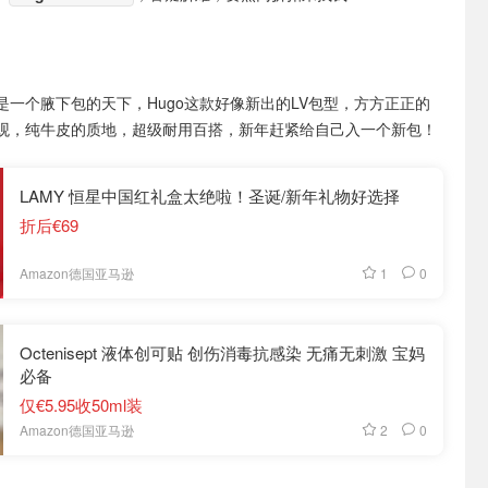
是一个腋下包的天下，Hugo这款好像新出的LV包型，方方正正的
观，纯牛皮的质地，超级耐用百搭，新年赶紧给自己入一个新包！
LAMY 恒星中国红礼盒太绝啦！圣诞/新年礼物好选择
折后€69
1
0
Amazon德国亚马逊
Octenisept 液体创可贴 创伤消毒抗感染 无痛无刺激 宝妈
必备
仅€5.95收50ml装
2
0
Amazon德国亚马逊