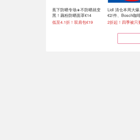
蕉下防晒专场☀️不防晒就变
Lidl 清仓本周大
黑！藕粉防晒面罩€14
€2/件、Bosch咖
低至4.1折！双肩包€19
2折起！四季被只要€
Prime Day：JanSport 韩女
RIMOWA Essent
双肩包首选 黑色小号款€24
网的行李箱！€580
门
6折起 荔枝粉双肩包€22
封面新上2色€750