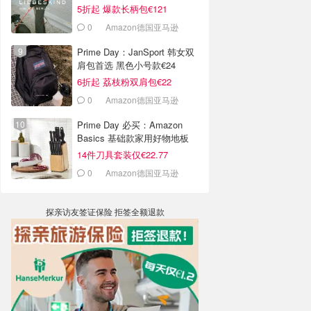
5折起 爆款长柄包€121
0
Amazon德国亚马逊
Prime Day：JanSport 韩女双
肩包首选 黑色小号款€24
6折起 荔枝粉双肩包€22
0
Amazon德国亚马逊
Prime Day 必买：Amazon
Basics 基础款家用好物地板
价！
14件刀具套装仅€22.77
0
Amazon德国亚马逊
探亲访友签证保险 拒签全额退款