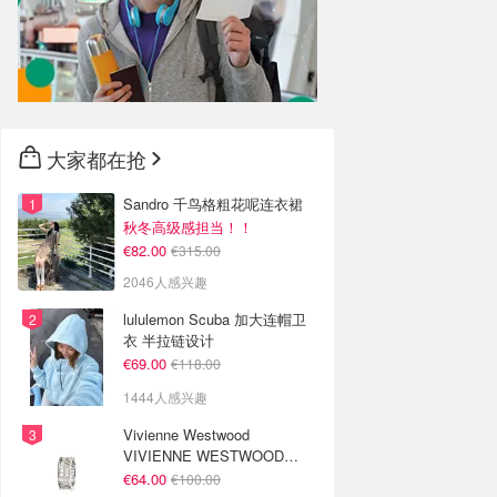
大家都在抢
Sandro 千鸟格粗花呢连衣裙
秋冬高级感担当！！
€82.00
€315.00
2046人感兴趣
lululemon Scuba 加大连帽卫
衣 半拉链设计
€69.00
€118.00
1444人感兴趣
Vivienne Westwood
VIVIENNE WESTWOOD
Westminster 单只耳环
€64.00
€100.00