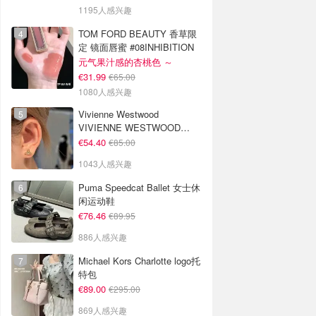
1195人感兴趣
TOM FORD BEAUTY 香草限
定 镜面唇蜜 #08INHIBITION
元气果汁感的杏桃色 ～
€31.99
€65.00
1080人感兴趣
Vivienne Westwood
VIVIENNE WESTWOOD
Nano Solitaire 耳环
€54.40
€85.00
1043人感兴趣
Puma Speedcat Ballet 女士休
闲运动鞋
€76.46
€89.95
886人感兴趣
Michael Kors Charlotte logo托
特包
€89.00
€295.00
869人感兴趣