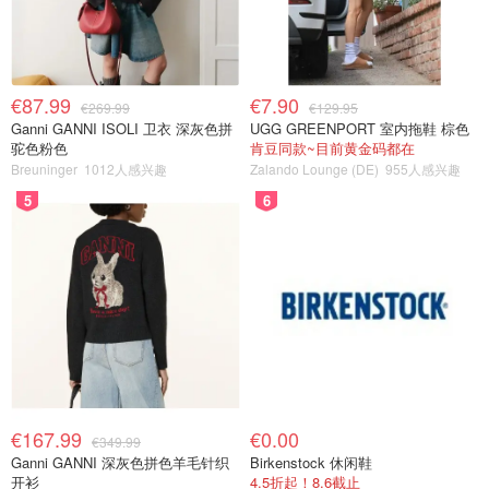
€87.99
€7.90
€269.99
€129.95
Ganni GANNI ISOLI 卫衣 深灰色拼
UGG GREENPORT 室内拖鞋 棕色
驼色粉色
肯豆同款~目前黄金码都在
Breuninger
1012人感兴趣
Zalando Lounge (DE)
955人感兴趣
5
6
€167.99
€0.00
€349.99
Ganni GANNI 深灰色拼色羊毛针织
Birkenstock 休闲鞋
开衫
4.5折起！8.6截止