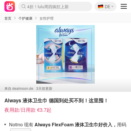
🇩🇪
4折！lulu周四疯狂上新
DE
Boticinal 夏促开抢！
还没结束！&OtherStories大促
Joybuy变相75折 随时失效
速领！Stanley独家85折
疑似霸哥！Camper额外叠85折
Zalando 奥莱闪促！每日更新
Moncler反季囤！5折起+叠9折
Coach Brooklyn仅€192
首页
个护健康
女性护理
来自
dealmoon.de
3天前更新
Always 液体卫生巾 德国到处买不到！这里囤！
夜用款/日用款 €3.7起
Notino 现有
Always FlexFoam 液体卫生巾好价入，
用码