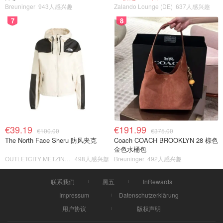
Breuninger
943人感兴趣
Zalando Lounge (DE)
637人感兴趣
7
8
€39.19
€191.99
€100.00
€375.00
The North Face Sheru 防风夹克
Coach COACH BROOKLYN 28 棕色
金色水桶包
OUTLETCITY METZINGEN
498人感兴趣
Breuninger
492人感兴趣
联系我们
黑五
InRewards
Impressum
Datenschutzerklärung
用户协议
版权声明