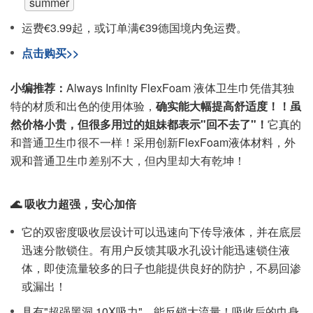
summer
运费€3.99起，或订单满€39德国境内免运费。
点击购买>>
小编推荐：
Always Infinity FlexFoam 液体卫生巾凭借其独
特的材质和出色的使用体验，
确实能大幅提高舒适度！！虽
然价格小贵，但很多用过的姐妹都表示"回不去了"！
它真的
和普通卫生巾很不一样！采用创新FlexFoam液体材料，外
观和普通卫生巾差别不大，但内里却大有乾坤！
🌊 吸收力超强，安心加倍
它的双密度吸收层设计可以迅速向下传导液体，并在底层
迅速分散锁住。有用户反馈其吸水孔设计能迅速锁住液
体，即使流量较多的日子也能提供良好的防护，不易回渗
或漏出！
具有"超强黑洞 10X吸力"，能反锁大流量！吸收后的巾身