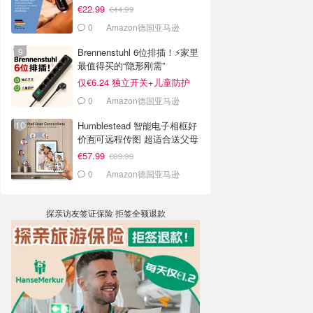
€22.99
€44.99
0
Amazon德国亚马逊
Brennenstuhl 6位排插！⚡家里
最值得买的“隐形刚需”
仅€6.24 独立开关+儿童防护
0
Amazon德国亚马逊
Humblestead 智能电子相框好
价🈶可远程传图 超适合送父母
€57.99
€89.99
0
Amazon德国亚马逊
探亲访友签证保险 拒签全额退款