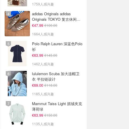
1759人感兴趣
adidas Originals adidas
Originals TOKYO 复古休闲鞋
深棕色
€47.99
€100.00
1664人感兴趣
Polo Ralph Lauren 深蓝色Polo
衫
€63.99
€145.00
1462人感兴趣
lululemon Scuba 加大连帽卫
衣 半拉链设计
€69.00
€118.00
1185人感兴趣
Mammut Taiss Light 抓绒夹克
薄荷绿
€63.99
€150.00
1135人感兴趣