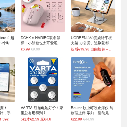
DCHK x HARIBO联名鼠
UGREEN 360度旋转平板
12小时续
标！小熊糖也太可爱啦
支架 办公党、追剧党都想
入
€6.99
€9.99
折后€19.98 自由旋转＋升降调节
握！
VARTA 纽扣电池好价！家
Beurer 蚊虫叮咬止痒仪 纯
度计，手机
里总有用得到🔋
物理止痒 孕妇、婴幼儿安
心用
.39€
5粒才€2.59 原€4.6
€22.99
€44.99