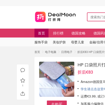
首页
排行榜
德国攻略
德国药
服饰手袋
美妆护肤
母婴儿童
金融/信用
首页
电子电脑
日用电子
折后€83 HP 口袋照
HP 口袋照片打
折后€83
Amazon德国亚
1
学生请点击这里申请
运费€3.99, 
加客服小编微信
去购买