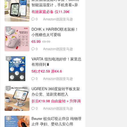
智能温湿度计，手机查看+异
常提醒
有娃家庭必备 仅11.39€
0
Amazon德国亚马逊
DCHK x HARIBO联名鼠标！
小熊糖也太可爱啦
€6.99
€9.99
0
Amazon德国亚马逊
VARTA 纽扣电池好价！家里总
有用得到🔋
5粒才€2.59 原€4.6
0
Amazon德国亚马逊
UGREEN 360度旋转平板支架
办公党、追剧党都想入
折后€19.98 自由旋转＋升降调
节
0
Amazon德国亚马逊
Beurer 蚊虫叮咬止痒仪 纯物理
止痒 孕妇、婴幼儿安心用