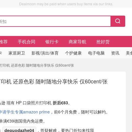
Dealmoon may be paid when users buy items via our links.
推荐
手机合同
银行卡
商家导航
抢好货
卡
家居厨卫
影视/演出/体育
个护健康
电子电脑
资讯
美
片打印机 还原色彩 随时随地分享快乐 仅60cent/张
印机 还原色彩 随时随地分享快乐 仅60cent/张
马逊 现有 HP 口袋照片打印机
折后€83
。
学生专属amazon prime
，前6个月免费，随时可以解约。
或订单满€39德国境内免运费。
：
deguodazhe04
，答疑解难，要热门折扣来找我