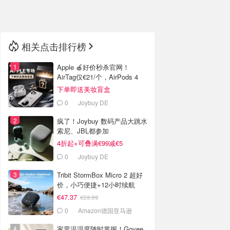
🇳🇿
新西兰
相关点击排行榜
Apple 🍎好价秒杀官网！
AirTag仅€21/个，AirPods 4
€116
下单即送美妆盲盒
0
Joybuy DE
疯了！Joybuy 数码产品大跳水
索尼、JBL都参加
4折起+可叠满€99减€5
0
Joybuy DE
Tribit StormBox Micro 2 超好
价，小巧便捷+12小时续航
€47.37
€59.99
0
Amazon德国亚马逊
家里温湿度随时掌握！Govee