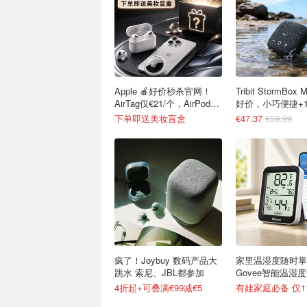
Apple 🍎好价秒杀官网！
Tribit StormBox Micro 2 超
AirTag仅€21/个，AirPods
好价，小巧便捷+
4 €116
航
下单即送美妆盲盒
€47.37
€59.99
疯了！Joybuy 数码产品大
家里温湿度随时掌
跳水 索尼、JBL都参加
Govee智能温湿
查看+异常提醒
4折起+可叠满€99减€5
有娃家庭必备 仅11