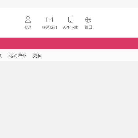
德国
登录
联系我们
APP下载
🇺🇸
美国
🇨🇳
中国
食
运动户外
更多
🇨🇦
加拿大
扫码下载 App
🇬🇧
英国
Download on the
App Store
🇩🇪
德国
Download the
Android App
🇫🇷
法国
🇮🇹
意大利
🇦🇺
澳洲