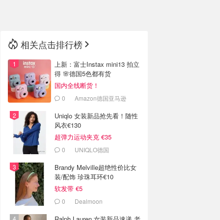
🇳🇿
新西兰
相关点击排行榜
上新：富士Instax mini13 拍立
得 🌸德国5色都有货
国内全线断货！
0
Amazon德国亚马逊
Uniqlo 女装新品抢先看！随性
风衣€130
超弹力运动夹克 €35
0
UNIQLO德国
Brandy Melville超绝性价比女
装/配饰 珍珠耳环€10
软发带 €5
0
Dealmoon
Ralph Lauren 女装新品速递 老