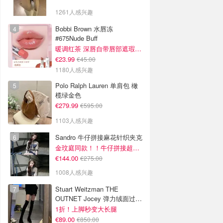
1261人感兴趣
Bobbi Brown 水唇冻
#675Nude Buff
暖调红茶 深唇自带唇部遮瑕效果
€23.99
€45.00
1180人感兴趣
Polo Ralph Lauren 单肩包 橄
榄绿金色
€279.99
€595.00
1103人感兴趣
Sandro 牛仔拼接麻花针织夹克
金玟庭同款！！牛仔拼接超有层次感
€144.00
€275.00
1008人感兴趣
Stuart Weitzman THE
OUTNET Jocey 弹力绒面过膝
靴
1折！上脚秒变大长腿
€89.00
€850.00