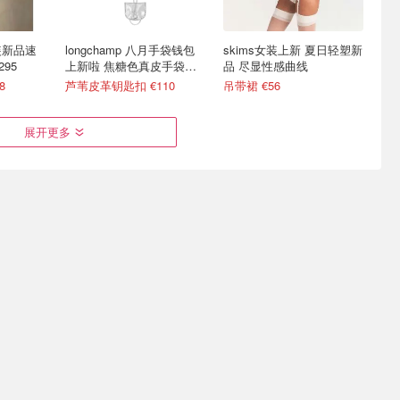
 女装新品速
longchamp 八月手袋钱包
skims女装上新 夏日轻塑新
95
上新啦 焦糖色真皮手袋
品 尽显性感曲线
€490
8
芦苇皮革钥匙扣 €110
吊带裙 €56
展开更多
 官网新装上
Brandy Melville 夏日上新
Skims夏日新品女装速递
指南 挂脖性感上衣 €16
迷你连衣裙/吊带背心🎽
圈圈耳环 €4
男士平角内裤 €16