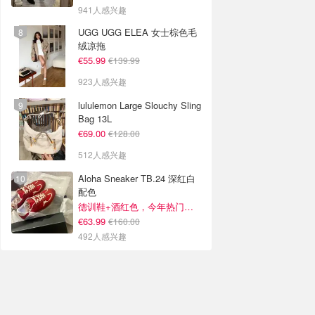
941人感兴趣
UGG UGG ELEA 女士棕色毛
绒凉拖
€55.99
€139.99
923人感兴趣
lululemon Large Slouchy Sling
Bag 13L
€69.00
€128.00
512人感兴趣
Aloha Sneaker TB.24 深红白
配色
德训鞋+酒红色，今年热门组合！
€63.99
€160.00
492人感兴趣