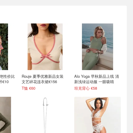
le超绝性价比
Rouje 夏季优雅新品女装
Alo Yoga 早秋新品上线 清
€10
文艺碎花连衣裙€156
新浅绿运动服 一眼吸睛
T恤 €60
坦克背心 €58