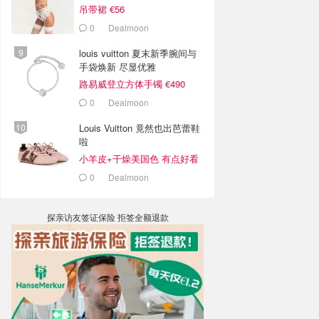
吊带裙 €56
0
Dealmoon
louis vuitton 夏末新季腕间与
手袋焕新 尽显优雅
路易威登立方体手镯 €490
0
Dealmoon
Louis Vuitton 竟然也出芭蕾鞋
啦
小羊皮+干燥美国色 有点好看
0
Dealmoon
探亲访友签证保险 拒签全额退款