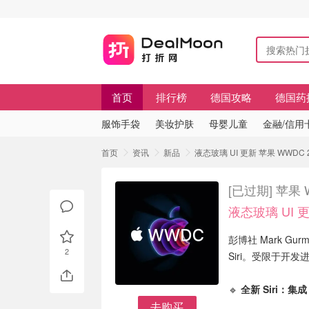
首页
排行榜
德国攻略
德国药
服饰手袋
美妆护肤
母婴儿童
金融/信用
首页
资讯
新品
液态玻璃 UI 更新 苹果 WWDC 20
[已过期]
苹果 W
液态玻璃 UI 
彭博社 Mark Gu
2
Siri。受限于开发
🔹
全新 Siri：集成 
去购买