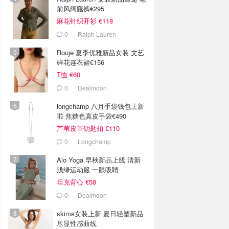
前风阔腿裤€295
麻花针织开衫 €118
0
Ralph Lauren
Rouje 夏季优雅新品女装 文艺
碎花连衣裙€156
T恤 €60
0
Dealmoon
longchamp 八月手袋钱包上新
啦 焦糖色真皮手袋€490
芦苇皮革钥匙扣 €110
0
Longchamp
Alo Yoga 早秋新品上线 清新
浅绿运动服 一眼吸睛
坦克背心 €58
0
Dealmoon
skims女装上新 夏日轻塑新品
尽显性感曲线