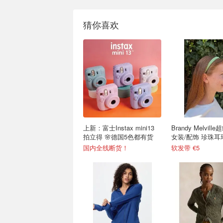
猜你喜欢
上新：富士Instax mini13
Brandy Melvil
拍立得 🌸德国5色都有货
女装/配饰 珍珠耳环
国内全线断货！
软发带 €5