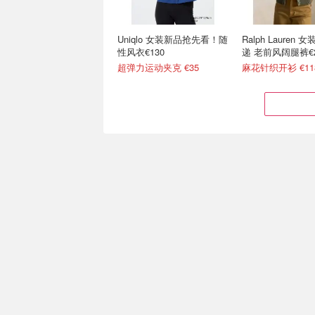
Uniqlo 女装新品抢先看！随
Ralph Lauren
性风衣€130
递 老前风阔腿裤€2
超弹力运动夹克 €35
麻花针织开衫 €11
louis vuitton 夏末新季腕间
Ralph Lauren
与手袋焕新 尽显优雅
线
路易威登立方体手镯 €490
印花方巾€155