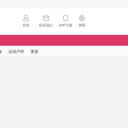
德国
登录
联系我们
APP下载
🇺🇸
美国
🇨🇳
中国
食
运动户外
更多
🇨🇦
加拿大
扫码下载 App
🇬🇧
英国
Download on the
App Store
🇩🇪
德国
Download the
Android App
🇫🇷
法国
🇮🇹
意大利
🇦🇺
澳洲