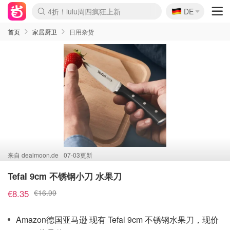
🇩🇪
4折！lulu周四疯狂上新
DE
Boticinal 夏促开抢！
还没结束！&OtherStories大促
Joybuy变相75折 随时失效
速领！Stanley独家85折
疑似霸哥！Camper额外叠85折
Zalando 奥莱闪促！每日更新
Moncler反季囤！5折起+叠9折
Coach Brooklyn仅€192
首页
家居厨卫
日用杂货
来自
dealmoon.de
07-03更新
Tefal 9cm 不锈钢小刀 水果刀
€8.35
€16.99
Amazon德国亚马逊 现有 Tefal 9cm 不锈钢水果刀，现价