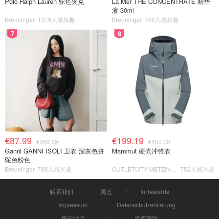
Polo Ralph Lauren 驼色夹克
La Mer THE CONCENTRATE 精华
液 30ml
Breuninger
1379人感兴趣
Breuninger
790人感兴趣
7
8
€87.99
€199.19
€269.99
€450.00
Ganni GANNI ISOLI 卫衣 深灰色拼
Mammut 硬壳冲锋衣
驼色粉色
Breuninger
788人感兴趣
OUTLETCITY METZINGEN
752人感兴趣
联系我们
黑五
InRewards
Impressum
Datenschutzerklärung
用户协议
版权声明