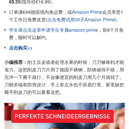
€8.35
(指导价€16.99)。
订单满€49德国境内免运费，或
Amazon Prime
会员享受1
个工作日免费送货(
点击免费试用30天Amazon Prime
)。
学生请点击这里申请学生专属amazon prime
，前6个月免
费，随时可以解约。
点击购买>>
小编推荐：
削土豆皮或者处理水果的时候，刀刃够锋利才能
省力。这把削皮刀刀片用了德国不锈钢，防锈做得不错，用
完冲一下擦干就行，不会像便宜的削皮刀用几个月就钝了。
刀柄末端有防滑设计，手上有点水也不容易打滑。家里缺把
顺手削皮刀的可以看看这把。