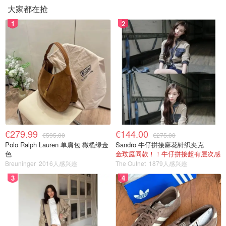
大家都在抢
1
2
€279.99
€144.00
€595.00
€275.00
Polo Ralph Lauren 单肩包 橄榄绿金
Sandro 牛仔拼接麻花针织夹克
色
金玟庭同款！！牛仔拼接超有层次感
Breuninger
2016人感兴趣
The Outnet
1879人感兴趣
3
4