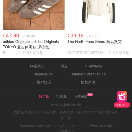
€47.99
€39.19
€100.00
€100.00
adidas Originals adidas Originals
The North Face Sheru 防风夹克
TOKYO 复古休闲鞋 深棕色
Breuninger
745人感兴趣
OUTLETCITY METZINGEN
713人感兴趣
联系我们
黑五
InRewards
Impressum
Datenschutzerklärung
用户协议
版权声明
触屏版
电脑版
下载App
contact@dazhe.de
打开 APP
页面信息由用户分享或品牌、商家提供，由Dealmoon核实后发布折
扣广告
Dealmoon may get paid by brands or deals when user buy
through links