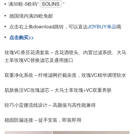
满30欧-5欧码“
SOLINS
”
德国境内满29欧免邮
点击右上角download跳转，可以直达
JOYBUY单品
哦
点击购买>>
玫瑰VC香芬花洒套装 – 含花洒喷头、内置过滤系统、大马
士革玫瑰VC替换滤芯及通用接口
双重净化系统 – 纤维滤网拦截杂质，玫瑰VC精华调理软水
肌肤焕活VC玫瑰滤芯 – 大马士革玫瑰+VC双重养肤
轻巧小蛮腰流线设计 – 高颜值与高性能兼得
稳固防漏连接 – 徒手安装，即装即用