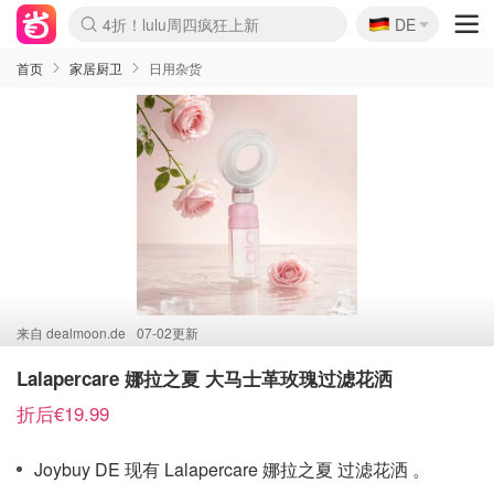
🇩🇪
4折！lulu周四疯狂上新
DE
Boticinal 夏促开抢！
还没结束！&OtherStories大促
Joybuy变相75折 随时失效
速领！Stanley独家85折
疑似霸哥！Camper额外叠85折
Zalando 奥莱闪促！每日更新
Moncler反季囤！5折起+叠9折
Coach Brooklyn仅€192
首页
家居厨卫
日用杂货
来自
dealmoon.de
07-02更新
Lalapercare 娜拉之夏 大马士革玫瑰过滤花洒
折后€19.99
Joybuy DE 现有 Lalapercare 娜拉之夏 过滤花洒 。