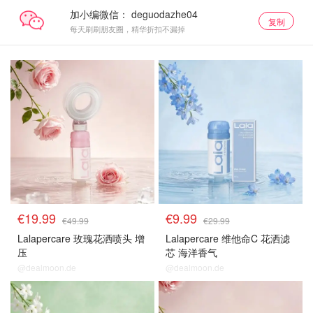
加小编微信：
复制
每天刷刷朋友圈，精华折扣不漏掉
€19.99
€9.99
€49.99
€29.99
Lalapercare 玫瑰花洒喷头 增
Lalapercare 维他命C 花洒滤
压
芯 海洋香气
@dealmoon.de
@dealmoon.de