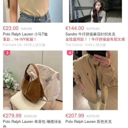
£23.00
€144.00
£45.00
€275.00
Polo Ralph Lauren 小马T恤
Sandro 牛仔拼接麻花针织夹克
童款，14-16Y捡漏！
金玟庭同款！！牛仔拼接超有层次感
Flannels UK
2008人感兴趣
The Outnet
1046人感兴趣
3
4
€279.99
€207.99
€595.00
€375.00
Polo Ralph Lauren 单肩包 橄榄绿金
Polo Ralph Lauren 驼色夹克
色