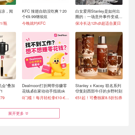
清凉，闻
KFC 辣翅自助没吃爽？20
白女爱用Stanley是如何出
个€9.99继续炫
圈的：一场意外事件变成顶
级营销案例
1/瓶
今晚就约KFC
保冷长达12h🧊超适合夏日
最后机会"叠加
Dealmoon打折网带你赚零
Stanley x Kacey 联名系列
1
花钱💰在家动动手指就ok
🤠复刻西部牛仔的乡野时刻
79
0门槛！每月轻松拿€10-€100
€51起！可叠独家8.5折扣券
展开更多