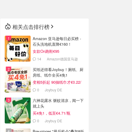
🇳🇿
新西兰
相关点击排行榜
Amazon 亚马逊每日必买榜 -
石头洗地机直降€160！
女款On跑鞋€95
14
Amazon德国亚马逊
买纸还得看Joybuy！厕纸、厨
房纸、纸巾全买4免1
变相5折起 90抽纸巾才€0.22/
包
0
Joybuy DE
六神花露水 驱蚊清凉，闻一下
就上头
买4免1，低至€4.71/瓶
0
Joybuy DE
Breuninger "最后机会"叠加8折