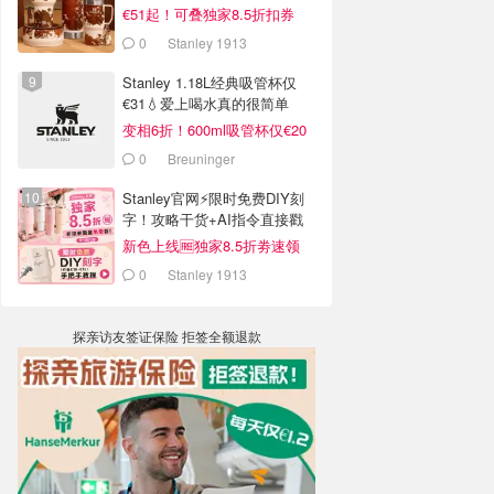
€51起！可叠独家8.5折扣券
0
Stanley 1913
Stanley 1.18L经典吸管杯仅
€31💧爱上喝水真的很简单
变相6折！600ml吸管杯仅€20
0
Breuninger
Stanley官网⚡️限时免费DIY刻
字！攻略干货+AI指令直接戳
新色上线🆓独家8.5折劵速领
0
Stanley 1913
探亲访友签证保险 拒签全额退款