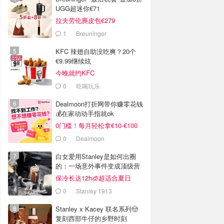
UGG超迷你€71
拉夫劳伦麂皮包€279
1
Breuninger
KFC 辣翅自助没吃爽？20个
€9.99继续炫
今晚就约KFC
0
吃喝玩乐
Dealmoon打折网带你赚零花钱
💰在家动动手指就ok
0门槛！每月轻松拿€10-€100
0
Dealmoon
白女爱用Stanley是如何出圈
的：一场意外事件变成顶级营
销案例
保冷长达12h🧊超适合夏日
0
Stanley 1913
Stanley x Kacey 联名系列🤠
复刻西部牛仔的乡野时刻