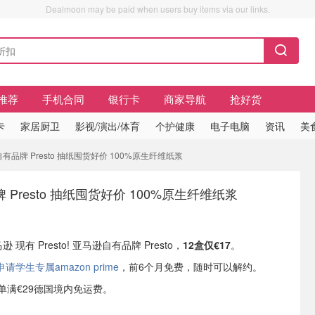
Dealmoon may be paid when users buy items via our links.
推荐
手机合同
银行卡
商家导航
抢好货
卡
家居厨卫
影视/演出/体育
个护健康
电子电脑
资讯
美
自有品牌 Presto 抽纸囤货好价 100%原生纤维纸浆
Presto 抽纸囤货好价 100%原生纤维纸浆
逊 现有 Presto! 亚马逊自有品牌 Presto，
12盒仅€17
。
学生专属amazon prime
，前6个月免费，随时可以解约。
或订单满€29德国境内免运费。