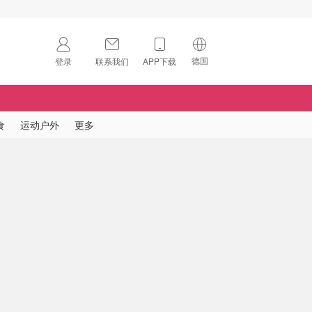
德国
登录
联系我们
APP下载
🇺🇸
美国
🇨🇳
中国
食
运动户外
更多
🇨🇦
加拿大
扫码下载 App
🇬🇧
英国
Download on the
App Store
🇩🇪
德国
Download the
Android App
🇫🇷
法国
🇮🇹
意大利
🇦🇺
澳洲