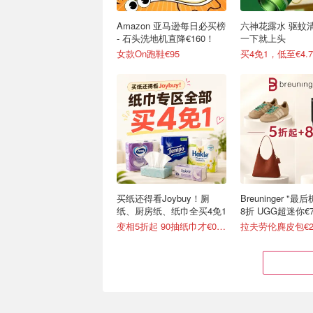
Amazon 亚马逊每日必买榜
六神花露水 驱蚊
- 石头洗地机直降€160！
一下就上头
女款On跑鞋€95
买4免1，低至€4.7
买纸还得看Joybuy！厕
Breuninger "
纸、厨房纸、纸巾全买4免1
8折 UGG超迷你€7
变相5折起 90抽纸巾才€0.22/包
拉夫劳伦麂皮包€2