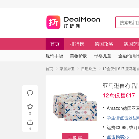
首页
排行榜
德国攻略
德国药
服饰手袋
美妆护肤
母婴儿童
金融/信用
首页
家居厨卫
日用杂货
12盒仅售€17 亚马逊
亚马逊自有品牌 
12盒仅售€17
Amazon德国亚马
2
学生请点击这里申请
运费€3.99, 
4
点击购买>>
去购买