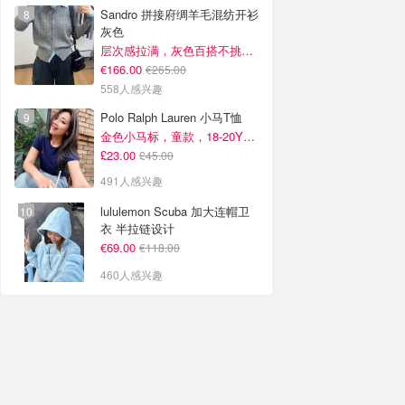
Sandro 拼接府绸羊毛混纺开衫
灰色
层次感拉满，灰色百搭不挑人~
€166.00
€265.00
558人感兴趣
Polo Ralph Lauren 小马T恤
金色小马标，童款，18-20Y捡漏！
£23.00
£45.00
491人感兴趣
lululemon Scuba 加大连帽卫
衣 半拉链设计
€69.00
€118.00
460人感兴趣