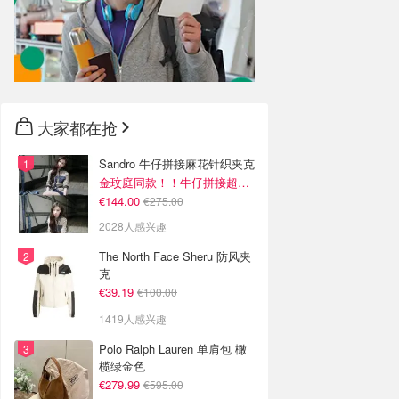
大家都在抢
Sandro 牛仔拼接麻花针织夹克
金玟庭同款！！牛仔拼接超有层次感
€144.00
€275.00
2028人感兴趣
The North Face Sheru 防风夹
克
€39.19
€100.00
1419人感兴趣
Polo Ralph Lauren 单肩包 橄
榄绿金色
€279.99
€595.00