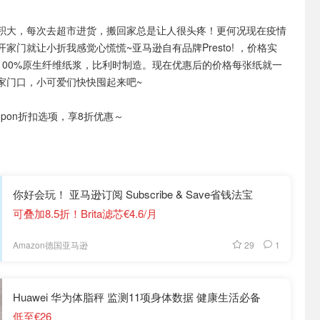
积大，每次去超市进货，搬回家总是让人很头疼！更何况现在疫情
家门就让小折我感觉心慌慌~亚马逊自有品牌Presto! ，价格实
100%原生纤维纸浆，比利时制造。现在优惠后的价格每张纸就一
家门口，小可爱们快快囤起来吧~
oupon折扣选项，享8折优惠～
你好会玩！ 亚马逊订阅 Subscribe & Save省钱法宝
可叠加8.5折！Brita滤芯€4.6/月
29
1
Amazon德国亚马逊
Huawei 华为体脂秤 监测11项身体数据 健康生活必备
低至€26