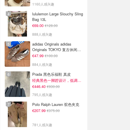
1160人感兴趣
lululemon Large Slouchy Sling
Bag 13L
€69.00
€128.00
888人感兴趣
adidas Originals adidas
Originals TOKYO 复古休闲鞋
深棕色
€47.99
€100.00
884人感兴趣
Prada 黑色乐福鞋 真皮
经典黑色一脚蹬设计，低调百搭又高级
€446.40
€930.00
795人感兴趣
Polo Ralph Lauren 驼色夹克
€207.99
€375.00
781人感兴趣