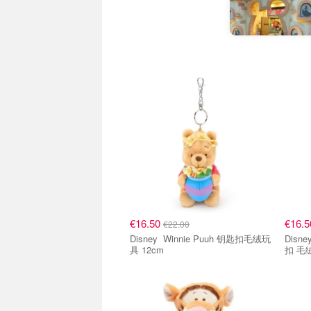
€16.50
€16.
€22.00
Disney Winnie Puuh 钥匙扣毛绒玩
Disney Winnie Puuh Tig
具 12cm
扣 毛