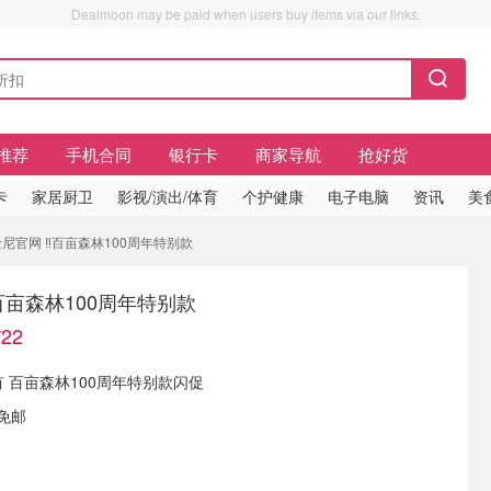
Dealmoon may be paid when users buy items via our links.
推荐
手机合同
银行卡
商家导航
抢好货
卡
家居厨卫
影视/演出/体育
个护健康
电子电脑
资讯
美
尼官网 ‼️百亩森林100周年特别款
️百亩森林100周年特别款
22
 现有 百亩森林100周年特别款闪促
免邮