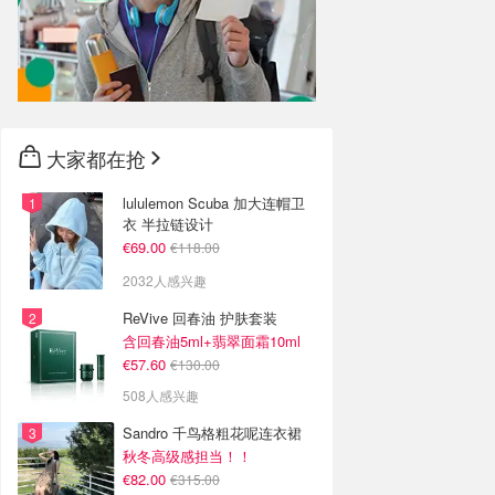
大家都在抢
lululemon Scuba 加大连帽卫
衣 半拉链设计
€69.00
€118.00
2032人感兴趣
ReVive 回春油 护肤套装
含回春油5ml+翡翠面霜10ml
€57.60
€130.00
508人感兴趣
Sandro 千鸟格粗花呢连衣裙
秋冬高级感担当！！
€82.00
€315.00