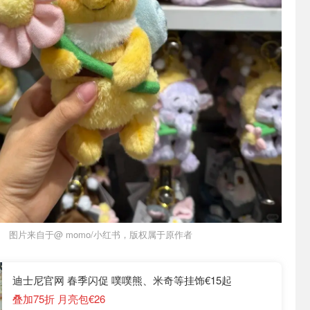
图片来自于@ momo/小红书，版权属于原作者
迪士尼官网 春季闪促 噗噗熊、米奇等挂饰€15起
叠加75折 月亮包€26