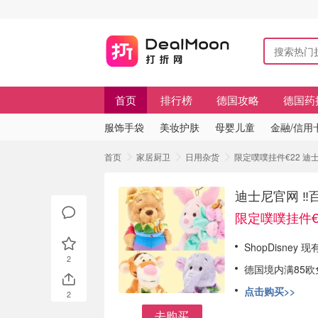
首页
排行榜
德国攻略
德国药
服饰手袋
美妆护肤
母婴儿童
金融/信用
首页
家居厨卫
日用杂货
限定噗噗挂件€22 迪士
迪士尼官网 ‼
限定噗噗挂件€
ShopDisney
2
德国境内满85欧
点击购买>>
2
去购买