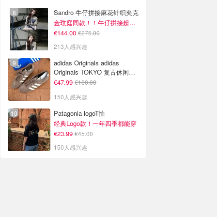
Sandro 牛仔拼接麻花针织夹克
金玟庭同款！！牛仔拼接超有层次感
€144.00
€275.00
213人感兴趣
adidas Originals adidas
Originals TOKYO 复古休闲鞋
深棕色
€47.99
€100.00
150人感兴趣
Patagonia logoT恤
经典Logo款！一年四季都能穿
€23.99
€45.00
150人感兴趣