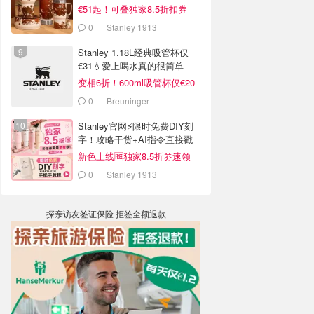
€51起！可叠独家8.5折扣券
0
Stanley 1913
Stanley 1.18L经典吸管杯仅
€31💧爱上喝水真的很简单
变相6折！600ml吸管杯仅€20
0
Breuninger
Stanley官网⚡️限时免费DIY刻
字！攻略干货+AI指令直接戳
新色上线🆓独家8.5折劵速领
0
Stanley 1913
探亲访友签证保险 拒签全额退款