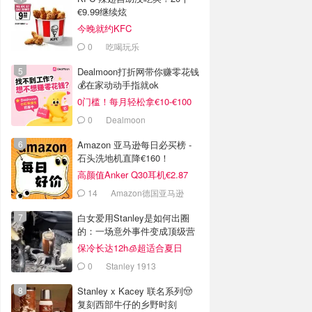
€9.99继续炫
今晚就约KFC
0
吃喝玩乐
Dealmoon打折网带你赚零花钱
💰在家动动手指就ok
0门槛！每月轻松拿€10-€100
0
Dealmoon
Amazon 亚马逊每日必买榜 -
石头洗地机直降€160！
高颜值Anker Q30耳机€2.87
14
Amazon德国亚马逊
白女爱用Stanley是如何出圈
的：一场意外事件变成顶级营
销案例
保冷长达12h🧊超适合夏日
0
Stanley 1913
Stanley x Kacey 联名系列🤠
复刻西部牛仔的乡野时刻