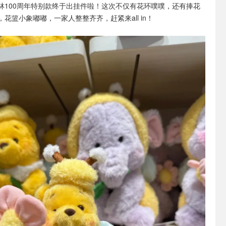
林100周年特别款终于出挂件啦！这次不仅有花环噗噗，还有捧花
花篮小象嘟嘟，一家人整整齐齐，赶紧来all in！