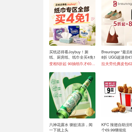
买纸还得看Joybuy！厕
Breuninger "
纸、厨房纸、纸巾全买4免1
8折 UGG超迷你€7
变相5折起 90抽纸巾才€0.22/包
拉夫劳伦麂皮包€2
六神花露水 驱蚊清凉，闻
KFC 辣翅自助没
一下就上头
个€9.99继续炫