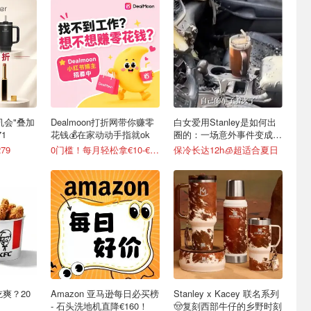
最后机会"叠加
Dealmoon打折网带你赚零
白女爱用Stanley是如何出
1
花钱💰在家动动手指就ok
圈的：一场意外事件变成顶
级营销案例
79
0门槛！每月轻松拿€10-€100
保冷长达12h🧊超适合夏日
吃爽？20
Amazon 亚马逊每日必买榜
Stanley x Kacey 联名系列
- 石头洗地机直降€160！
🤠复刻西部牛仔的乡野时刻