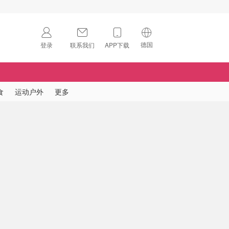
德国
登录
联系我们
APP下载
🇺🇸
美国
🇨🇳
中国
食
运动户外
更多
🇨🇦
加拿大
扫码下载 App
🇬🇧
英国
Download on the
App Store
🇩🇪
德国
Download the
Android App
🇫🇷
法国
🇮🇹
意大利
🇦🇺
澳洲