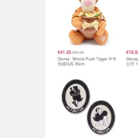
€41.25
€16.
€55.00
Disney Winnie Puuh Tigger 中号
Disney Winnie Puuh Lum
毛绒玩具 35cm
公仔 