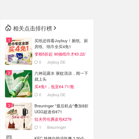
🇳🇿
新西兰
相关点击排行榜
买纸还得看Joybuy！厕纸、厨
房纸、纸巾全买4免1
变相5折起 90抽纸巾才€0.22/
包
0
Joybuy DE
六神花露水 驱蚊清凉，闻一下
就上头
买4免1，低至€4.71/瓶
0
Joybuy DE
Breuninger "最后机会"叠加8折
UGG超迷你€71
拉夫劳伦麂皮包€279
1
Breuninger
KFC 辣翅自助没吃爽？20个