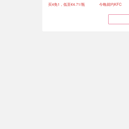
买4免1，低至€4.71/瓶
今晚就约KFC
Stanley 1.18L经典吸管杯
MUJI 无印良品官
仅€31💧爱上喝水真的很简
家居服睡衣套装仅€
单
可选
变相6折！600ml吸管杯仅€20
独家8折！畅销区