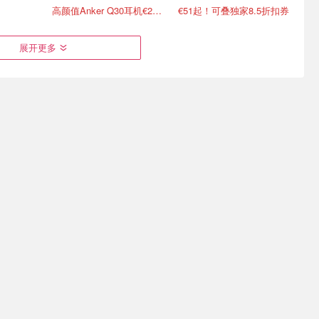
高颜值Anker Q30耳机€2.87
€51起！可叠独家8.5折扣券
展开更多
网精选🔥
Lidl 夏促限时冲！Puma 短
樊振东杜塞俱乐部首秀💥
35 多色
袖€10、飞利浦咖啡机€70
8.29-8.30德国杯揭幕战
任选
3.4折起！Tefal 煎锅€16.99/件
单日票€19起，纽伦堡见！