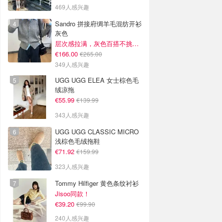
469人感兴趣
Sandro 拼接府绸羊毛混纺开衫
灰色
层次感拉满，灰色百搭不挑人~
€166.00
€265.00
349人感兴趣
UGG UGG ELEA 女士棕色毛
绒凉拖
€55.99
€139.99
343人感兴趣
UGG UGG CLASSIC MICRO
浅棕色毛绒拖鞋
€71.92
€159.99
323人感兴趣
Tommy Hilfiger 黄色条纹衬衫
Jisoo同款！
€39.20
€99.90
240人感兴趣