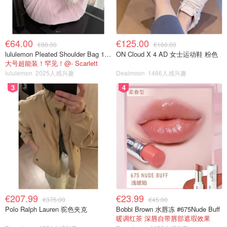
€64.00
€125.00
€88.00
€160.00
lululemon Pleated Shoulder Bag 10L 单肩包
ON Cloud X 4 AD 女士运动鞋 粉色
大号超能装！罕见！@- Scarlett
lululemon
2025人感兴趣
Dealmoon
1466人感兴趣
3
4
€207.99
€23.99
€375.00
€45.00
Polo Ralph Lauren 驼色夹克
Bobbi Brown 水唇冻 #675Nude Buff
暖调红茶 深唇自带唇部遮瑕效果