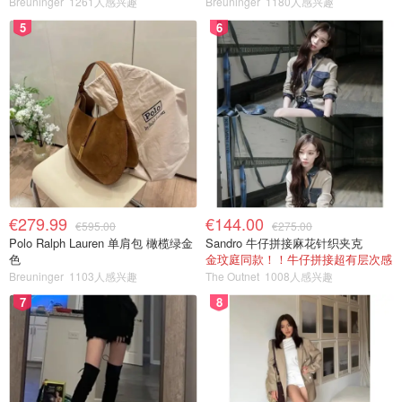
Breuninger
1261人感兴趣
Breuninger
1180人感兴趣
5
6
€279.99
€144.00
€595.00
€275.00
Polo Ralph Lauren 单肩包 橄榄绿金
Sandro 牛仔拼接麻花针织夹克
色
金玟庭同款！！牛仔拼接超有层次感
Breuninger
1103人感兴趣
The Outnet
1008人感兴趣
7
8