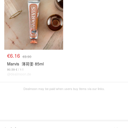
€6.16
€8.90
Marvis
薄荷姜 85ml
90.59 € / 1 l
@dealmoon.de
Dealmoon may be paid when users buy items via our links.