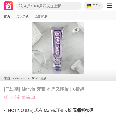
🇩🇪
4折！lulu周四疯狂上新
DE
Boticinal 夏促开抢！
还没结束！&OtherStories大促
Joybuy变相75折 随时失效
速领！Stanley独家85折
疑似霸哥！Camper额外叠85折
Zalando 奥莱闪促！每日更新
Moncler反季囤！5折起+叠9折
Coach Brooklyn仅€192
首页
美妆护肤
面部护肤
来自
dealmoon.de
06-08更新
[已过期] Marvis 牙膏 本周又降价！6折起
经典茉莉薄荷€6
NOTINO (DE) 现有 Marvis牙膏
6折 无需折扣码