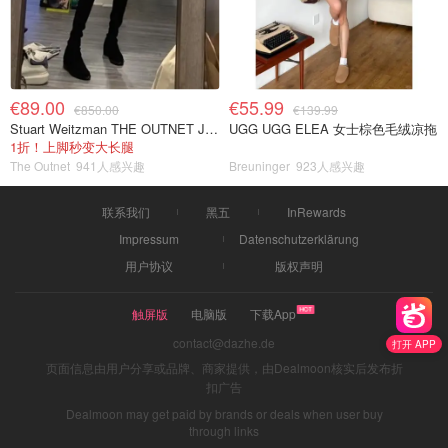
€89.00
€55.99
€850.00
€139.99
Stuart Weitzman THE OUTNET Jocey 弹力绒面过膝靴
UGG UGG ELEA 女士棕色毛绒凉拖
1折！上脚秒变大长腿
The Outnet
941人感兴趣
Breuninger
923人感兴趣
联系我们
黑五
InRewards
Impressum
Datenschutzerklärung
用户协议
版权声明
触屏版
电脑版
下载App
contact@dazhe.de
打开 APP
页面信息由用户分享或品牌、商家提供，由Dealmoon核实后发布折
扣广告
Dealmoon may get paid by brands or deals when user buy
through links