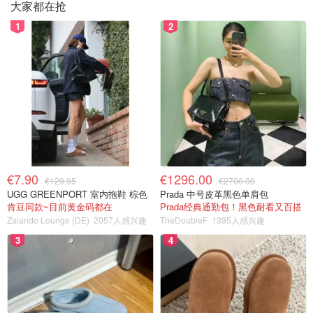
大家都在抢
1
2
€7.90
€1296.00
€129.95
€2700.00
UGG GREENPORT 室内拖鞋 棕色
Prada 中号皮革黑色单肩包
肯豆同款~目前黄金码都在
Prada经典通勤包！黑色耐看又百搭
Zalando Lounge (DE)
2057人感兴趣
TheDoubleF
1395人感兴趣
3
4