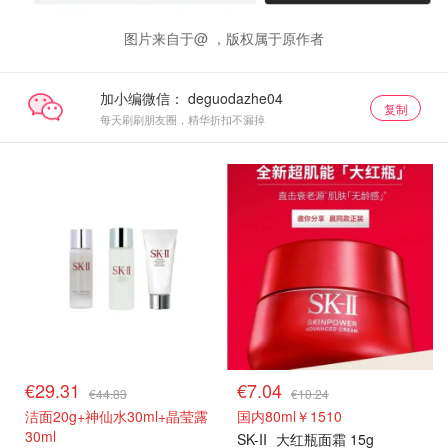
图片来自于@ ，版权属于原作者
加小编微信：
复制
每天刷刷朋友圈，精华折扣不漏掉
€29.31
€7.04
€44.83
€10.24
洁面20g+神仙水30ml+晶莹露
国内80ml￥1510
30ml
SK-II
大红瓶面霜 15g