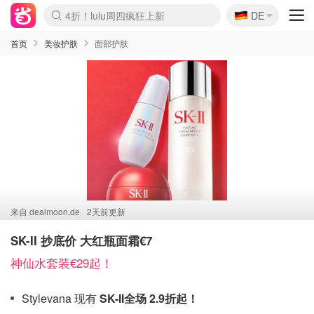
🇩🇪
4折！lulu周四疯狂上新
DE
Boticinal 夏促开抢！
还没结束！&OtherStories大促
Joybuy变相75折 随时失效
速领！Stanley独家85折
疑似霸哥！Camper额外叠85折
Zalando 奥莱闪促！每日更新
Moncler反季囤！5折起+叠9折
Coach Brooklyn仅€192
首页
美妆护肤
面部护肤
来自
dealmoon.de
2天前更新
SK-II 抄底价 大红瓶面霜€7
神仙水套装€29起！
Stylevana 现有
SK-II全场 2.9折起
！