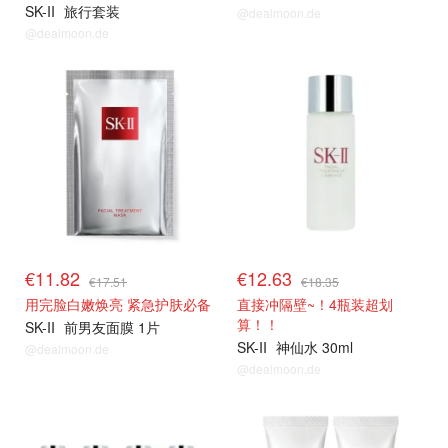
SK-II
旅行套装
@dealmoon.de
@dealmoon.de
€11.82
€12.63
€17.51
€18.35
用完脸白嫩焕亮 紧急护肤必备
直接冲隔壁~！4瓶装超划
算！！
SK-II
前男友面膜 1片
SK-II
神仙水 30ml
@dealmoon.de
@dealmoon.de