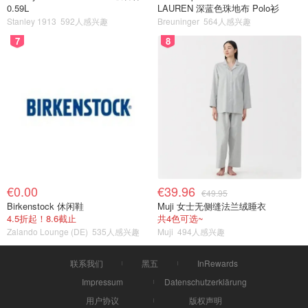
0.59L
LAUREN 深蓝色珠地布 Polo衫
Stanley 1913
592人感兴趣
Breuninger
564人感兴趣
7
8
€0.00
€39.96
€49.95
Birkenstock 休闲鞋
Muji 女士无侧缝法兰绒睡衣
4.5折起！8.6截止
共4色可选~
Zalando Lounge (DE)
535人感兴趣
Muji
494人感兴趣
联系我们
黑五
InRewards
Impressum
Datenschutzerklärung
用户协议
版权声明