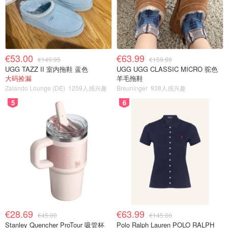
€53.00
€63.99
€149.95
€159.99
UGG TAZZ II 室内拖鞋 蓝色
UGG UGG CLASSIC MICRO 驼色
大码捡漏
羊毛拖鞋
Zalando Lounge (DE)
1259人感兴趣
Breuninger
938人感兴趣
5
6
€28.69
€63.99
€45.00
€145.00
Stanley Quencher ProTour 吸管杯
Polo Ralph Lauren POLO RALPH