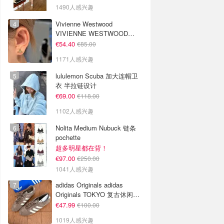
1490人感兴趣
Vivienne Westwood
VIVIENNE WESTWOOD
Nano Solitaire 耳环
€54.40
€85.00
1171人感兴趣
lululemon Scuba 加大连帽卫
衣 半拉链设计
€69.00
€118.00
1102人感兴趣
Nolita Medium Nubuck 链条
pochette
超多明星都在背！
€97.00
€250.00
1041人感兴趣
adidas Originals adidas
Originals TOKYO 复古休闲鞋
深棕色
€47.99
€100.00
1019人感兴趣