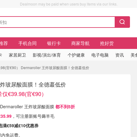
Dealmoon may be paid when users buy items via our links.
推荐
手机合同
银行卡
商家导航
抢好货
卡
家居厨卫
影视/演出/体育
个护健康
电子电脑
资讯
美
.98(官€90） Dermaroller 王炸玻尿酸面膜！全德蕞低价
ler 王炸玻尿酸面膜！全德蕞低价
片仅€39.98(官€90）
有 Dermaroller 王炸玻尿酸面膜
都不到5折
5.99
，可注册新账号薅羊毛
满€59减€10优惠券
境内免运费。