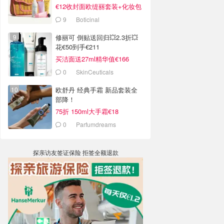
€12收封面欧缇丽套装+化妆包
9
Boticinal
修丽可 倒贴送回归💥2.3折💥
花€50到手€211
买洁面送27ml精华值€166
0
SkinCeuticals
欧舒丹 经典手霜 新品套装全
部降！
75折 150ml大手霜€18
0
Parfumdreams
探亲访友签证保险 拒签全额退款