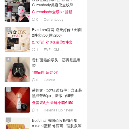
Currenbody美容仪全线降
Currentbody全场8.1折起
0
Currentbody
Eve Lom官网 逆天好价！封面
2件套£56(原£206)
2.7折起 £10收迷你2件套
1
EVE LOM
贵妇面霜的尽头！还得是黑绷
带
100ml折后€407
0
Galeria
赫莲娜 七夕狂送12件！含正装
黑绷带50px、新版白绷带
叠套装8折 尝鲜小套€150
1
Helena Rubinstein
Boticinal 法国药妆折扣合集
8.3-8.9更新 修丽可 | 理肤泉等