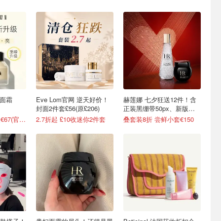
橘子面霜
Eve Lom官网 逆天好价！
赫莲娜 七夕狂送12件！含
封面2件套£56(原£206)
正装黑绷带50px、新版白
绷带
新5.2折！100ml仅€67(官€127)
2.7折起 £10收迷你2件套
叠套装8折 尝鲜小套€150