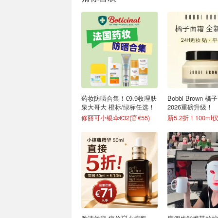
药妆防晒合集！€9.9收理肤
Bobbi Brown 
泉大哥大 橙标/绿标任选！
2026重磅升级！
修丽可小银伞€32(官€55)