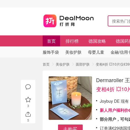
首页
排行榜
德国攻略
德国药
服饰手袋
美妆护肤
母婴儿童
金融/信用
首页
美妆护肤
面部护肤
变相4折 💥10片仅€39
Dermarol
变相4折 💥10
Joybuy DE 现
3
新人用户福利价€3
部分用户，可勾选
5
订单满€29德国
去购买