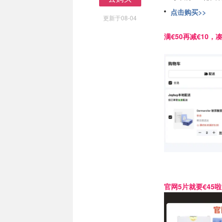
去购买
点击购买>>
更新于08-04
满€50再减€10，凑
官网5片就要€45