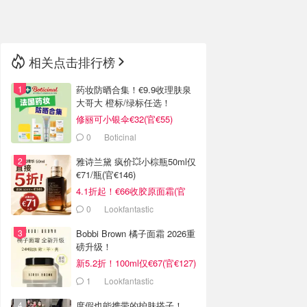
🇳🇿
新西兰
相关点击排行榜
药妆防晒合集！€9.9收理肤泉
大哥大 橙标/绿标任选！
修丽可小银伞€32(官€55)
0
Boticinal
雅诗兰黛 疯价💥小棕瓶50ml仅
€71/瓶(官€146)
4.1折起！€66收胶原面霜(官
€135)
0
Lookfantastic
Bobbi Brown 橘子面霜 2026重
磅升级！
新5.2折！100ml仅€67(官€127)
1
Lookfantastic
度假也能携带的护肤搭子！