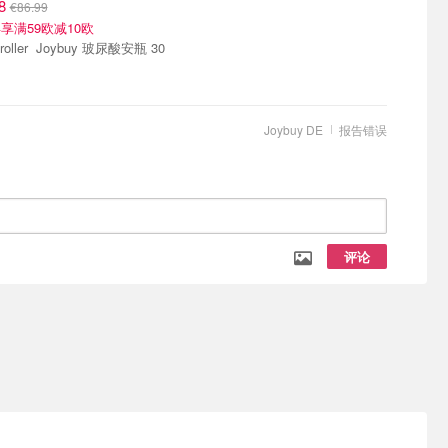
98
€86.99
享满59欧减10欧
ybuy 玻尿酸安瓶 30
Joybuy DE
报告错误
评论