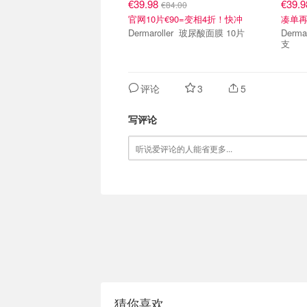
€39.98
€39.
€84.00
官网10片€90=变相4折！快冲
凑单再
Dermaroller 玻尿酸面膜 10片
Dermaroller Jo
支
评论
3
5
写评论
猜你喜欢