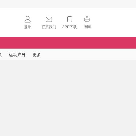
德国
登录
联系我们
APP下载
🇺🇸
美国
🇨🇳
中国
食
运动户外
更多
🇨🇦
加拿大
扫码下载 App
🇬🇧
英国
Download on the
App Store
🇩🇪
德国
Download the
Android App
🇫🇷
法国
🇮🇹
意大利
🇦🇺
澳洲