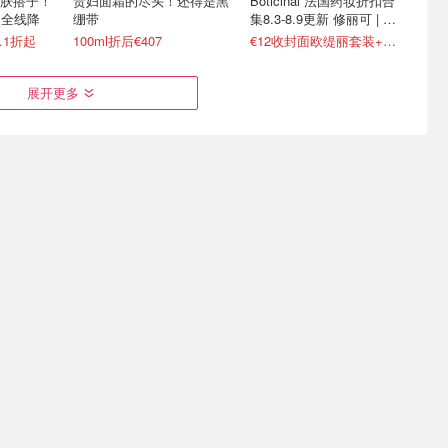
肤搭子！
贵妇面霜的尽头！还得是黑
Boticinal 法国药妆折扣合
容仪全线降
绷带
集8.3-8.9更新 修丽可 | 理
肤泉等
8.1折起
100ml折后€407
€12收封面欧缇丽套装+化妆包
展开更多
！56ml
Sephora 周末狂欢 奥莱直
The Ordinary 网红磨砂水
)
接减！白送Dior发卡
杯！可以直接买了！
量€22
3.2折起！AB蓝罐4件套€69
国内买不到！仅需€16