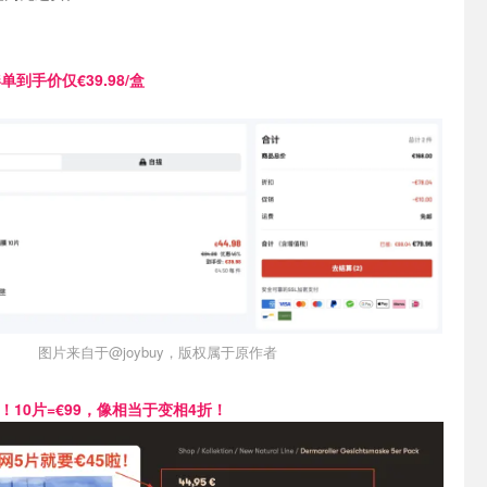
单到手价仅€39.98/盒
图片来自于@joybuy，版权属于原作者
啦！
10片=€99，像相当于变相4折！