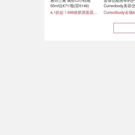
雅诗兰黛 疯价💥小棕瓶
度假也能携带的护
50ml仅€71/瓶(官€146)
Currenbody美
4.1折起！€66收胶原面霜(官€135)
Currentbody全场
修丽可 倒贴送回归💥2.3折
雅诗兰黛 低到离谱
💥花€50到手€211
小棕瓶€31(官€146
买洁面送27ml精华值€166
2折 智妍眼霜正装