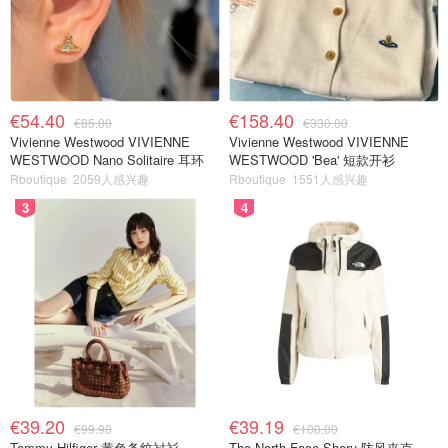
€54.40
€158.40
€85.00
€330.00
Vivienne Westwood VIVIENNE
Vivienne Westwood VIVIENNE
WESTWOOD Nano Solitaire 耳环
WESTWOOD 'Bea' 短款开衫
Rboutique
2059人感兴趣
Rboutique
1551人感兴趣
3
4
€39.20
€39.19
€99.90
€100.00
Tommy Hilfiger 黄色条纹衬衫
The North Face Sheru 防风夹克