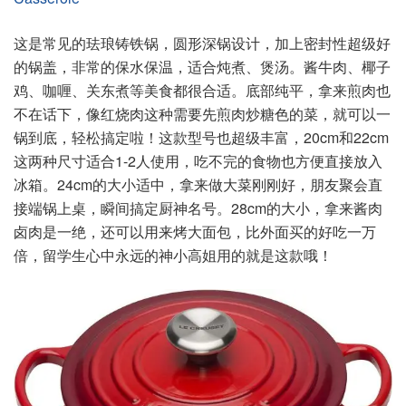
这是常见的珐琅铸铁锅，圆形深锅设计，加上密封性超级好
的锅盖，非常的保水保温，适合炖煮、煲汤。酱牛肉、椰子
鸡、咖喱、关东煮等美食都很合适。底部纯平，拿来煎肉也
不在话下，像红烧肉这种需要先煎肉炒糖色的菜，就可以一
锅到底，轻松搞定啦！这款型号也超级丰富，20cm和22cm
这两种尺寸适合1-2人使用，吃不完的食物也方便直接放入
冰箱。24cm的大小适中，拿来做大菜刚刚好，朋友聚会直
接端锅上桌，瞬间搞定厨神名号。28cm的大小，拿来酱肉
卤肉是一绝，还可以用来烤大面包，比外面买的好吃一万
倍，留学生心中永远的神小高姐用的就是这款哦！