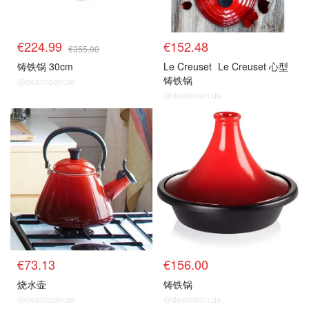
€224.99
€152.48
€355.00
铸铁锅 30cm
Le Creuset
Le Creuset 心型
铸铁锅
@dealmoon.de
@dealmoon.de
€73.13
€156.00
烧水壶
铸铁锅
@dealmoon.de
@dealmoon.de