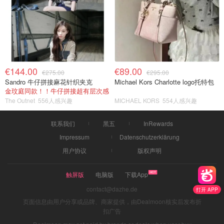
€144.00
€89.00
€275.00
€295.00
Sandro 牛仔拼接麻花针织夹克
Michael Kors Charlotte logo托特包
金玟庭同款！！牛仔拼接超有层次感
The Outnet
556人感兴趣
MICHAEL KORS
554人感兴趣
联系我们
黑五
InRewards
Impressum
Datenschutzerklärung
用户协议
版权声明
触屏版
电脑版
下载App
contact@dazhe.de
打开 APP
页面信息由用户分享或品牌、商家提供，由Dealmoon核实后发布折
扣广告