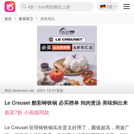
🇩🇪
4折！lulu周四疯狂上新
DE
Boticinal 夏促开抢！
还没结束！&OtherStories大促
Joybuy变相75折 随时失效
速领！Stanley独家85折
疑似霸哥！Camper额外叠85折
Zalando 奥莱闪促！每日更新
Moncler反季囤！5折起+叠9折
Coach Brooklyn仅€192
首页
家居厨卫
厨房用品
来自
dealmoon.de
2021-12-01更新
Le Creuset 酷彩铸铁锅 必买榜单 炖肉煲汤 美味焖出来
低至7折 小高姐同款
Le Creuset 珐琅铸铁锅实在是太好用了，颜值超高，用途广