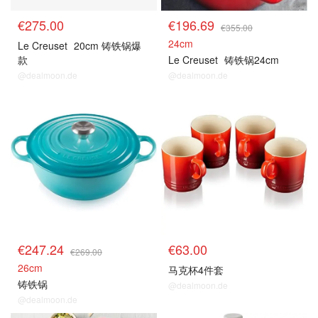
€275.00
€196.69
€355.00
24cm
Le Creuset
20cm 铸铁锅爆
款
Le Creuset
铸铁锅24cm
@dealmoon.de
@dealmoon.de
€247.24
€63.00
€269.00
26cm
马克杯4件套
铸铁锅
@dealmoon.de
@dealmoon.de