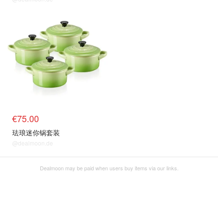
€75.00
珐琅迷你锅套装
@dealmoon.de
Dealmoon may be paid when users buy items via our links.