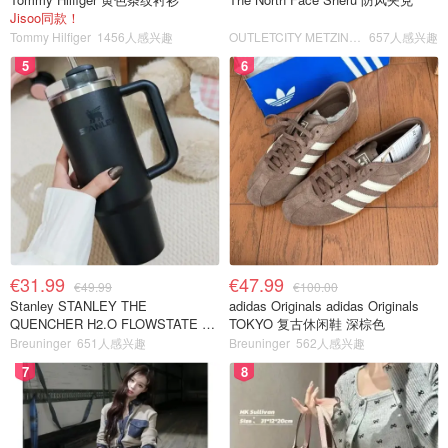
Jisoo同款！
Tommy Hilfiger
1456人感兴趣
OUTLETCITY METZINGEN
657人感兴趣
5
6
€31.99
€47.99
€49.99
€100.00
Stanley STANLEY THE
adidas Originals adidas Originals
QUENCHER H2.O FLOWSTATE 保
TOKYO 复古休闲鞋 深棕色
温杯 1.18L 黑色
Breuninger
651人感兴趣
Breuninger
562人感兴趣
7
8