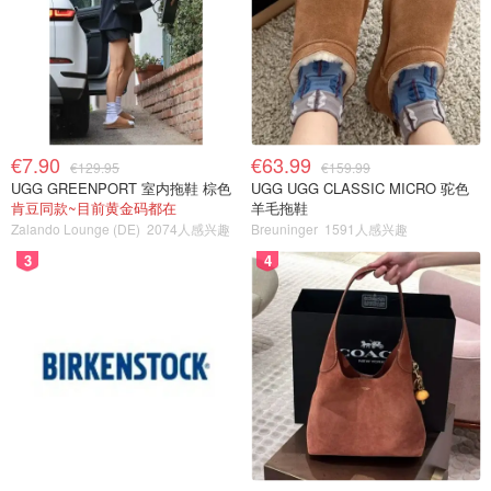
€7.90
€63.99
€129.95
€159.99
UGG GREENPORT 室内拖鞋 棕色
UGG UGG CLASSIC MICRO 驼色
肯豆同款~目前黄金码都在
羊毛拖鞋
Zalando Lounge (DE)
2074人感兴趣
Breuninger
1591人感兴趣
3
4