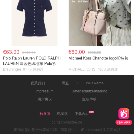
€63.99
€89.00
€145.00
€295.00
Polo Ralph Lauren POLO RALPH
Michael Kors Charlotte logo托特包
LAUREN 深蓝色珠地布 Polo衫
Breuninger
917人感兴趣
MICHAEL KORS
780人感兴趣
联系我们
黑五
InRewards
Impressum
Datenschutzerklärung
用户协议
版权声明
触屏版
电脑版
下载App
contact@dazhe.de
打开 APP
页面信息由用户分享或品牌、商家提供，由Dealmoon核实后发布折