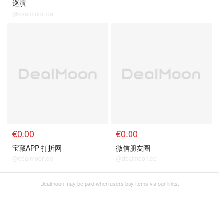
巡演
@dealmoon.de
€0.00
€0.00
宝藏APP 打折网
微信朋友圈
@dealmoon.de
@dealmoon.de
Dealmoon may be paid when users buy items via our links.