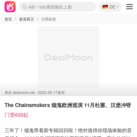
🇩🇪
4折！lulu周四疯狂上新
DE
Boticinal 夏促开抢！
还没结束！&OtherStories大促
Joybuy变相75折 随时失效
速领！Stanley独家85折
疑似霸哥！Camper额外叠85折
Zalando 奥莱闪促！每日更新
Moncler反季囤！5折起+叠9折
Coach Brooklyn仅€192
首页
家居厨卫
日用杂货
来自
dealmoon.de
2022-05-17发布
The Chainsmokers 烟鬼欧洲巡演 11月杜塞、汉堡冲呀
门票€69起
三年了！烟鬼带着新专辑回归啦！绝对值得你现场体验的音