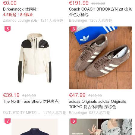
€0.00
€191.99
€375.00
Birkenstock 休闲鞋
Coach COACH BROOKLYN 28 棕色
4.5折起！8.6截止
金色水桶包
Zalando Lounge (DE)
1211人感兴趣
Breuninger
1203人感兴趣
5
6
€39.19
€47.99
€100.00
€100.00
The North Face Sheru 防风夹克
adidas Originals adidas Originals
TOKYO 复古休闲鞋 深棕色
OUTLETCITY METZINGEN
1176人感兴趣
Breuninger
987人感兴趣
7
8