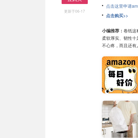
去购买
点击这里申请am
更新于06-17
点击购买>>
小编推荐：
卷纸这
柔软厚实、韧性十
不心疼，而且还有