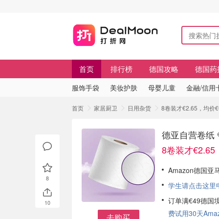
首页
排行榜
德国攻略
德国药
服饰手袋
美妆护肤
母婴儿童
金融/信用
首页
家居厨卫
日用杂货
8卷装才€2.65，均价
德亚自营卷纸 
8卷装才€2.65
Amazon德国亚
8
学生请点击这里申请
订单满€49德国
10
费试用30天Amazo
去购买