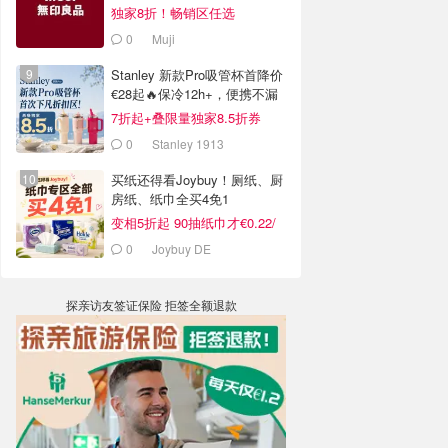
独家8折！畅销区任选
0
Muji
Stanley 新款Pro吸管杯首降价
€28起🔥保冷12h+，便携不漏
水
7折起+叠限量独家8.5折券
0
Stanley 1913
买纸还得看Joybuy！厕纸、厨
房纸、纸巾全买4免1
变相5折起 90抽纸巾才€0.22/
包
0
Joybuy DE
探亲访友签证保险 拒签全额退款