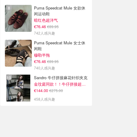
Puma Speedcat Mule 女款休
闲运动鞋
暗红色超洋气
€76.46
€89.95
742人感兴趣
Puma Speedcat Mule 女士休
闲鞋
穆勒半拖
€76.46
€89.95
740人感兴趣
Sandro 牛仔拼接麻花针织夹克
金玟庭同款！！牛仔拼接超有层次感
€144.00
€275.00
458人感兴趣