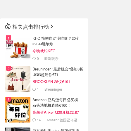
🇳🇿
新西兰
相关点击排行榜
KFC 辣翅自助没吃爽？20个
€9.99继续炫
今晚就约KFC
0
吃喝玩乐
Breuninger "最后机会"叠加8折
UGG超迷你€71
BROOKLYN 28仅€191
1
Breuninger
Amazon 亚马逊每日必买榜 -
石头洗地机直降€160！
高颜值Anker Q30耳机€2.87
14
Amazon德国亚马逊
白女爱用Stanley是如何出圈