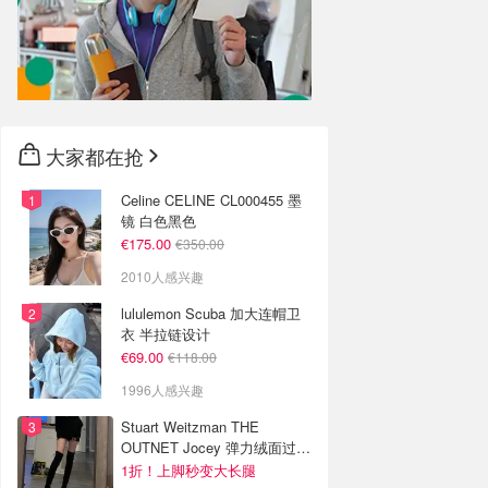
大家都在抢
Celine CELINE CL000455 墨
镜 白色黑色
€175.00
€350.00
2010人感兴趣
lululemon Scuba 加大连帽卫
衣 半拉链设计
€69.00
€118.00
1996人感兴趣
Stuart Weitzman THE
OUTNET Jocey 弹力绒面过膝
靴
1折！上脚秒变大长腿