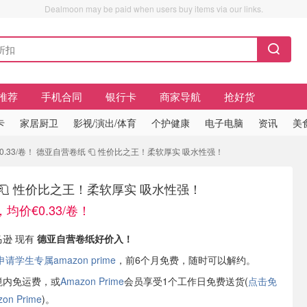
Dealmoon may be paid when users buy items via our links.
推荐
手机合同
银行卡
商家导航
抢好货
卡
家居厨卫
影视/演出/体育
个护健康
电子电脑
资讯
美
€0.33/卷！ 德亚自营卷纸 🧻 性价比之王！柔软厚实 吸水性强！
🧻 性价比之王！柔软厚实 吸水性强！
，均价€0.33/卷！
马逊 现有
德亚自营卷纸好价入！
学生专属amazon prime
，前6个月免费，随时可以解约。
境内免运费，或
Amazon Prime
会员享受1个工作日免费送货(
点击免
n Prime
)。