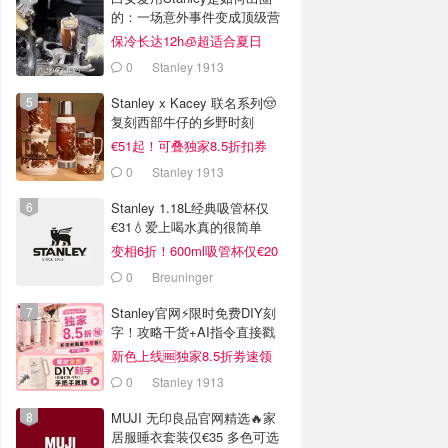
的：一场意外事件变成顶级营
销案例
保冷长达12h🧊超适合夏日
0
Stanley 1913
Stanley x Kacey 联名系列🤠
复刻西部牛仔的乡野时刻
€51起！可叠独家8.5折扣券
0
Stanley 1913
Stanley 1.18L经典吸管杯仅
€31💧爱上喝水真的很简单
变相6折！600ml吸管杯仅€20
0
Breuninger
Stanley官网⚡️限时免费DIY刻
字！攻略干货+AI指令直接戳
新色上线🆓独家8.5折劵速领
0
Stanley 1913
MUJI 无印良品官网精选🔥家
居服睡衣套装仅€35 多色可选