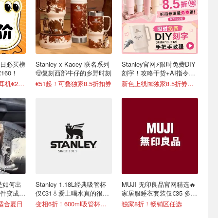
每日必买榜
Stanley x Kacey 联名系列
Stanley官网⚡️限时免费DIY
160！
🤠复刻西部牛仔的乡野时刻
刻字！攻略干货+AI指令直
接戳
高颜值Anker Q30耳机€2.87
€51起！可叠独家8.5折扣券
新色上线🆓独家8.5折劵速领
y是如何出
Stanley 1.18L经典吸管杯
MUJI 无印良品官网精选🔥
件变成顶
仅€31💧爱上喝水真的很简
家居服睡衣套装仅€35 多色
单
可选
超适合夏日
变相6折！600ml吸管杯仅€20
独家8折！畅销区任选