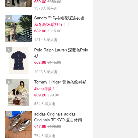
€89.00
€850.00
1373人感兴趣
Sandro 千鸟格粗花呢连衣裙
秋冬高级感担当！！
€82.00
€315.00
1214人感兴趣
Polo Ralph Lauren 深蓝色Polo
衫
€63.99
€145.00
1043人感兴趣
Tommy Hilfiger 黄色条纹衬衫
Jisoo同款！
€39.20
€99.90
854人感兴趣
adidas Originals adidas
Originals TOKYO 复古休闲鞋
深棕色
€47.99
€100.00
764人感兴趣