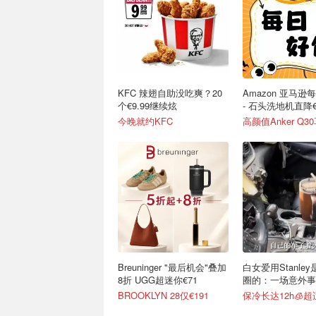
KFC 辣翅自助没吃爽？20
Amazon 亚马逊
个€9.99继续炫
- 石头洗地机直降€
今晚就约KFC
Breuninger "最后机会"叠加
白女爱用Stanle
8折 UGG超迷你€71
圈的：一场意外事
级营销案例
BROOKLYN 28仅€191
保冷长达12h🧊