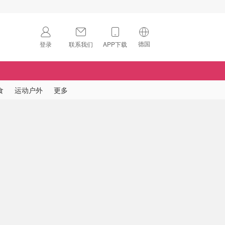
德国
登录
联系我们
APP下载
🇺🇸
美国
🇨🇳
中国
食
运动户外
更多
🇨🇦
加拿大
扫码下载 App
🇬🇧
英国
Download on the
App Store
🇩🇪
德国
Download the
Android App
🇫🇷
法国
🇮🇹
意大利
🇦🇺
澳洲