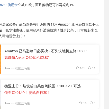
azon信用卡
立减10欧，而且购物还可以再返利1%
种居家必备产品当然是有折必囤的！by Amazon 亚马逊自营款不仅
足，吸水性也强，使用起来舒适感拉满！性价比高，日常用起来也
人帮咱送货上门！
Amazon 亚马逊每日必买榜 - 石头洗地机直降€160！
高颜值Anker Q30耳机€2.87
161
14
Amazon德国亚马逊
德亚上分！垃圾袋白菜价闭眼囤！10L-120L可选
低至€0.01/个！要啥自行车！
16
0
Amazon德国亚马逊