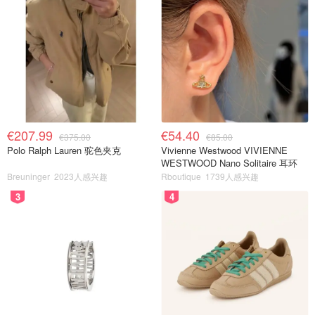
€207.99
€54.40
€375.00
€85.00
Polo Ralph Lauren 驼色夹克
Vivienne Westwood VIVIENNE
WESTWOOD Nano Solitaire 耳环
Breuninger
2023人感兴趣
Rboutique
1739人感兴趣
3
4