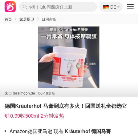
🇩🇪
4折！lulu周四疯狂上新
DE
Boticinal 夏促开抢！
还没结束！&OtherStories大促
Joybuy变相75折 随时失效
速领！Stanley独家85折
疑似霸哥！Camper额外叠85折
Zalando 奥莱闪促！每日更新
Moncler反季囤！5折起+叠9折
Coach Brooklyn仅€192
首页
家居厨卫
日用杂货
来自
dealmoon.de
06-18更新
德国Kräuterhof 马膏到底有多火！回国送礼全都选它
€10.99收500ml 2分钟发热
Amazon德国亚马逊 现有
Kräuterhof 德国马膏