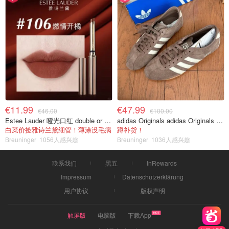
€11.99
€47.99
€46.00
€100.00
Estee Lauder 哑光口红 double or nothing色号
adidas Originals adidas Originals TOKYO 复古休闲鞋 深棕色
白菜价捡雅诗兰黛细管！薄涂没毛病
蹲补货！
Breuninger
1056人感兴趣
Breuninger
1036人感兴趣
联系我们
黑五
InRewards
Impressum
Datenschutzerklärung
用户协议
版权声明
触屏版
电脑版
下载App