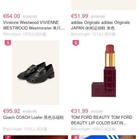
€64.00
€51.99
€100.00
€130.00
Vivienne Westwood VIVIENNE
adidas Originals adidas Originals
WESTWOOD Westminster 单只耳
JAPAN 休闲运动鞋 米色
环
Rboutique
1373人感兴趣
Breuninger
1214人感兴趣
5
6
€95.92
€31.99
€195.00
€63.00
Coach COACH Loafer 黑色乐福鞋
TOM FORD BEAUTY TOM FORD
BEAUTY LIP COLOR SATIN
MATTE 裸玫瑰口红
Breuninger
1131人感兴趣
Breuninger
1082人感兴趣
7
8