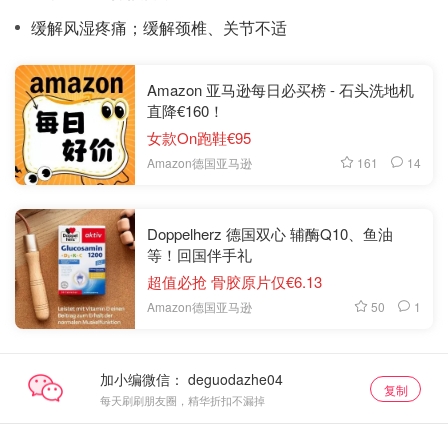
缓解风湿疼痛；缓解颈椎、关节不适
Amazon 亚马逊每日必买榜 - 石头洗地机
直降€160！
女款On跑鞋€95
161
14
Amazon德国亚马逊
Doppelherz 德国双心 辅酶Q10、鱼油
等！回国伴手礼
超值必抢 骨胶原片仅€6.13
50
1
Amazon德国亚马逊
加小编微信：
复制
每天刷刷朋友圈，精华折扣不漏掉