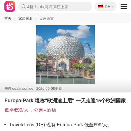
🇩🇪
4折！lulu周四疯狂上新
DE
Boticinal 夏促开抢！
还没结束！&OtherStories大促
Joybuy变相75折 随时失效
速领！Stanley独家85折
疑似霸哥！Camper额外叠85折
Zalando 奥莱闪促！每日更新
Moncler反季囤！5折起+叠9折
Coach Brooklyn仅€192
首页
家居厨卫
日用杂货
来自
dealmoon.de
2025-09-08更新
Europa-Park 堪称"欧洲迪士尼" 一天走遍15个欧洲国家
低至€99/人，公园+酒店
Travelcircus (DE) 现有 Europa-Park 低至€99/人。