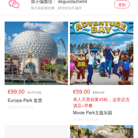
加小编微信：
复制
每天刷刷朋友圈，精华折扣不漏掉
€99.00
€59.00
€177.00
€80.00
单人天票就要45欧，这里还含
Europa-Park 套票
酒店+早餐
@dealmoon.de
Movie Park主题乐园
@dealmoon.de