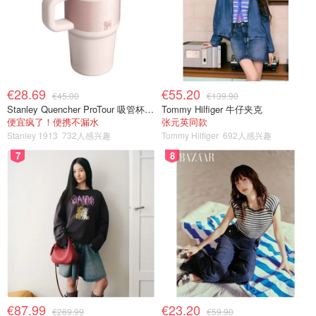
€28.69
€55.20
€45.00
€139.90
Stanley Quencher ProTour 吸管杯 0.59L
Tommy Hilfiger 牛仔夹克
便宜疯了！便携不漏水
张元英同款
Stanley 1913
732人感兴趣
Tommy Hilfiger
692人感兴趣
7
8
€87.99
€23.20
€269.99
€59.90