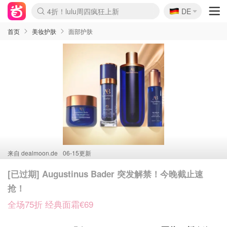
🇩🇪
4折！lulu周四疯狂上新
DE
Boticinal 夏促开抢！
还没结束！&OtherStories大促
Joybuy变相75折 随时失效
速领！Stanley独家85折
疑似霸哥！Camper额外叠85折
Zalando 奥莱闪促！每日更新
Moncler反季囤！5折起+叠9折
Coach Brooklyn仅€192
首页
美妆护肤
面部护肤
来自
dealmoon.de
06-15更新
[已过期] Augustinus Bader 突发解禁！今晚截止速
抢！
全场75折 经典面霜€69