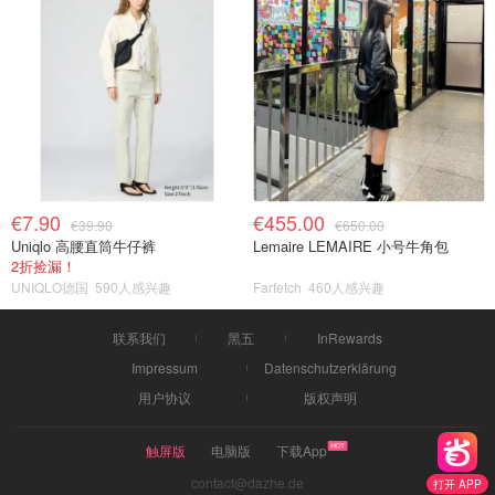
€7.90
€455.00
€39.90
€650.00
Uniqlo 高腰直筒牛仔裤
Lemaire LEMAIRE 小号牛角包
2折捡漏！
UNIQLO德国
590人感兴趣
Farfetch
460人感兴趣
联系我们
黑五
InRewards
Impressum
Datenschutzerklärung
用户协议
版权声明
触屏版
电脑版
下载App
contact@dazhe.de
打开 APP