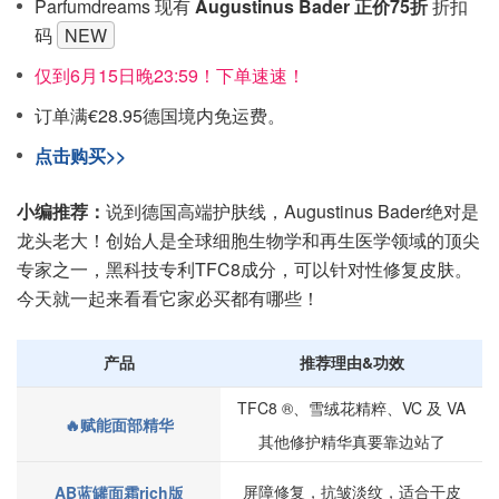
Parfumdreams 现有
Augustinus Bader
正价75折
折扣
码
NEW
仅到6月15日晚23:59！下单速速！
订单满€28.95德国境内免运费。
点击购买>>
小编推荐：
说到德国高端护肤线，Augustinus Bader绝对是
龙头老大！创始人是全球细胞生物学和再生医学领域的顶尖
专家之一，黑科技专利TFC8成分，可以针对性修复皮肤。
今天就一起来看看它家必买都有哪些！
产品
推荐理由&功效
TFC8 ®、雪绒花精粹、VC 及 VA
🔥赋能面部精华
其他修护精华真要靠边站了
屏障修复，抗皱淡纹，适合干皮
AB蓝罐面霜rich版