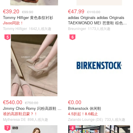
€39.20
€47.99
€99.90
€110.00
Tommy Hilfiger 黄色条纹衬衫
adidas Originals adidas Originals
Jisoo同款！
TAEKWONDO MEI 芭蕾鞋 棕色米
色
Tommy Hilfiger
1642人感兴趣
Breuninger
1173人感兴趣
5
6
€540.00
€0.00
€750.00
Jimmy Choo Romy 闪粉高跟鞋 米金色
Birkenstock 休闲鞋
谁的高跟鞋启蒙？！
4.5折起！8.6截止
Mytheresa DE
898人感兴趣
Zalando Lounge (DE)
733人感兴趣
7
8