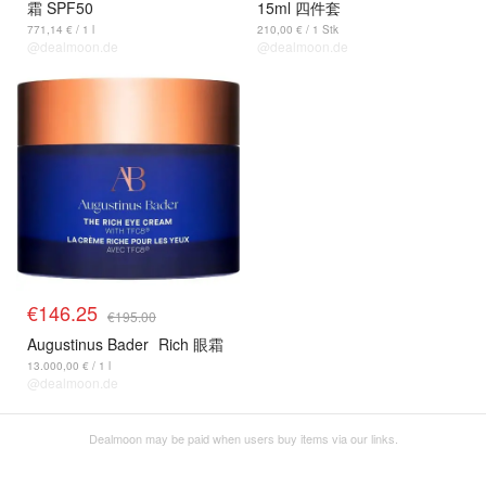
霜 SPF50
15ml 四件套
771,14 € / 1 l
210,00 € / 1 Stk
@dealmoon.de
@dealmoon.de
€146.25
€195.00
Augustinus Bader
Rich 眼霜
13.000,00 € / 1 l
@dealmoon.de
Dealmoon may be paid when users buy items via our links.