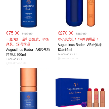
€75.00
€270.00
€100.00
€360.00
一瓶3效，温和去角质、平衡
章小惠卖出1.4w件的爆品！
爽肤、深润保湿
Augustinus Bader
AB金箍棒
Augustinus Bader
AB蓝气泡
精华15ml
精华水100ml
24.000,00 € / 1 l
@dealmoon.de
1.000,00 € / 1 l
@dealmoon.de