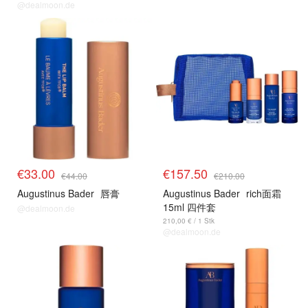
@dealmoon.de
€33.00
€157.50
€44.00
€210.00
Augustinus Bader
唇膏
Augustinus Bader
rich面霜
15ml 四件套
@dealmoon.de
210,00 € / 1 Stk
@dealmoon.de