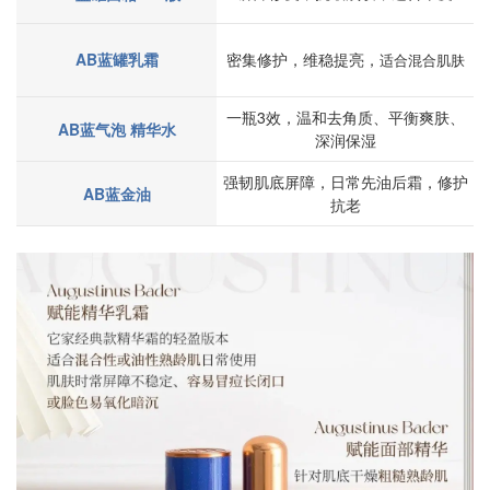
AB蓝罐乳霜
密集修护，维稳提亮，
适合
混合肌肤
一瓶3效，温和去角质、平衡爽肤、
AB蓝气泡 精华水
深润保湿
强韧肌底屏障，日常先油后霜，修护
AB蓝金油
抗老