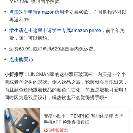
至€11.99
收封面小熊款
点击这里申请amazon信用卡
立减40欧，而且购物还可以
再返利3%
学生请点击这里申请学生专属amazon prime
，前半年免
费，随时可以解约。
运费€3.99, 或订单满€29德国境内免运费。
点击购买>>
小折推荐：
LINCMAN家的这些双层玻璃杯，内层是一个小
熊或者圣诞树的形状。倒入饮品之后，轮廓就会显现出来，
而且颜色还能跟着饮品的颜色而变化，简直是敲极可爱啊！
同时因为是双层设计，喝热饮也不会觉得烫手哦~
变瘦小助手！RENPHO 智能体脂秤 支持
手机APP 检测多项数据
€25就智能款