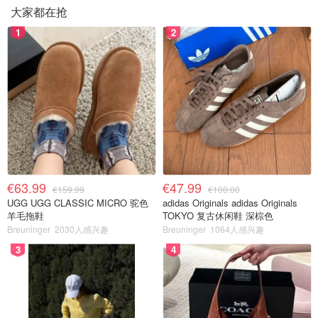
大家都在抢
1
2
€63.99
€47.99
€159.99
€100.00
UGG UGG CLASSIC MICRO 驼色
adidas Originals adidas Originals
羊毛拖鞋
TOKYO 复古休闲鞋 深棕色
Breuninger
2030人感兴趣
Breuninger
1064人感兴趣
3
4