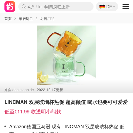
🇩🇪
4折！lulu周四疯狂上新
DE
Boticinal 夏促开抢！
还没结束！&OtherStories大促
Joybuy变相75折 随时失效
速领！Stanley独家85折
疑似霸哥！Camper额外叠85折
Zalando 奥莱闪促！每日更新
Moncler反季囤！5折起+叠9折
Coach Brooklyn仅€192
首页
家居厨卫
厨房用品
来自
dealmoon.de
2022-12-17更新
LINCMAN 双层玻璃杯热促 超高颜值 喝水也要可可爱爱
低至€11.99 收透明小熊款
Amazon德国亚马逊 现有 LINCMAN 双层玻璃杯热促 低