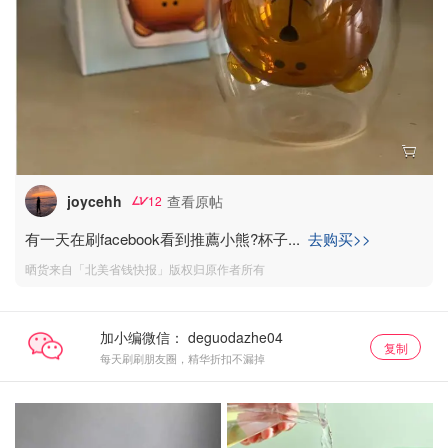
joycehh
查看原帖
12
有一天在刷facebook看到推薦小熊?杯子
...
去购买>>
晒货来自「北美省钱快报」版权归原作者所有
加小编微信：
复制
每天刷刷朋友圈，精华折扣不漏掉