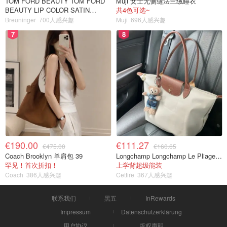
TOM FORD BEAUTY TOM FORD
Muji 女士无侧缝法兰绒睡衣
BEAUTY LIP COLOR SATIN
共4色可选~
MATTE 裸玫瑰口红
Breuninger
700人感兴趣
Muji
696人感兴趣
7
8
€190.00
€111.27
€475.00
€160.65
Coach Brooklyn 单肩包 39
Longchamp Longchamp Le Pliage 大号手提包
罕见！首次折扣！
上学背超级能装
Coach
386人感兴趣
Cettire
367人感兴趣
联系我们
黑五
InRewards
Impressum
Datenschutzerklärung
用户协议
版权声明