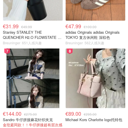
€31.99
€47.99
€49.99
€100.00
Stanley STANLEY THE
adidas Originals adidas Originals
QUENCHER H2.O FLOWSTATE 保
TOKYO 复古休闲鞋 深棕色
温杯 1.18L 黑色
Breuninger
651人感兴趣
Breuninger
562人感兴趣
7
8
€144.00
€89.00
€275.00
€295.00
Sandro 牛仔拼接麻花针织夹克
Michael Kors Charlotte logo托特包
金玟庭同款！！牛仔拼接超有层次感