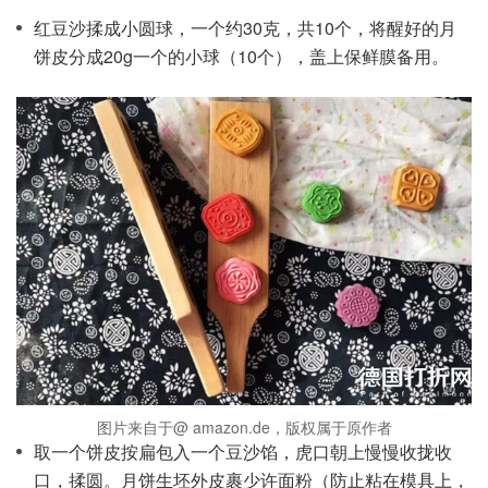
红豆沙揉成小圆球，一个约30克，共10个，将醒好的月
饼皮分成20g一个的小球（10个），盖上保鲜膜备用。
图片来自于@ amazon.de，版权属于原作者
取一个饼皮按扁包入一个豆沙馅，虎口朝上慢慢收拢收
口，揉圆。月饼生坯外皮裹少许面粉（防止粘在模具上，