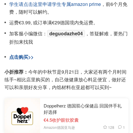
学生请点击这里申请学生专属amazon prime
，前6个月免
费，随时可以解约。
运费€3.99, 或订单满€29德国境内免运费。
加客服小编微信：
deguodazhe04
，答疑解难，要热门
折扣来找我
点击购买>>
小折推荐：
今年的中秋节是9月21日，大家还有两个月时间
练手~相比店里购买的，自己做健康放心料足便宜，做好还
可以和亲朋好友分享，内馅材料在亚超都可以买到~
Doppelherz 德国双心保健品 回国伴手礼
好选择
€4.5收护眼软胶囊
128
1
Amazon德国亚马逊