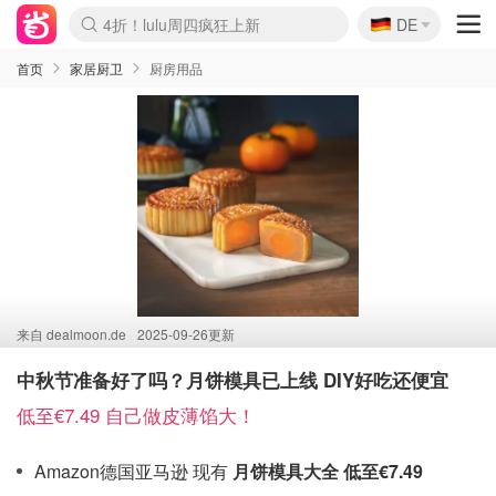
🇩🇪
4折！lulu周四疯狂上新
DE
Boticinal 夏促开抢！
还没结束！&OtherStories大促
Joybuy变相75折 随时失效
速领！Stanley独家85折
疑似霸哥！Camper额外叠85折
Zalando 奥莱闪促！每日更新
Moncler反季囤！5折起+叠9折
Coach Brooklyn仅€192
首页
家居厨卫
厨房用品
来自
dealmoon.de
2025-09-26更新
中秋节准备好了吗？月饼模具已上线 DIY好吃还便宜
低至€7.49 自己做皮薄馅大！
Amazon德国亚马逊 现有
月饼模具大全 低至€7.49