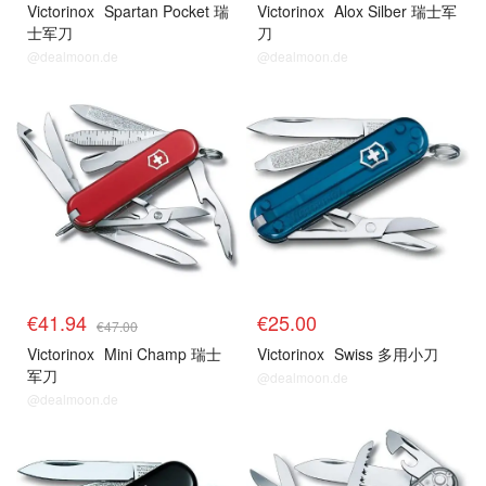
Victorinox
Spartan Pocket 瑞
Victorinox
Alox Silber 瑞士军
士军刀
刀
@dealmoon.de
@dealmoon.de
€41.94
€25.00
€47.00
Victorinox
Mini Champ 瑞士
Victorinox
Swiss 多用小刀
军刀
@dealmoon.de
@dealmoon.de