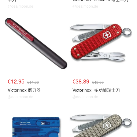
@dealmoon.de
@dealmoon.de
€12.95
€38.89
€14.00
€43.00
Victorinox 磨刀器
Victorinox
多功能瑞士刀
@dealmoon.de
@dealmoon.de