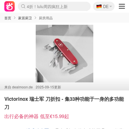
🇩🇪
4折！lulu周四疯狂上新
DE
Boticinal 夏促开抢！
还没结束！&OtherStories大促
Joybuy变相75折 随时失效
速领！Stanley独家85折
疑似霸哥！Camper额外叠85折
Zalando 奥莱闪促！每日更新
Moncler反季囤！5折起+叠9折
Coach Brooklyn仅€192
首页
家居厨卫
厨房用品
来自
dealmoon.de
2025-09-15更新
Victorinox 瑞士军 刀折扣 - 集33种功能于一身的多功能
刀
出行必备的神器 低至€15.99起