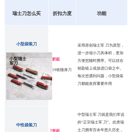
瑞士刀怎么买
折扣力度
功能
小型袋装刀
采用原创瑞士军 刀为原型，
进一步缩小刀具体积，更加
8折起
方便您随时携带。可以挂在
钥匙链上或放进口袋之中。
€19收随身刀
每次您遇到问题，小型袋装
刀都能发挥重要作用
中型瑞士军 刀就是我们常说
的“正宗瑞士军 刀”。此类瑞
中性袋装刀
士刀拥有百余年悠久历史，
7折起