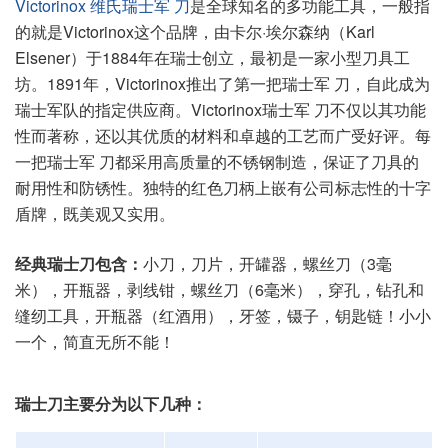
Victorinox 维氏瑞士军 刀
是全球知名的多功能工具，一般指
的就是Victorinox这个品牌，由卡尔·埃尔森纳（Karl
Elsener）于1884年在瑞士创立，最初是一家小型刀具工
坊。1891年，Victorinox推出了第一把瑞士军 刀，自此成为
瑞士军队的指定供应商。Victorinox瑞士军 刀不仅以其功能
性而著称，还以其优质的材料和卓越的工艺而广受好评。每
一把瑞士军 刀都采用高质量的不锈钢制造，保证了刀具的
耐用性和防锈性。独特的红色刀柄上嵌有公司标志性的十字
盾牌，既美观又实用。
经典瑞士刀包含：
小刀，刀片，开罐器，螺丝刀（3毫
米），开瓶器，剥线钳，螺丝刀（6毫米），穿孔，钻孔和
缝纫工具，开瓶器（红酒用），牙签，镊子，钥匙链！小小
一个，简直无所不能！
瑞士刀主要分为以下几种：