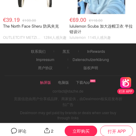
€39.19
€69.00
€100.00
€118.00
The North Face Sheru 防风夹克
lululemon Scuba 加大连帽卫衣 半拉
链设计
OUTLETCITY METZINGEN
1284人感兴趣
lululemon
1145人感兴趣
联系我们
黑五
InRewards
Impressum
Datenschutzerklärung
用户协议
版权声明
触屏版
电脑版
下载App
contact@dazhe.de
打开 APP
页面信息由用户分享或品牌、商家提供，由Dealmoon核实后发布折
扣广告
Dealmoon may get paid by brands or deals when user buy
through links
立即购买
评论
2
打开 APP