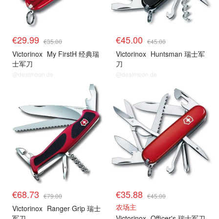
€29.99
€45.00
€35.00
€45.00
Victorinox
My FirstH 经典瑞
Victorinox
Huntsman 瑞士军
士军刀
刀
@dealmoon.de
@dealmoon.de
€68.73
€35.88
€79.00
€45.00
农场主
Victorinox
Ranger Grip 瑞士
军刀
Victorinox
Officer's 瑞士军刀