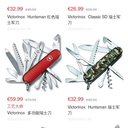
€32.99
€26.99
€45.00
€35.00
Victorinox
Huntsman 红色瑞
Victorinox
Classic SD 瑞士军
士军刀
刀
@dealmoon.de
@dealmoon.de
€59.99
€32.99
€79.00
€49.00
工艺大师
Victorinox
Huntsman 瑞士军
Victorinox
多功能瑞士刀
刀
@dealmoon.de
@dealmoon.de