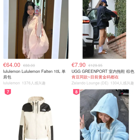
€64.00
€7.90
€88.00
€129.95
lululemon Lululemon Falten 10L 单
UGG GREENPORT 室内拖鞋 棕色
肩包
肯豆同款~目前黄金码都在
lululemon
1376人感兴趣
Zalando Lounge (DE)
1304人感兴趣
7
8