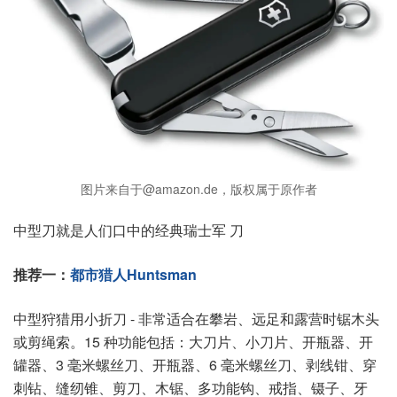
图片来自于@amazon.de，版权属于原作者
中型刀就是人们口中的经典瑞士军 刀
推荐一：
都市猎人Huntsman
中型狩猎用小折刀 - 非常适合在攀岩、远足和露营时锯木头
或剪绳索。15 种功能包括：大刀片、小刀片、开瓶器、开
罐器、3 毫米螺丝刀、开瓶器、6 毫米螺丝刀、剥线钳、穿
刺钻、缝纫锥、剪刀、木锯、多功能钩、戒指、镊子、牙