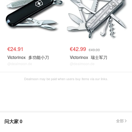
€24.91
€42.99
€49.00
Victorinox
多功能小刀
Victorinox
瑞士军刀
@dealmoon.de
@dealmoon.de
Dealmoon may be paid when users buy items via our links.
问大家
0
全部