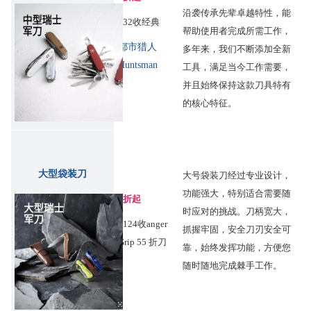
沿袭传承先辈卓越特性，能
€32收经典
帮助使用者完成所需工作，
都市猎人
多年来，我们不断添加全新
Huntsman
工具，满足当今工作需要，
并且始终保持这款刀具特有
的核心特征。
大型袋装刀
大号袋装刀经过专业设计，
功能强大，特别适合需要随
7折起
时应对的挑战。刀柄宽大，
€124收anger
抓握牢固，安全刀刃安全可
Grip 55 折刀
靠，始终发挥功能，方便您
随时随地完成棘手工作。