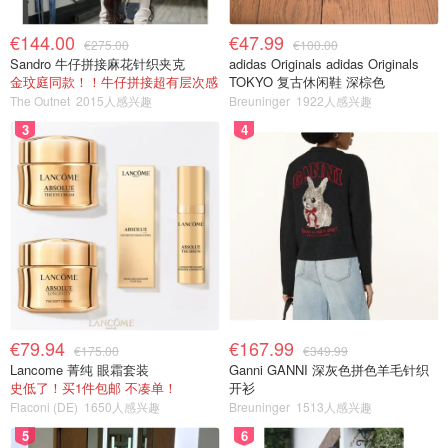
€144.00
€47.99
€275.00
€100.00
Sandro 牛仔拼接麻花针织夹克
adidas Originals adidas Originals
金玟庭同款！！牛仔拼接超有层次感
TOKYO 复古休闲鞋 深棕色
The Outnet
2015人感兴趣
Breuninger
1922人感兴趣
3
4
€79.94
€167.99
€175.00
€349.99
Lancome 菁纯 眼霜套装
Ganni GANNI 深灰色拼色羊毛针织
史低了！买1件包邮 不凑单！
开衫
Flaconi (DE)
1650人感兴趣
Breuninger
1513人感兴趣
5
6