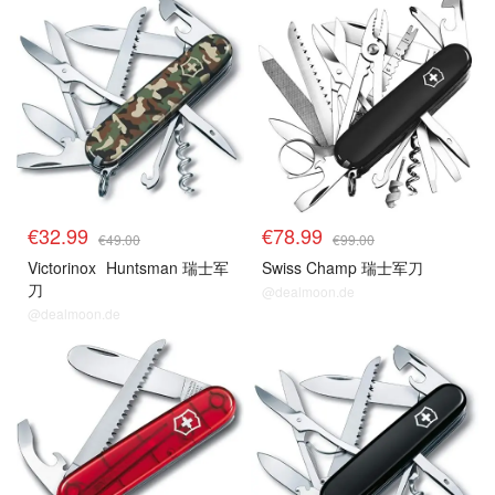
€32.99
€78.99
€49.00
€99.00
Victorinox
Huntsman 瑞士军
Swiss Champ 瑞士军刀
刀
@dealmoon.de
@dealmoon.de