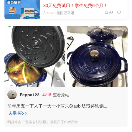
30天免费试用！学生免费6个月！
65
1
Amazon德国亚马逊
Peppa123
查看原帖
15
前年黑五一下入了一大一小两只Staub 珐琅铸铁锅
...
去购买>>
晒货来自「北美省钱快报」版权归原作者所有