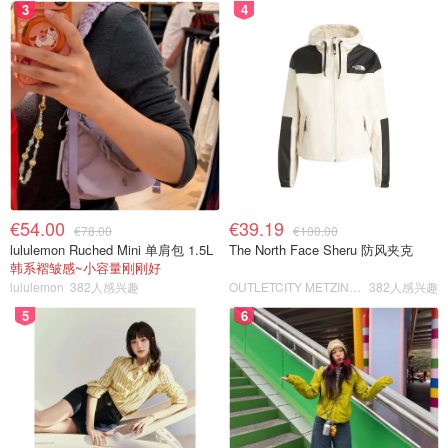
3
4
€54.00
€39.19
€78.00
€100.00
lululemon Ruched Mini 单肩包 1.5L
The North Face Sheru 防风夹克
韩系褶皱感~小容量刚刚好
lululemon
382人感兴趣
OUTLETCITY METZINGEN
382人感兴趣
5
6