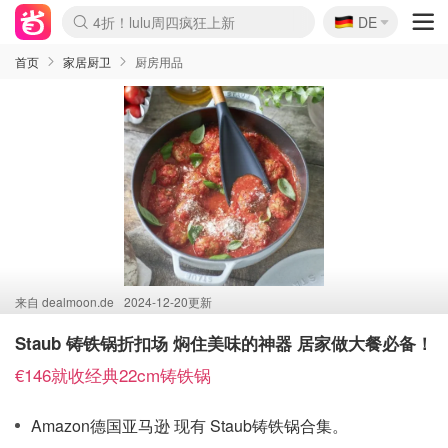
🇩🇪
4折！lulu周四疯狂上新
DE
Boticinal 夏促开抢！
还没结束！&OtherStories大促
Joybuy变相75折 随时失效
速领！Stanley独家85折
疑似霸哥！Camper额外叠85折
Zalando 奥莱闪促！每日更新
Moncler反季囤！5折起+叠9折
Coach Brooklyn仅€192
首页
家居厨卫
厨房用品
来自
dealmoon.de
2024-12-20更新
Staub 铸铁锅折扣场 焖住美味的神器 居家做大餐必备！
€146就收经典22cm铸铁锅
Amazon德国亚马逊 现有 Staub铸铁锅合集。