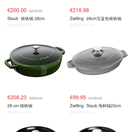
€200.00
€218.98
€219.00
Staub
铸铁锅 28cm
Zwilling
28cm宝蓝色铸铁锅
@dealmoon.de
@dealmoon.de
€208.23
€99.95
€269.00
€139.00
28 cm 铸铁锅
Zwilling
Staub 海鲜锅23cm
@dealmoon.de
@dealmoon.de