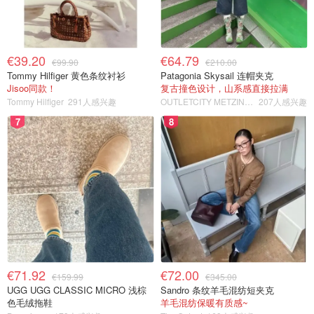
€39.20
€64.79
€99.90
€210.00
Tommy Hilfiger 黄色条纹衬衫
Patagonia Skysail 连帽夹克
Jisoo同款！
复古撞色设计，山系感直接拉满
Tommy Hilfiger
291人感兴趣
OUTLETCITY METZINGEN
207人感兴趣
7
8
€71.92
€72.00
€159.99
€345.00
UGG UGG CLASSIC MICRO 浅棕
Sandro 条纹羊毛混纺短夹克
色毛绒拖鞋
羊毛混纺保暖有质感~