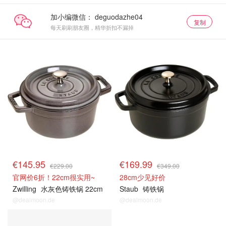
加小编微信：
复制
每天刷刷朋友圈，精华折扣不漏掉
€145.95
€169.99
€229.00
€349.00
官网价6折！22cm很实用~
28cm少见好价
Zwilling
水灰色铸铁锅 22cm
Staub
铸铁锅
@dealmoon.de
@dealmoon.de