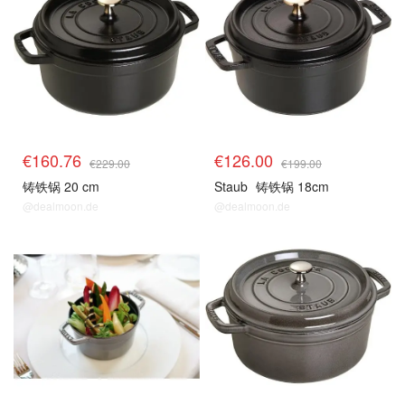
€160.76
€126.00
€229.00
€199.00
铸铁锅 20 cm
Staub
铸铁锅 18cm
@dealmoon.de
@dealmoon.de