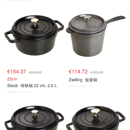
€154.37
€114.72
€249.00
€125.00
22cm
Zwilling
饭釜锅
Staub
铸铁锅 22 cm, 2,6 L
@dealmoon.de
@dealmoon.de