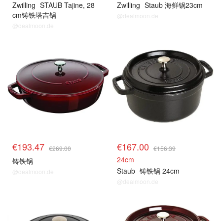
Zwilling
STAUB Tajine, 28
Zwilling
Staub 海鲜锅23cm
cm铸铁塔吉锅
@dealmoon.de
@dealmoon.de
€193.47
€167.00
€269.00
€156.39
24cm
铸铁锅
Staub
铸铁锅 24cm
@dealmoon.de
@dealmoon.de