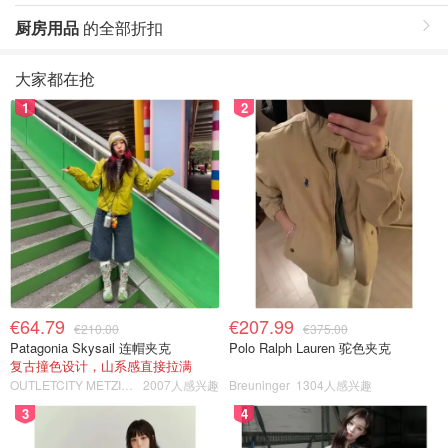
厨房用品
的全部折扣
大家都在抢
1
2
€64.79
€207.99
€210.00
€375.00
Patagonia Skysail 连帽夹克
Polo Ralph Lauren 驼色夹克
复古撞色设计，山系感直接拉满
OUTLETCITY METZINGEN
2007人感兴趣
Breuninger
1304人感兴趣
3
4