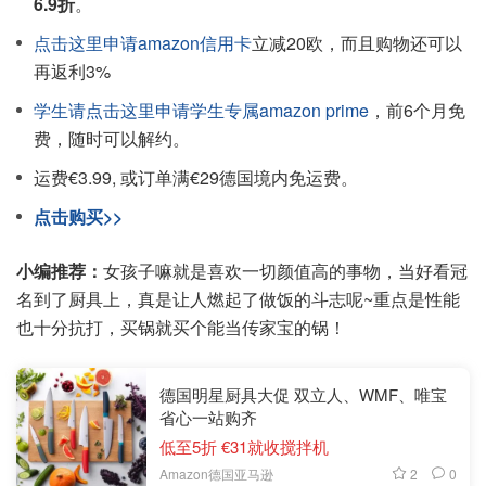
6.9折
。
点击这里申请amazon信用卡
立减20欧，而且购物还可以
再返利3%
学生请点击这里申请学生专属amazon prime
，前6个月免
费，随时可以解约。
运费€3.99, 或订单满€29德国境内免运费。
点击购买>>
小编推荐：
女孩子嘛就是喜欢一切颜值高的事物，当好看冠
名到了厨具上，真是让人燃起了做饭的斗志呢~重点是性能
也十分抗打，买锅就买个能当传家宝的锅！
德国明星厨具大促 双立人、WMF、唯宝
省心一站购齐
低至5折 €31就收搅拌机
2
0
Amazon德国亚马逊