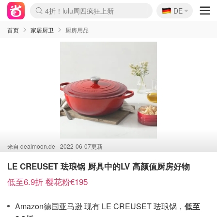
🇩🇪
4折！lulu周四疯狂上新
DE
还没结束！&OtherStories大促
Boticinal 夏促开抢！
Joybuy变相75折 随时失效
速领！Stanley独家85折
疑似霸哥！Camper额外叠85折
Zalando 奥莱闪促！每日更新
Moncler反季囤！5折起+叠9折
Coach Brooklyn仅€192
首页
家居厨卫
厨房用品
来自
dealmoon.de
2022-06-07更新
LE CREUSET 珐琅锅 厨具中的LV 高颜值厨房好物
低至6.9折 樱花粉€195
Amazon德国亚马逊 现有 LE CREUSET 珐琅锅，
低至