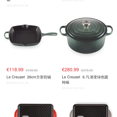
@dealmoon.de
€118.99
€280.99
€159.00
€375.00
Le Creuset
26cm方形煎锅
Le Creuset
6.7L渐变绿色圆
炖锅
@dealmoon.de
@dealmoon.de