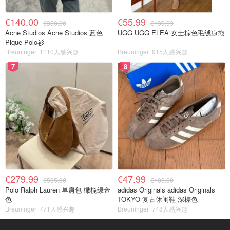
€140.00
€55.99
€350.00
€139.99
Acne Studios Acne Studios 蓝色
UGG UGG ELEA 女士棕色毛绒凉拖
Pique Polo衫
Breuninger
1110人感兴趣
Breuninger
915人感兴趣
7
8
€279.99
€47.99
€595.00
€100.00
Polo Ralph Lauren 单肩包 橄榄绿金
adidas Originals adidas Originals
色
TOKYO 复古休闲鞋 深棕色
Breuninger
771人感兴趣
Breuninger
748人感兴趣