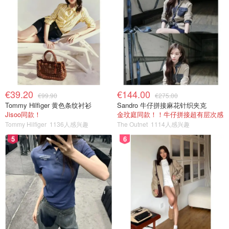
€39.20
€144.00
€99.90
€275.00
Tommy Hilfiger 黄色条纹衬衫
Sandro 牛仔拼接麻花针织夹克
Jisoo同款！
金玟庭同款！！牛仔拼接超有层次感
Tommy Hilfiger
1136人感兴趣
The Outnet
1114人感兴趣
5
6