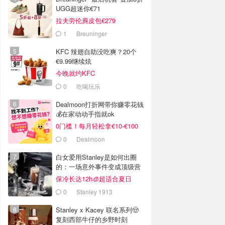
UGG超迷你€71
拉夫劳伦麂皮包€279
1
Breuninger
KFC 辣翅自助没吃爽？20个
€9.99继续炫
今晚就约KFC
0
吃喝玩乐
Dealmoon打折网带你赚零花钱
💰在家动动手指就ok
0门槛！每月轻松拿€10-€100
0
Dealmoon
白女爱用Stanley是如何出圈
的：一场意外事件变成顶级营
销案例
保冷长达12h🧊超适合夏日
0
Stanley 1913
Stanley x Kacey 联名系列🤠
复刻西部牛仔的乡野时刻