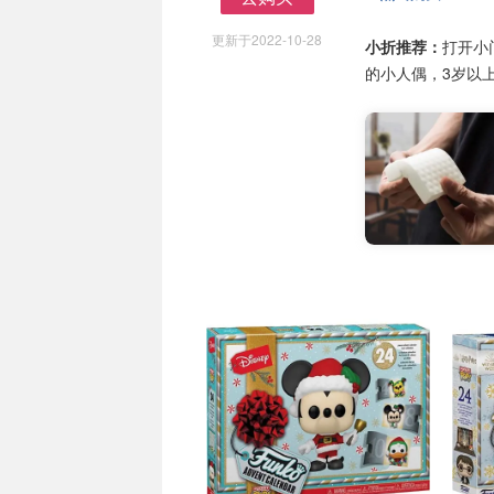
去购买
更新于2022-10-28
小折推荐：
打开小门
的小人偶，3岁以