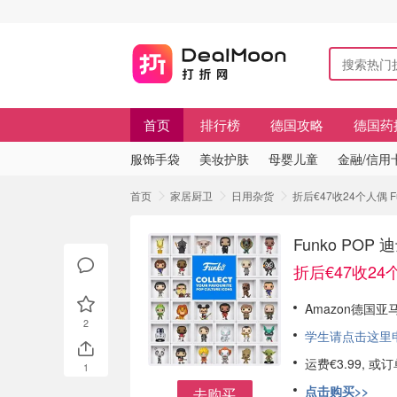
首页
排行榜
德国攻略
德国药
服饰手袋
美妆护肤
母婴儿童
金融/信用
首页
家居厨卫
日用杂货
折后€47收24个人偶 
Funko PO
折后€47收24
Amazon德国亚马
2
学生请点击这里申请
运费€3.99, 
1
点击购买>>
去购买