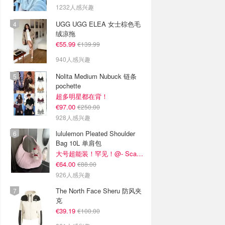
1232人感兴趣
UGG UGG ELEA 女士棕色毛
绒凉拖
€55.99
€139.99
940人感兴趣
Nolita Medium Nubuck 链条
pochette
超多明星都在背！
€97.00
€250.00
928人感兴趣
lululemon Pleated Shoulder
Bag 10L 单肩包
大号超能装！罕见！@- Scarlett
€64.00
€88.00
926人感兴趣
The North Face Sheru 防风夹
克
€39.19
€100.00