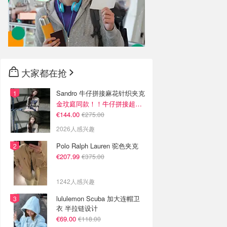
大家都在抢
Sandro 牛仔拼接麻花针织夹克
金玟庭同款！！牛仔拼接超有层次感
€144.00
€275.00
2026人感兴趣
Polo Ralph Lauren 驼色夹克
€207.99
€375.00
1242人感兴趣
lululemon Scuba 加大连帽卫
衣 半拉链设计
€69.00
€118.00