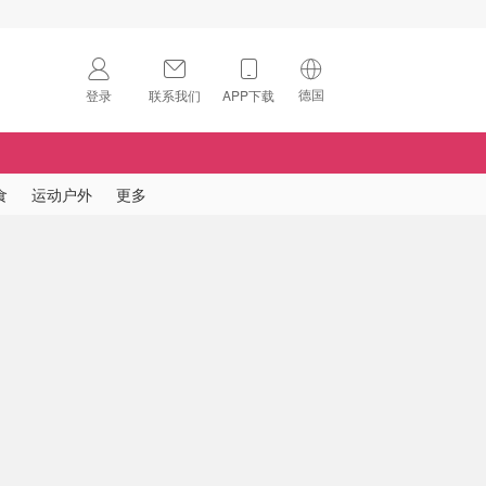
德国
登录
联系我们
APP下载
🇺🇸
美国
🇨🇳
中国
食
运动户外
更多
🇨🇦
加拿大
扫码下载 App
🇬🇧
英国
Download on the
App Store
🇩🇪
德国
Download the
Android App
🇫🇷
法国
🇮🇹
意大利
🇦🇺
澳洲