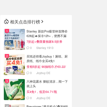
🇳🇿
新西兰
相关点击排行榜
Stanley 新款Pro吸管杯首降价
€28起🔥保冷12h+，便携不漏
水
7折起+叠限量独家8.5折券
0
Stanley 1913
买纸还得看Joybuy！厕纸、厨
房纸、纸巾全买4免1
变相5折起 90抽纸巾才€0.22/
包
0
Joybuy DE
六神花露水 驱蚊清凉，闻一下
就上头
买4免1，低至€4.71/瓶
0
Joybuy DE
Breuninger "最后机会"叠加8折