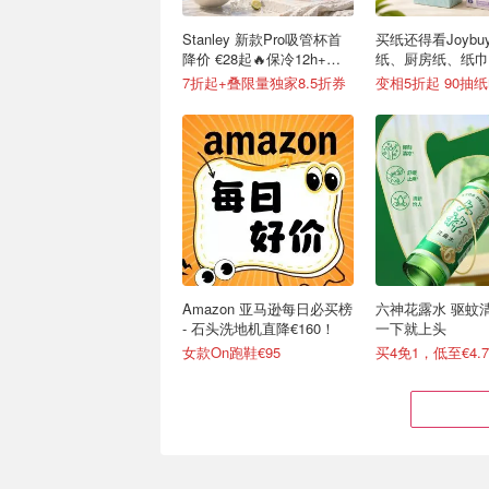
Stanley 新款Pro吸管杯首
买纸还得看Joybu
降价 €28起🔥保冷12h+，
纸、厨房纸、纸巾
便携不漏水
7折起+叠限量独家8.5折券
Amazon 亚马逊每日必买榜
六神花露水 驱蚊
- 石头洗地机直降€160！
一下就上头
女款On跑鞋€95
买4免1，低至€4.7