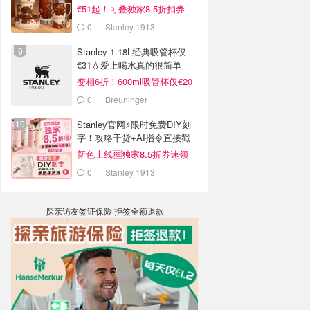
€51起！可叠独家8.5折扣券
0
Stanley 1913
Stanley 1.18L经典吸管杯仅
€31💧爱上喝水真的很简单
变相6折！600ml吸管杯仅€20
0
Breuninger
Stanley官网⚡️限时免费DIY刻
字！攻略干货+AI指令直接戳
新色上线🆓独家8.5折劵速领
0
Stanley 1913
探亲访友签证保险 拒签全额退款