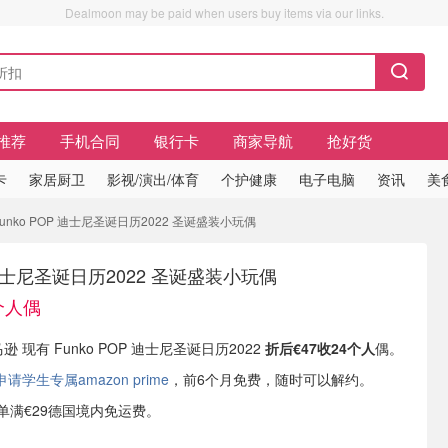
Dealmoon may be paid when users buy items via our links.
推荐
手机合同
银行卡
商家导航
抢好货
卡
家居厨卫
影视/演出/体育
个护健康
电子电脑
资讯
美
Funko POP 迪士尼圣诞日历2022 圣诞盛装小玩偶
P 迪士尼圣诞日历2022 圣诞盛装小玩偶
个人偶
逊 现有 Funko POP 迪士尼圣诞日历2022
折后€47收24个人
偶。
学生专属amazon prime
，前6个月免费，随时可以解约。
或订单满€29德国境内免运费。