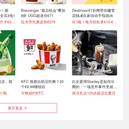
y！厕
Breuninger "最后机会"叠加
Dealmoon打折网带你赚零
全买4免1
8折 UGG超迷你€71
花钱💰在家动动手指就ok
变相5折起 90抽纸巾才€0.22/包
拉夫劳伦麂皮包€279
0门槛！每月轻松拿€10-€100
清凉，闻
KFC 辣翅自助没吃爽？20
白女爱用Stanley是如何出
个€9.99继续炫
圈的：一场意外事件变成顶
级营销案例
1/瓶
今晚就约KFC
保冷长达12h🧊超适合夏日
展开更多