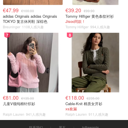
€47.99
€39.20
€100.00
€99.90
adidas Originals adidas Originals
Tommy Hilfiger 黄色条纹衬衫
TOKYO 复古休闲鞋 深棕色
Jisoo同款！
Breuninger
1108人感兴趣
Tommy Hilfiger
994人感兴趣
7
8
€81.00
€118.00
€135.00
€235.00
儿童V领纯棉针织衫
Cable-Knit 棉质女开衫
xs捡漏
Ralph Lauren
941人感兴趣
Ralph Lauren
911人感兴趣
联系我们
黑五
InRewards