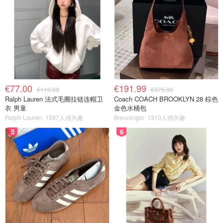
€77.00
€191.99
€110.00
€375.00
Ralph Lauren 法式毛圈拉链连帽卫
Coach COACH BROOKLYN 28 棕色
衣 男童
金色水桶包
Ralph Lauren
1597人感兴趣
Breuninger
1310人感兴趣
5
6