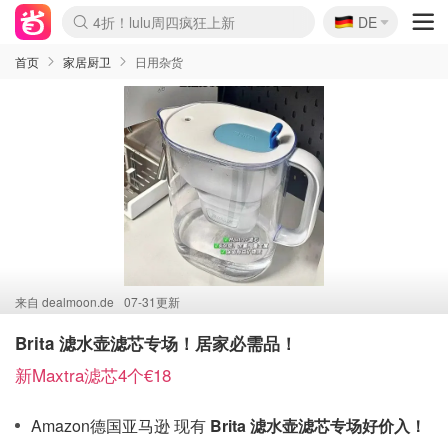
🇩🇪
4折！lulu周四疯狂上新
DE
Boticinal 夏促开抢！
还没结束！&OtherStories大促
Joybuy变相75折 随时失效
速领！Stanley独家85折
疑似霸哥！Camper额外叠85折
Zalando 奥莱闪促！每日更新
Moncler反季囤！5折起+叠9折
Coach Brooklyn仅€192
首页
家居厨卫
日用杂货
来自
dealmoon.de
07-31更新
Brita 滤水壶滤芯专场！居家必需品！
新Maxtra滤芯4个€18
Amazon德国亚马逊 现有
Brita 滤水壶滤芯专场好价入！