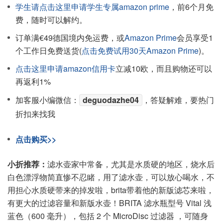
学生请点击这里申请学生专属amazon prime
，前6个月免
费，随时可以解约。
订单满€49德国境内免运费，或
Amazon Prime
会员享受1
个工作日免费送货(
点击免费试用30天Amazon Prime
)。
点击这里申请amazon信用卡
立减10欧，而且购物还可以
再返利1%
加客服小编微信：
deguodazhe04
，答疑解难，要热门
折扣来找我
点击购买>>
小折推荐：
滤水壶家中常备，尤其是水质硬的地区，烧水后
白色漂浮物简直惨不忍睹，用了滤水壶，可以放心喝水，不
用担心水质硬带来的掉发啦，brita带着他的新版滤芯来啦，
有更大的过滤容量和新版水壶！BRITA 滤水瓶型号 Vital 浅
蓝色（600 毫升），包括 2 个 MicroDisc 过滤器 ，可随身