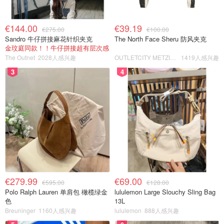
€144.00
€39.19
€275.00
€100.00
Sandro 牛仔拼接麻花针织夹克
The North Face Sheru 防风夹克
金玟庭同款！！牛仔拼接超有层次感
The Outnet
2028人感兴趣
OUTLETCITY METZINGEN
1419人感兴趣
3
4
€279.99
€69.00
€595.00
€128.00
Polo Ralph Lauren 单肩包 橄榄绿金
lululemon Large Slouchy Sling Bag
色
13L
Breuninger
1160人感兴趣
lululemon
888人感兴趣