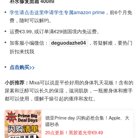
补水修复面霜 400ml
学生请点击这里申请学生专属amazon prime
，前6个月免
费，随时可以解约。
运费€3.99, 或订单满€29德国境内免运费。
加客服小编微信：
deguodazhe04
，答疑解难，要热门
折扣来找我
点击购买>>
小折推荐：
Mixa可以说是平价好用的身体乳天花板！含有的
尿素和泛醇可以长久的保湿，滋润肌肤，一瓶擦身体和擦手
都可以使用，缓解干燥引起的瘙痒和发红。
德亚Prime day 闪购必抢合集！Apple、大
疆秒杀
20点更新！黑胶遮光帘€9.49