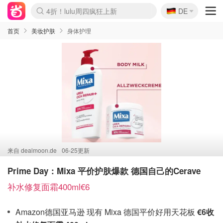
🇩🇪
4折！lulu周四疯狂上新
DE
Boticinal 夏促开抢！
还没结束！&OtherStories大促
Joybuy变相75折 随时失效
速领！Stanley独家85折
疑似霸哥！Camper额外叠85折
Zalando 奥莱闪促！每日更新
Moncler反季囤！5折起+叠9折
Coach Brooklyn仅€192
首页
美妆护肤
身体护理
来自
dealmoon.de
06-25更新
Prime Day：Mixa 平价护肤爆款 德国自己的Cerave
补水修复面霜400ml€6
Amazon德国亚马逊 现有 Mixa 德国平价好用天花板
€6收