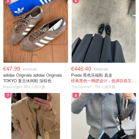
5
6
€47.99
€446.40
€100.00
€930.00
adidas Originals adidas Originals
Prada 黑色乐福鞋 真皮
TOKYO 复古休闲鞋 深棕色
经典黑色一脚蹬设计，低调百搭又高级
Breuninger
884人感兴趣
TheDoubleF
795人感兴趣
7
8