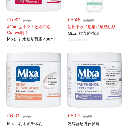
€5.82
€9.46
€7.99
€13.99
400ml这个价！效果不输
适用于易长痤疮和敏感肌肤
Cerave啊！
Mixa
抗杂质精华
Mixa
补水修复面霜 400ml
@dealmoon.de
@dealmoon.de
€6.01
€6.01
€7.99
€7.99
Mixa
乳木果身体乳
泛醇舒适身体护理