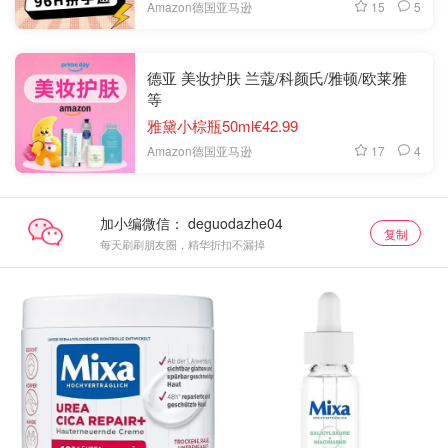
15
5
Amazon德国亚马逊
德亚 美妆护肤 兰蔻/科颜氏/雅顿/欧莱雅
等
雅黛小棕瓶50ml€42.99
17
4
Amazon德国亚马逊
加小编微信：
复制
每天刷刷朋友圈，精华折扣不漏掉