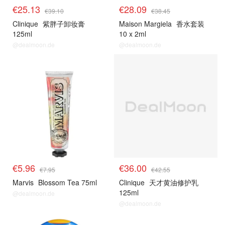
€25.13
€28.09
€39.10
€38.45
Clinique
紫胖子卸妆膏
Maison Margiela
香水套装
125ml
10 x 2ml
@dealmoon.de
@dealmoon.de
€5.96
€36.00
€7.95
€42.55
Marvis
Blossom Tea 75ml
Clinique
天才黄油修护乳
125ml
@dealmoon.de
@dealmoon.de