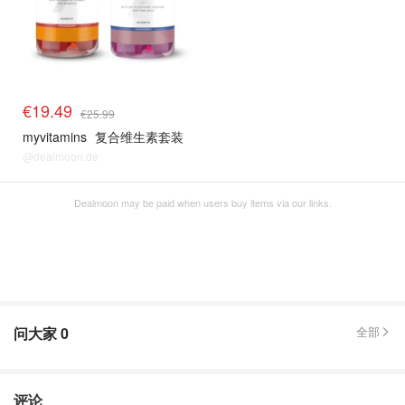
€19.49
€25.99
myvitamins
复合维生素套装
@dealmoon.de
Dealmoon may be paid when users buy items via our links.
问大家
0
全部
评论