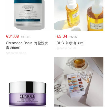
€31.09
€9.34
€42.00
€5.95
Christophe Robin
海盐洗发
DHC
卸妆油 30ml
膏 250ml
@dealmoon.de
@dealmoon.de