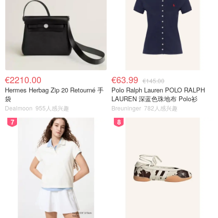
€2210.00
€63.99
€145.00
Hermes Herbag Zip 20 Retourné 手
Polo Ralph Lauren POLO RALPH
袋
LAUREN 深蓝色珠地布 Polo衫
Dealmoon
955人感兴趣
Breuninger
782人感兴趣
7
8