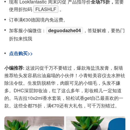
现有 Lookfantastic 周末闪促 产品指导价
全场75折，
需要
使用折扣码
FLASHLF
。
订单满€30德国境内免运费。
加客服小编微信：
deguodazhe04
，答疑解难，要热门
折扣来找我
点击购买>>
小编推荐:
这波闪促千万不要错过，爆款海盐洗发膏，裂墙
推荐给头发容易出油扁塌的小伙伴！小青蛙美容仪去水肿祛
除法令纹。生发防脱精华，肉眼可见的小细毛，头发不嫌
多。DHC深层卸妆油，红了这么多年，彩妆精儿一定知道
的。马吉拉10x2ml香水套装，轻松试香get自己最喜欢的一
款。这些全都75折，满€70还有大礼包，可千万别错过。