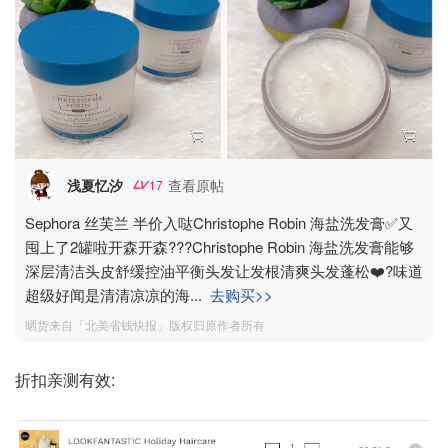
浅夏忆汐
查看原帖
17
Sephora 丝芙兰 半价入哒Christophe Robin 海盐洗发膏✅又
囤上了2罐啦开森开森???Christophe Robin 海盐洗发膏能够
深层清洁头皮舒缓控油平衡头发让发根清爽头发蓬松❤️‍?味道
超级好闻是清清凉凉的海
...
去购买>>
晒货来自「北美省钱快报」版权归原作者所有
折扣亲测有效: