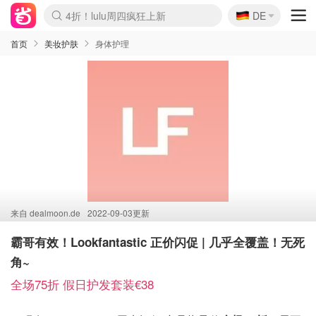
🇩🇪
4折！lulu周四疯狂上新
DE
Boticinal 夏促开抢！
还没结束！&OtherStories大促
Joybuy变相75折 随时失效
速领！Stanley独家85折
疑似霸哥！Camper额外叠85折
Zalando 奥莱闪促！每日更新
Moncler反季囤！5折起+叠9折
Coach Brooklyn仅€192
首页
美妆护肤
身体护理
来自
dealmoon.de
2022-09-03更新
霸哥有效！Lookfantastic 正价闪促 | 几乎全覆盖！无死
角~
全场75折 假日护发套装€38