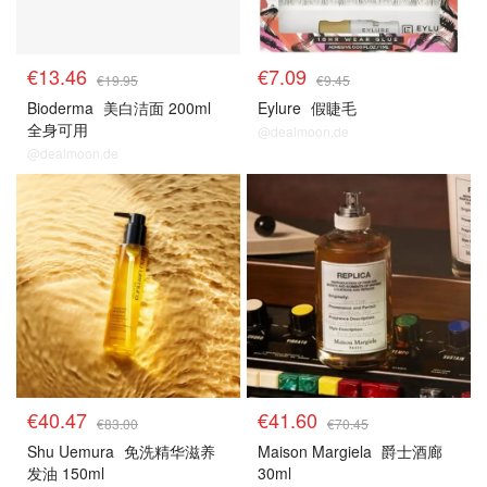
€13.46
€7.09
€19.95
€9.45
Bioderma
美白洁面 200ml
Eylure
假睫毛
全身可用
@dealmoon.de
@dealmoon.de
€40.47
€41.60
€83.00
€70.45
Shu Uemura
免洗精华滋养
Maison Margiela
爵士酒廊
发油 150ml
30ml