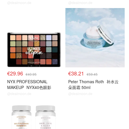
@dealmoon.de
@dealmoon.de
€29.96
€38.21
€40.95
€59.45
NYX PROFESSIONAL
Peter Thomas Roth
补水云
MAKEUP
NYX40色眼影
朵面霜 50ml
@dealmoon.de
@dealmoon.de