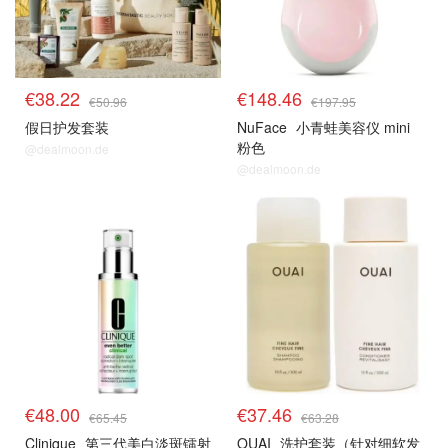
€38.22
€148.46
€50.96
€197.95
假日护发套装
NuFace
小青蛙美容仪 mini
粉色
@dealmoon.de
@dealmoon.de
€48.00
€37.46
€65.45
€63.28
Clinique
第三代美白淡斑镭射
OUAI
洗护套装（针对细软发