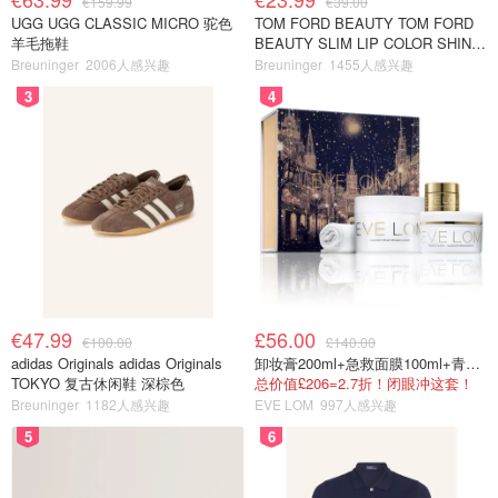
€159.99
€39.00
UGG UGG CLASSIC MICRO 驼色
TOM FORD BEAUTY TOM FORD
羊毛拖鞋
BEAUTY SLIM LIP COLOR SHINE
口红 open back色
Breuninger
2006人感兴趣
Breuninger
1455人感兴趣
3
4
€47.99
£56.00
€100.00
£140.00
adidas Originals adidas Originals
卸妆膏200ml+急救面膜100ml+青春面霜15ml
TOKYO 复古休闲鞋 深棕色
总价值£206=2.7折！闭眼冲这套！
Breuninger
1182人感兴趣
EVE LOM
997人感兴趣
5
6