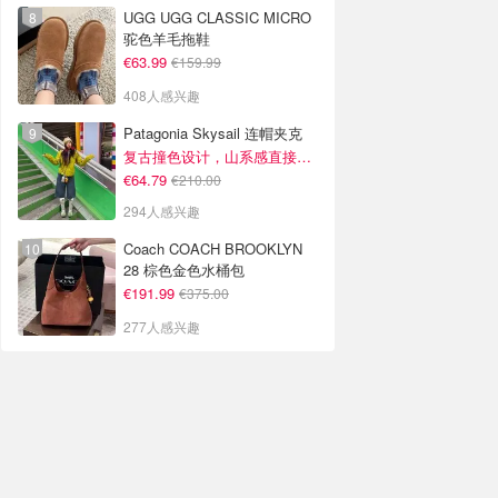
UGG UGG CLASSIC MICRO
驼色羊毛拖鞋
€63.99
€159.99
408人感兴趣
Patagonia Skysail 连帽夹克
复古撞色设计，山系感直接拉满
€64.79
€210.00
294人感兴趣
Coach COACH BROOKLYN
28 棕色金色水桶包
€191.99
€375.00
277人感兴趣