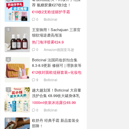
荐 氨糖胶囊€27收3盒！
€10收2支欧缇丽护手霜
0
Boticinal
王室御用！Sachajuan 三茶官
细软塌逆袭高颅顶
热门海洋喷雾€24.9
0
Amazon德国亚马逊
Boticinal 法国药妆折扣合集
8.3-8.9更新 修丽可 | 理肤泉等
€12收封面欧缇丽套装+化妆包
9
Boticinal
越大越划算！Boticinal 大容量
洗护合集 €8.99收大罐身体乳
1000ml依泉沐浴露仅€6.99
0
Boticinal
欧舒丹 经典手霜 新品套装全
部降！