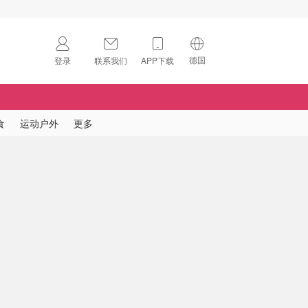
德国
登录
联系我们
APP下载
🇺🇸
美国
🇨🇳
中国
食
运动户外
更多
🇨🇦
加拿大
扫码下载 App
🇬🇧
英国
Download on the
App Store
🇩🇪
德国
Download the
Android App
🇫🇷
法国
🇮🇹
意大利
🇦🇺
澳洲