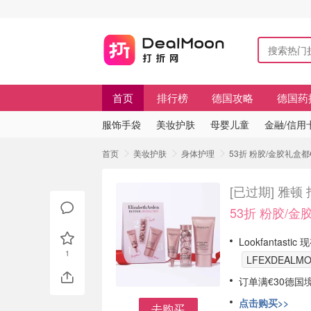
首页
排行榜
德国攻略
德国药
服饰手袋
美妆护肤
母婴儿童
金融/信用
首页
美妆护肤
身体护理
53折 粉胶/金胶礼盒都
[已过期]
雅顿
53折 粉胶/金
Lookfantast
1
LFEXDEALM
订单满€30德国
点击购买>>
去购买