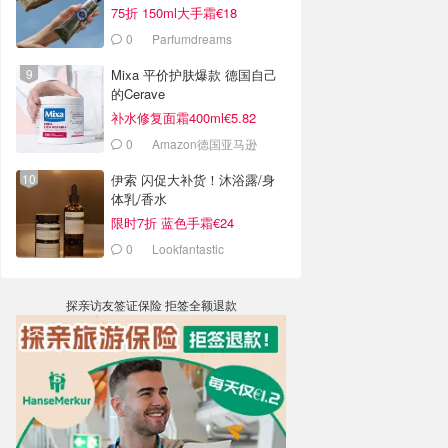
75折 150ml大手霜€18
0
Parfumdreams
Mixa 平价护肤爆款 德国自己
的Cerave
补水修复面霜400ml€5.82
0
Amazon德国亚马逊
伊索 闪促大补货！沐浴露/身
体乳/香水
限时7折 蓝色手霜€24
0
Lookfantastic
探亲访友签证保险 拒签全额退款