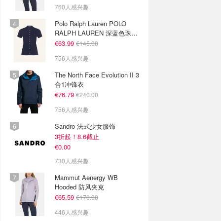
760人感兴趣
Polo Ralph Lauren POLO
RALPH LAUREN 深蓝色珠地
布 Polo衫
€63.99
€145.00
756人感兴趣
The North Face Evolution II 3
合1冲锋衣
€76.79
€240.00
756人感兴趣
Sandro 法式少女服饰
3折起！8.6截止
€0.00
730人感兴趣
Mammut Aenergy WB
Hooded 防风夹克
€65.59
€170.00
446人感兴趣