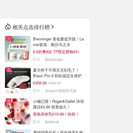
🇳🇿
新西兰
相关点击排行榜
Breuninger 美妆夏促升级！La
mer套装、帕尔马之水
5.5折叠8折 TF限定唇釉€31
0
Breuninger
夏天终于不用天天刮毛了！
Braun Pro 5 轻松搞定全身护
理
€359.99
€646.99
0
Amazon德国亚马逊
小编已囤！Roger&Gallet 沐浴
露仅€3.99 留香超久！
香氛身体乳€10.99！快抢！
0
Boticinal
暑假回国必买！药妆伴手礼推