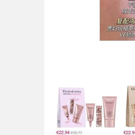
€22.94
€22.
€32.77