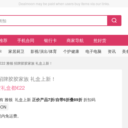
Dealmoon may be paid when users buy items via our links.
推荐
手机合同
银行卡
商家导航
抢好货
卡
家居厨卫
影视/演出/体育
个护健康
电子电脑
资讯
美
€22 雅顿 招牌胶胶家族 礼盒上新！
 招牌胶胶家族 礼盒上新！
胶礼盒都€22
ic 现有 雅顿 礼盒上新
正价产品7折/自带6折叠89折
折扣码
OON
境内免运费。