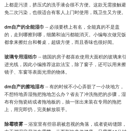
上都是污渍，挤压式的洗手液会很不方便。这款无需接触避
免二次污染，也很适合有客人上门时使用，既卫生又方便。
dm自产的全能湿巾
-- 必须要榜上有名，全能真的不是盖
的，走到哪擦到哪，细菌和油污都能消灭。小编每次做完饭
都拿来擦灶台和餐桌，超级方便，而且香味也很好闻。
玻璃专用湿纸巾
-- 德国的房子都喜欢使用大面积的玻璃来引
进光线，因此小编推荐这款法宝，除了窗子，还可以用来擦
镜子、车窗等表面光滑的物体。
dm自产的擦地湿布
-- 有的时候不小心弄脏了一小块地方，
不想特地弄湿拖把拖地怎么办？省去了冲洗拖把的步骤，湿
布有分拖瓷砖或者拖地板的，抽一张出来装在专用的拖把
上，用完即扔，完美解放双手。
除霉喷雾
-- 浴室里有些容易被忽视的角落，或者瓷砖缝隙，