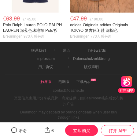
€63.99
€47.99
€145.00
€100.00
Polo Ralph Lauren POLO RALPH
adidas Originals adidas Originals
LAUREN 深蓝色珠地布 Polo衫
TOKYO 复古休闲鞋 深棕色
Breuninger
973人感兴趣
Breuninger
773人感兴趣
联系我们
黑五
InRewards
Impressum
Datenschutzerklärung
用户协议
版权声明
触屏版
电脑版
下载App
contact@dazhe.de
打开 APP
页面信息由用户分享或品牌、商家提供，由Dealmoon核实后发布折
扣广告
Dealmoon may get paid by brands or deals when user buy
through links
立即购买
评论
6
打开 APP