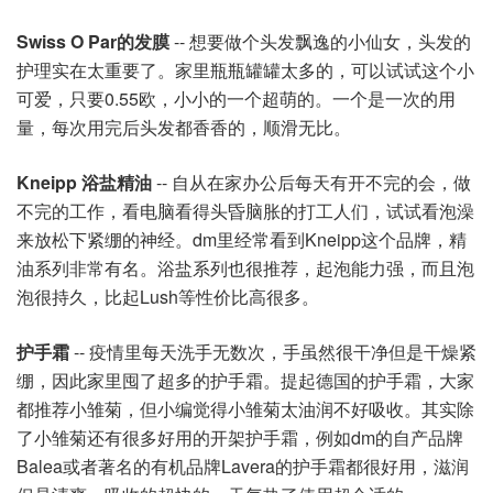
Swiss O Par的发膜
-- 想要做个头发飘逸的小仙女，头发的
护理实在太重要了。家里瓶瓶罐罐太多的，可以试试这个小
可爱，只要0.55欧，小小的一个超萌的。一个是一次的用
量，每次用完后头发都香香的，顺滑无比。
Kneipp 浴盐精油
-- 自从在家办公后每天有开不完的会，做
不完的工作，看电脑看得头昏脑胀的打工人们，试试看泡澡
来放松下紧绷的神经。dm里经常看到Kneipp这个品牌，精
油系列非常有名。浴盐系列也很推荐，起泡能力强，而且泡
泡很持久，比起Lush等性价比高很多。
护手霜
-- 疫情里每天洗手无数次，手虽然很干净但是干燥紧
绷，因此家里囤了超多的护手霜。提起德国的护手霜，大家
都推荐小雏菊，但小编觉得小雏菊太油润不好吸收。其实除
了小雏菊还有很多好用的开架护手霜，例如dm的自产品牌
Balea或者著名的有机品牌Lavera的护手霜都很好用，滋润