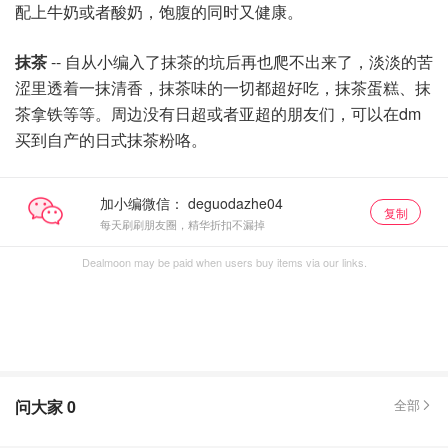
配上牛奶或者酸奶，饱腹的同时又健康。
抹茶
-- 自从小编入了抹茶的坑后再也爬不出来了，淡淡的苦
涩里透着一抹清香，抹茶味的一切都超好吃，抹茶蛋糕、抹
茶拿铁等等。周边没有日超或者亚超的朋友们，可以在dm
买到自产的日式抹茶粉咯。
加小编微信：
复制
每天刷刷朋友圈，精华折扣不漏掉
Dealmoon may be paid when users buy items via our links.
问大家
0
全部