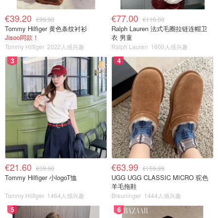
€39.20
€77.00
€99.90
€110.00
Tommy Hilfiger 黄色条纹衬衫
Ralph Lauren 法式毛圈拉链连帽卫
Jisoo同款！
衣 男童
Tommy Hilfiger
2022人感兴趣
Ralph Lauren
1600人感兴趣
3
4
€21.60
€63.99
€39.90
€159.99
Tommy Hilfiger 小logoT恤
UGG UGG CLASSIC MICRO 驼色
羊毛拖鞋
Tommy Hilfiger
1464人感兴趣
Breuninger
1444人感兴趣
5
6