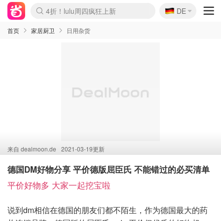
🇩🇪
4折！lulu周四疯狂上新
DE
Boticinal 夏促开抢！
还没结束！&OtherStories大促
Joybuy变相75折 随时失效
速领！Stanley独家85折
疑似霸哥！Camper额外叠85折
Zalando 奥莱闪促！每日更新
Moncler反季囤！5折起+叠9折
Coach Brooklyn仅€192
首页
家居厨卫
日用杂货
来自
dealmoon.de
2021-03-19更新
德国DM好物分享 平价德版屈臣氏 不能错过的必买清单
平价好物多 大家一起挖宝啦
说到dm相信在德国的朋友们都不陌生，作为德国最大的药