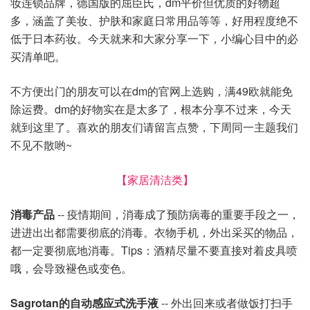
妆连锁品牌，德国版的屈臣氏，dm平价但优质的好物超
多，涵盖了美妆、护肤和家庭日常用品等等，好用程度绝不
低于日本药妆。今天就来和大家分享一下，小编心目中的必
买清单吧。
不方便出门的朋友可以在dm的官网上选购，满49欧就能免
除运费。dm的好物实在是太多了，根本分享不过来，今天
就到这里了。喜欢的朋友们请留言点赞，下周同一主题我们
不见不散哟~
【家居清洁类】
消毒产品
-- 疫情期间，消毒成了预防病毒的重要手段之一，
进进出出都需要彻底的消毒。衣物手机，外出采买的物品，
都一定要彻底地消毒。Tips：酒精尽量不要直接对着皮具喷
哦，会导致褪色或变色。
Sagrotan的自动感应式洗手液
-- 外出回来或者做饭打扫手