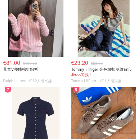
€81.00
€23.20
€135.00
€59.90
儿童V领纯棉针织衫
Tommy Hilfiger 金色纽扣罗纹背心
Jisoo同款！
Ralph Lauren
1062人感兴趣
Tommy Hilfiger
1001人感兴趣
7
8