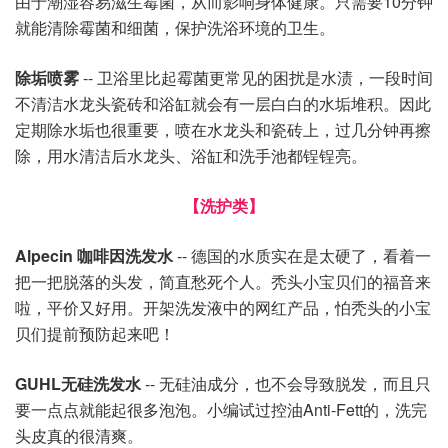
由于潮湿容易滋生霉菌，从而影响身体健康。只需要10分钟
就能清除霉菌和细菌，保护洗浴环境的卫生。
除垢喷雾
-- 卫浴里比起霉菌更常见的困扰是水渍，一段时间
不清洁水龙头瓷砖和浴缸就会有一层白白的水垢堆积。因此
定期除水垢也很重要，喷在水龙头和瓷砖上，过几分钟再擦
除，用水清洁后水龙头、浴缸和洗手池都锃锃亮。
【洗护类】
Alpecin 咖啡因洗发水
-- 德国的水质实在是太硬了，看着一
把一把脱落的头发，简直愁死个人。秃头小宝贝们的福音来
啦，平价又好用。开架洗发液中的网红产品，怕秃头的小宝
贝们提前预防起来吧！
GUHL无硅洗发水
-- 无硅油成分，也不会导致脱发，而且只
要一点点就能起很多泡泡。小编试过控油Anti-Fett的，洗完
头皮真的很清爽。