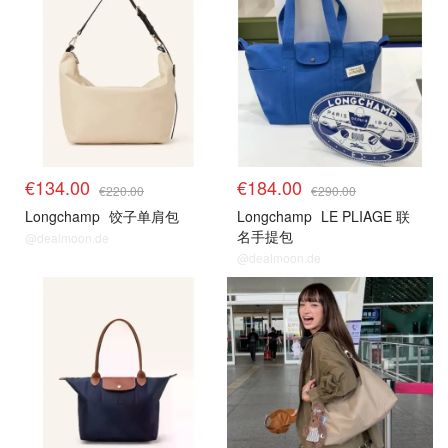
€134.00
€184.00
€220.00
€290.00
Longchamp
饺子单肩包
Longchamp
LE PLIAGE 联
名手提包
@dealmoon.de
@dealmoon.de