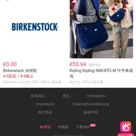
€0.00
€53.94
€89.90
Birkenstock 休闲鞋
Kipling Kipling NAKATO M 中号单肩
4.5折起！8.6截止
包
Zalando Lounge (DE)
663人感兴趣
kipling
649人感兴趣
联系我们
黑五
InRewards
Impressum
Datenschutzerklärung
用户协议
版权声明
触屏版
电脑版
下载App
contact@dazhe.de
打开 APP