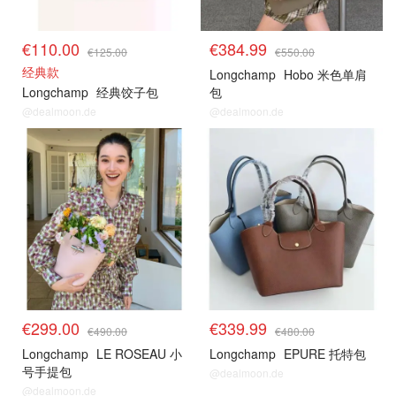
€110.00
€384.99
€125.00
€550.00
经典款
Longchamp
Hobo 米色单肩
Longchamp
经典饺子包
包
@dealmoon.de
@dealmoon.de
€299.00
€339.99
€490.00
€480.00
Longchamp
LE ROSEAU 小
Longchamp
EPURE 托特包
号手提包
@dealmoon.de
@dealmoon.de