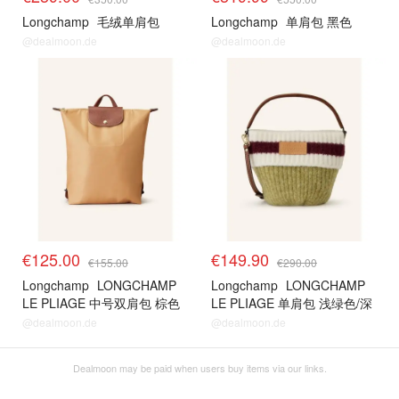
Longchamp
毛绒单肩包
Longchamp
单肩包 黑色
@dealmoon.de
@dealmoon.de
€125.00
€149.90
€155.00
€290.00
Longchamp
LONGCHAMP
Longchamp
LONGCHAMP
LE PLIAGE 中号双肩包 棕色
LE PLIAGE 单肩包 浅绿色/深
红色/白色
@dealmoon.de
@dealmoon.de
Dealmoon may be paid when users buy items via our links.