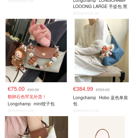
Longchamp
LONGCHAMP
@dealmoon.de
LOOONG LARGE 手提包 黑
色金色
@dealmoon.de
€75.00
€384.99
€90.00
€550.00
鹅卵石色罕见补货！
Longchamp
Hobo 蓝色单肩
Longchamp
mini饺子包
包
@dealmoon.de
@dealmoon.de