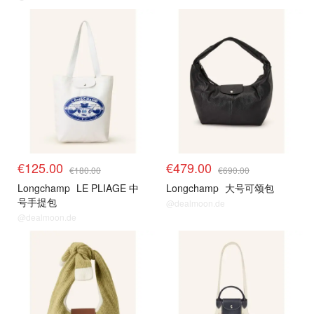
€125.00
€479.00
€180.00
€690.00
Longchamp
LE PLIAGE 中
Longchamp
大号可颂包
号手提包
@dealmoon.de
@dealmoon.de