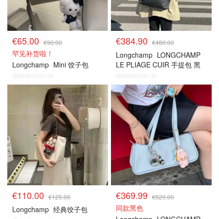
€65.00
€384.90
€90.00
€480.00
罕见补货啦！
Longchamp
LONGCHAMP
Longchamp
Mini 饺子包
LE PLIAGE CUIR 手提包 黑
色
@dealmoon.de
@dealmoon.de
€110.00
€369.99
€125.00
€520.00
同款黑色
Longchamp
经典饺子包