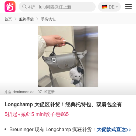
🇩🇪
4折！lulu周四疯狂上新
DE
Boticinal 夏促开抢！
还没结束！&OtherStories大促
Joybuy变相75折 随时失效
速领！Stanley独家85折
疑似霸哥！Camper额外叠85折
Zalando 奥莱闪促！每日更新
Moncler反季囤！5折起+叠9折
Coach Brooklyn仅€192
首页
服饰手袋
手袋钱包
来自
dealmoon.de
07-19更新
Longchamp 大促区补货！经典托特包、双肩包全有
5折起+减€15 mini饺子包€65
Breuninger 现有 Longchamp 疯狂补货！
大促款式直达>>