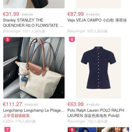
€31.99
€87.99
€49.99
€140.00
Stanley STANLEY THE
Veja VEJA CAMPO 小白鞋 薄荷绿
QUENCHER H2.O FLOWSTATE 保
温杯 1.18L 黑色
Breuninger
1011人感兴趣
Breuninger
925人感兴趣
5
6
€111.27
€63.99
€160.65
€145.00
Longchamp Longchamp Le Pliage 大号手提包
Polo Ralph Lauren POLO RALPH
上学背超级能装
LAUREN 深蓝色珠地布 Polo衫
Cettire
776人感兴趣
Breuninger
702人感兴趣
7
8