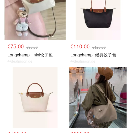
€75.00
€110.00
€90.00
€125.00
Longchamp
mini饺子包
Longchamp
经典饺子包
@dealmoon.de
@dealmoon.de