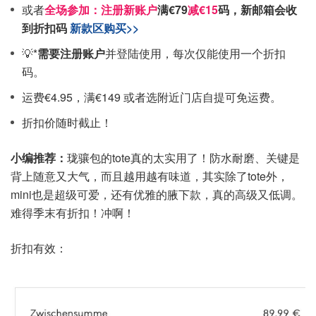
或者
全场参加：注册
新账户
满€79
减€15
码，
新邮箱会收
到折扣码
新款区购买>>
💡*
需要注册账户
并登陆使用，每次仅能使用一个折扣
码。
运费€4.95，满€149 或者选附近门店自提可免运费。
折扣价随时截止！
小编推荐：
珑骧包的tote真的太实用了！防水耐磨、关键是
背上随意又大气，而且越用越有味道，其实除了tote外，
mini也是超级可爱，还有优雅的腋下款，真的高级又低调。
难得季末有折扣！冲啊！
折扣有效：