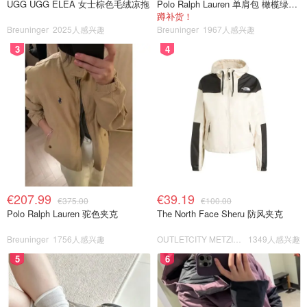
UGG UGG ELEA 女士棕色毛绒凉拖
Polo Ralph Lauren 单肩包 橄榄绿金色
蹲补货！
Breuninger
2025人感兴趣
Breuninger
1967人感兴趣
3
4
€207.99
€39.19
€375.00
€100.00
Polo Ralph Lauren 驼色夹克
The North Face Sheru 防风夹克
Breuninger
1756人感兴趣
OUTLETCITY METZINGEN
1349人感兴趣
5
6