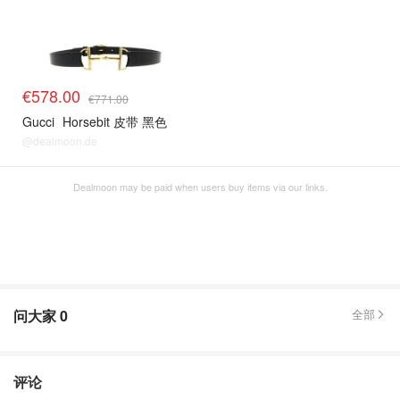
€578.00
€771.00
Gucci
Horsebit 皮带 黑色
@dealmoon.de
Dealmoon may be paid when users buy items via our links.
问大家
0
全部
评论