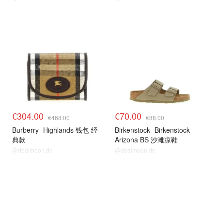
€304.00
€70.00
€468.00
€88.00
Burberry
Highlands 钱包 经
Birkenstock
Birkenstock
典款
Arizona BS 沙滩凉鞋
@dealmoon.de
@dealmoon.de