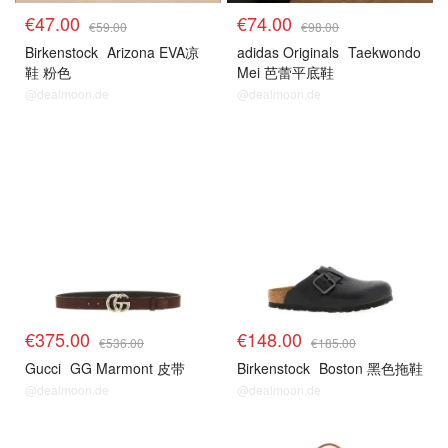
€47.00
€74.00
€59.00
€98.00
Birkenstock
Arizona EVA凉
adidas Originals
Taekwondo
鞋 粉色
Mei 芭蕾平底鞋
@dealmoon.de
@dealmoon.de
€375.00
€148.00
€536.00
€185.00
Gucci
GG Marmont 皮带
Birkenstock
Boston 黑色拖鞋
@dealmoon.de
@dealmoon.de