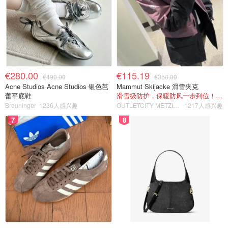
€280.00
€115.19
€490.00
€350.00
Acne Studios Acne Studios 银色芭
Mammut Skijacke 滑雪夹克
蕾平底鞋
滑雪级防护，保暖防风一步到位！仅剩s！
Breuninger
1236人感兴趣
OUTLETCITY METZINGEN
1217人感兴趣
7
8