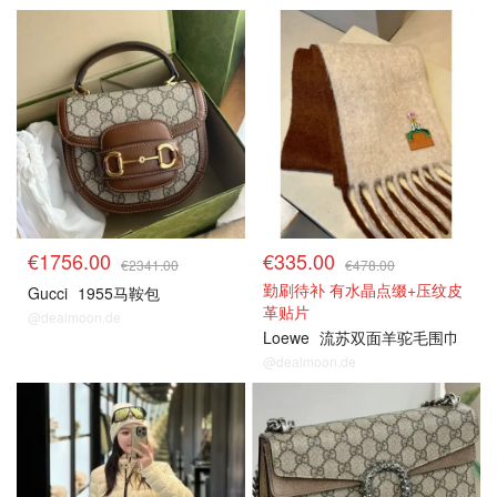
€1756.00
€335.00
€2341.00
€478.00
勤刷待补 有水晶点缀+压纹皮
Gucci
1955马鞍包
革贴片
@dealmoon.de
Loewe
流苏双面羊驼毛围巾
@dealmoon.de