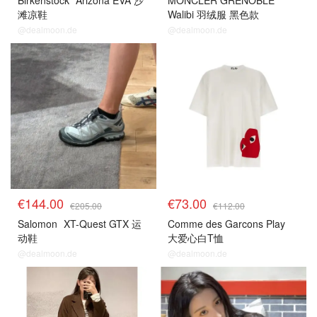
Birkenstock
Arizona EVA 沙
MONCLER GRENOBLE
滩凉鞋
Walibi 羽绒服 黑色款
@dealmoon.de
@dealmoon.de
€144.00
€73.00
€205.00
€112.00
Salomon
XT-Quest GTX 运
Comme des Garcons Play
动鞋
大爱心白T恤
@dealmoon.de
@dealmoon.de