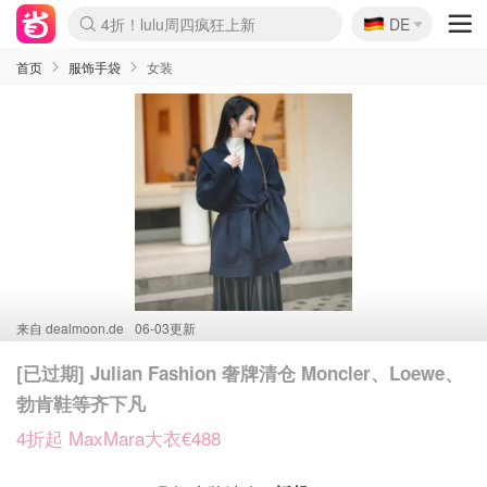
🇩🇪
4折！lulu周四疯狂上新
DE
Boticinal 夏促开抢！
还没结束！&OtherStories大促
Joybuy变相75折 随时失效
速领！Stanley独家85折
疑似霸哥！Camper额外叠85折
Zalando 奥莱闪促！每日更新
Moncler反季囤！5折起+叠9折
Coach Brooklyn仅€192
首页
服饰手袋
女装
来自
dealmoon.de
06-03更新
[已过期] Julian Fashion 奢牌清仓 Moncler、Loewe、
勃肯鞋等齐下凡
4折起 MaxMara大衣€488