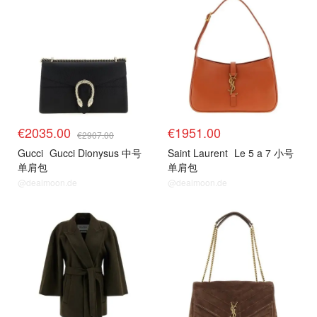
€2035.00
€1951.00
€2907.00
Gucci
Gucci Dionysus 中号
Saint Laurent
Le 5 a 7 小号
单肩包
单肩包
@dealmoon.de
@dealmoon.de