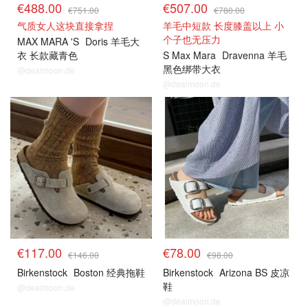
€488.00
€507.00
€751.00
€780.00
气质女人这块直接拿捏
羊毛中短款 长度膝盖以上 小
个子也无压力
MAX MARA 'S
Doris 羊毛大
衣 长款藏青色
S Max Mara
Dravenna 羊毛
黑色绑带大衣
@dealmoon.de
@dealmoon.de
€117.00
€78.00
€146.00
€98.00
Birkenstock
Boston 经典拖鞋
Birkenstock
Arizona BS 皮凉
鞋
@dealmoon.de
@dealmoon.de