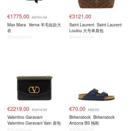
€1775.00
€3121.00
€2731.00
Max Mara
Verna 羊毛短款大
Saint Laurent
Saint Laurent
衣
Loulou 大号单肩包
@dealmoon.de
@dealmoon.de
€2219.00
€70.00
€3414.00
€88.00
Valentino Garavani
Birkenstock
Birkenstock
Valentino Garavani Vain 肩包
Arizona BS 拖鞋
@dealmoon.de
@dealmoon.de