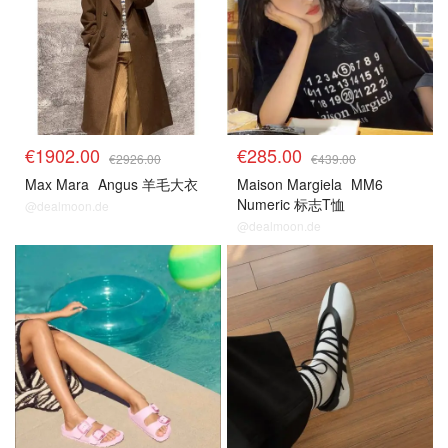
€1902.00
€285.00
€2926.00
€439.00
Max Mara
Angus 羊毛大衣
Maison Margiela
MM6
Numeric 标志T恤
@dealmoon.de
@dealmoon.de