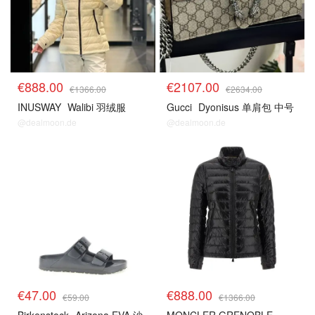
€888.00
€2107.00
€1366.00
€2634.00
INUSWAY
Walibi 羽绒服
Gucci
Dyonisus 单肩包 中号
@dealmoon.de
@dealmoon.de
€47.00
€888.00
€59.00
€1366.00