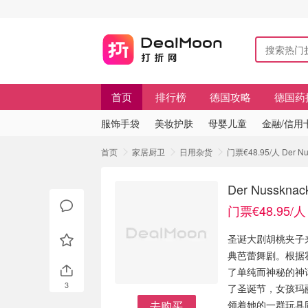
首页
排行榜
德国攻略
德国药
服饰手袋
美妆护肤
母婴儿童
金融/信用
首页
家居厨卫
日用杂货
门票€48.95/人 Der
Der Nuss
门票€48.95/人
圣诞大剧胡桃夹子
典芭蕾舞剧。根据
了单纯而神秘的神
3
了圣诞节，女孩玛
去购买
领着她的一群玩具