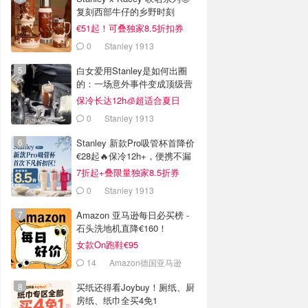
复刻西部牛仔的乡野时刻
€51起！可叠独家8.5折扣券
0
Stanley 1913
白女爱用Stanley是如何出圈
的：一场意外事件变成顶级营
销案例
保冷长达12h🧊超适合夏日
0
Stanley 1913
Stanley 新款Pro吸管杯首降价
€28起🔥保冷12h+，便携不漏
水
7折起+叠限量独家8.5折券
0
Stanley 1913
Amazon 亚马逊每日必买榜 -
石头洗地机直降€160！
女款On跑鞋€95
14
Amazon德国亚马逊
买纸还得看Joybuy！厕纸、厨
房纸、纸巾全买4免1