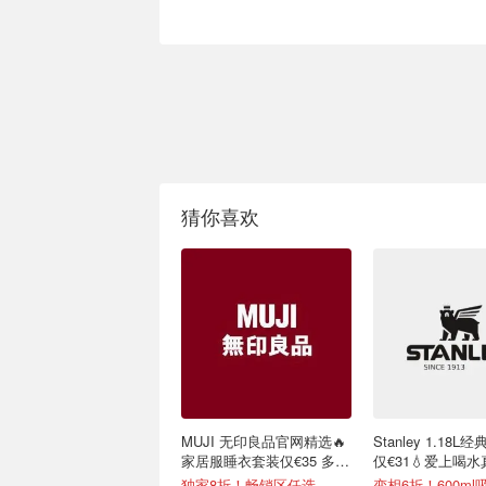
猜你喜欢
MUJI 无印良品官网精选🔥
Stanley 1.18
家居服睡衣套装仅€35 多色
仅€31💧爱上喝
可选
单
独家8折！畅销区任选