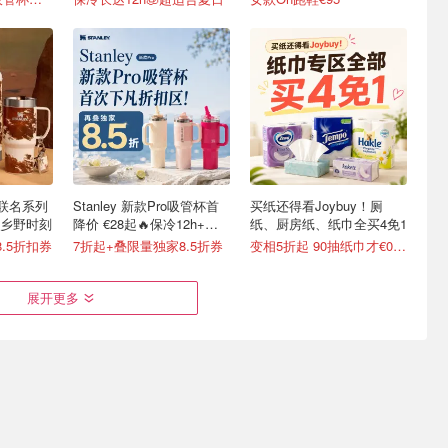
ey 联名系列
Stanley 新款Pro吸管杯首
买纸还得看Joybuy！厕
的乡野时刻
降价 €28起🔥保冷12h+，
纸、厨房纸、纸巾全买4免1
便携不漏水
.5折扣券
7折起+叠限量独家8.5折券
变相5折起 90抽纸巾才€0.22/包
展开更多