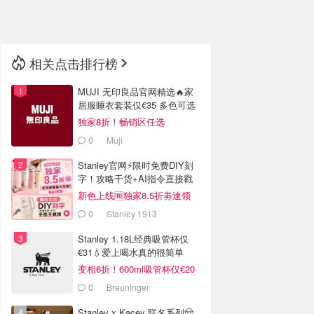
🇳🇿
新西兰
相关点击排行榜
MUJI 无印良品官网精选🔥家
居服睡衣套装仅€35 多色可选
独家8折！畅销区任选
0
Muji
Stanley官网⚡️限时免费DIY刻
字！攻略干货+AI指令直接戳
新色上线🆓独家8.5折劵速领
0
Stanley 1913
Stanley 1.18L经典吸管杯仅
€31💧爱上喝水真的很简单
变相6折！600ml吸管杯仅€20
0
Breuninger
Stanley x Kacey 联名系列🤠