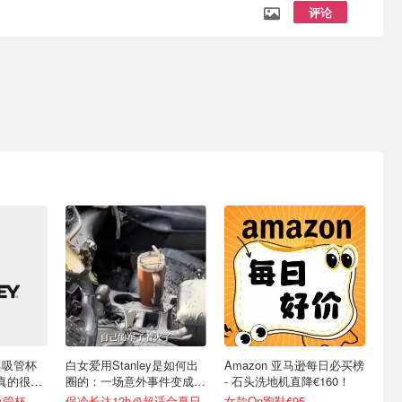
评论
L经典吸管杯
白女爱用Stanley是如何出
Amazon 亚马逊每日必买榜
水真的很简
圈的：一场意外事件变成顶
- 石头洗地机直降€160！
级营销案例
变相6折！600ml吸管杯仅€20
保冷长达12h🧊超适合夏日
女款On跑鞋€95