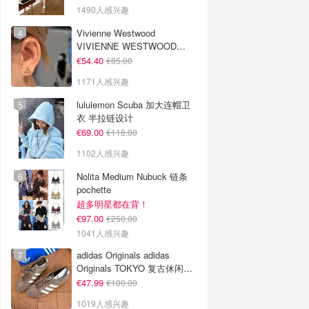
1490人感兴趣
Vivienne Westwood
VIVIENNE WESTWOOD
Nano Solitaire 耳环
€54.40
€85.00
1171人感兴趣
lululemon Scuba 加大连帽卫
衣 半拉链设计
€69.00
€118.00
1102人感兴趣
Nolita Medium Nubuck 链条
pochette
超多明星都在背！
€97.00
€250.00
1041人感兴趣
adidas Originals adidas
Originals TOKYO 复古休闲鞋
深棕色
€47.99
€100.00
1019人感兴趣