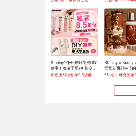
Stanley官网⚡️限时免费DIY
Stanley x Kac
刻字！攻略干货+AI指令直
🤠复刻西部牛仔
接戳
新色上线🆓独家8.5折劵速领
€51起！可叠独家8