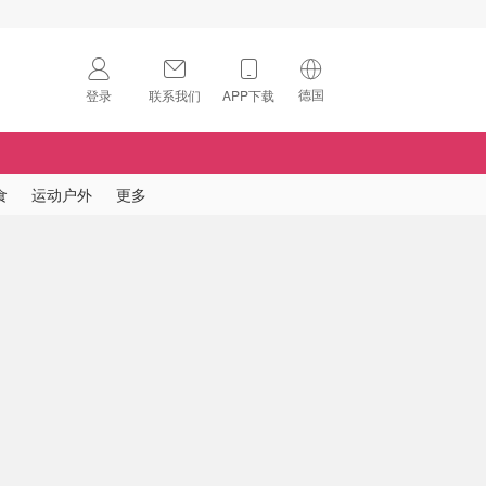
德国
登录
联系我们
APP下载
🇺🇸
美国
🇨🇳
中国
食
运动户外
更多
🇨🇦
加拿大
扫码下载 App
🇬🇧
英国
Download on the
App Store
🇩🇪
德国
Download the
Android App
🇫🇷
法国
🇮🇹
意大利
🇦🇺
澳洲