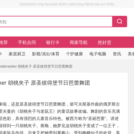
Dealmoon may be paid when users buy items via our links.
推荐
手机合同
银行卡
商家导航
抢好货
卡
家居厨卫
影视/演出/体育
个护健康
电子电脑
资讯
美
 Nussknacker 胡桃夹子 原圣彼得堡节日芭蕾舞团
knacker 胡桃夹子 原圣彼得堡节日芭蕾舞团
来啦，还是原圣彼得堡节日芭蕾舞团，柴可夫斯基作曲的俄罗斯古
霍夫曼的《胡桃夹子与老鼠王》的童话故事改编。舞剧的音乐充满
话色彩，具有强烈的儿童音乐特色。被西方称为“圣诞芭蕾”。讲述
丽得到一只胡桃夹子。夜晚，她梦见这胡桃夹子变成了一位王子，
同老鼠兵作战。后来又把她带到果酱山，受到梅糖仙子的欢迎，享