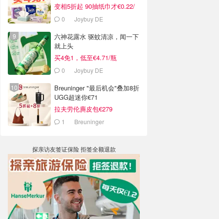
变相5折起 90抽纸巾才€0.22/
包
0
Joybuy DE
六神花露水 驱蚊清凉，闻一下
就上头
买4免1，低至€4.71/瓶
0
Joybuy DE
Breuninger "最后机会"叠加8折
UGG超迷你€71
拉夫劳伦麂皮包€279
1
Breuninger
探亲访友签证保险 拒签全额退款