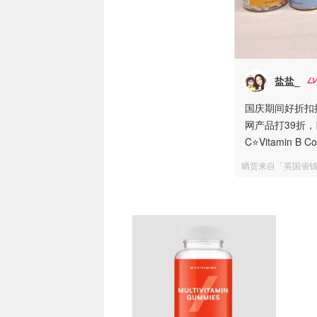
盐盐_
国庆期间好折扣推荐
网产品打39折，
C⭐️Vitamin B
晒货来自「英国省