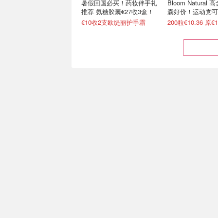
暑假回国必买！药妆伴手礼
Bloom Natural
推荐 氨糖胶囊€27收3盒！
囊好价！运动党可
€10收2支欧缇丽护手霜
200粒€10.36 原€1
法国女人的内调神器！
Doppelherz 辅
Biocyte 美白丸仅€22(天猫
素B！熬夜、考试
¥699)
€23.9收爆款抗糖丸
一个月仅€5 全靠