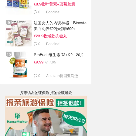
€8.9收叶黄素+蓝莓胶囊
0
Boticinal
法国女人的内调神器！Biocyte
美白丸仅€22(天猫¥699)
€23.9收爆款抗糖丸
0
Boticinal
ProFuel 维生素D3+K2 120片
€9.99
€17.95
0
Amazon德国亚马逊
探亲访友签证保险 拒签全额退款