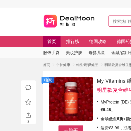
首页
排行榜
德国攻略
德国药
服饰手袋
美妆护肤
母婴儿童
金融/信用
首页
个护健康
维生素/保健品
明星款复合维生素软糖
My Vitami
独家
明星款复合维生
MyProtein 
€5.48
。
全场低至
5折+额
2
运费€3.99，或
去购买