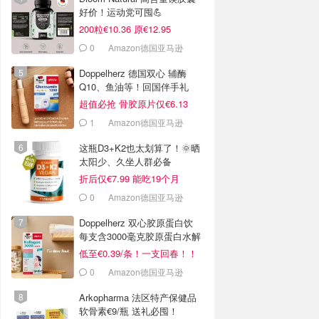
好价！运动党可囤💪
200粒€10.36 原€12.95
0
Amazon德国亚马逊
Doppelherz 德国双心 辅酶
Q10、鱼油等！回国伴手礼
超值必抢 骨胶原片仅€6.13
1
Amazon德国亚马逊
这瓶D3+K2也太划算了！🌞晒
太阳少、久坐人群必备
折后仅€7.99 能吃19个月
0
Amazon德国亚马逊
Doppelherz 双心胶原蛋白饮
每支含3000毫克胶原蛋白水解
物
低至€0.39/条！一支回春！！
0
Amazon德国亚马逊
Arkopharma 法区特产保健品
软骨素€9/瓶 送礼必囤！