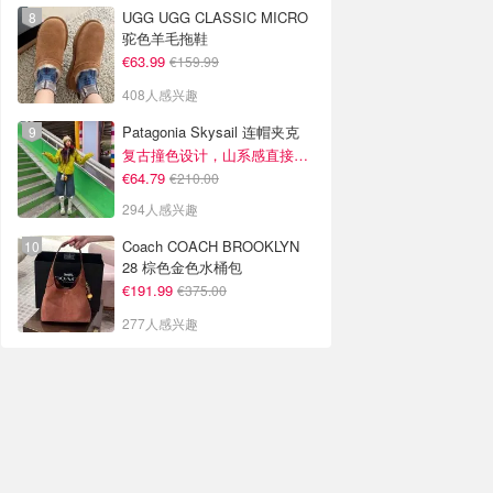
UGG UGG CLASSIC MICRO
驼色羊毛拖鞋
€63.99
€159.99
408人感兴趣
Patagonia Skysail 连帽夹克
复古撞色设计，山系感直接拉满
€64.79
€210.00
294人感兴趣
Coach COACH BROOKLYN
28 棕色金色水桶包
€191.99
€375.00
277人感兴趣