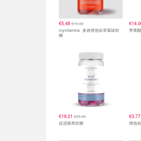
€5.48
€14.
€15.49
myvitamins 多效维他命草莓味软
苹果
糖
€19.21
€3.7
€35.99
促进肠胃软糖
维他命