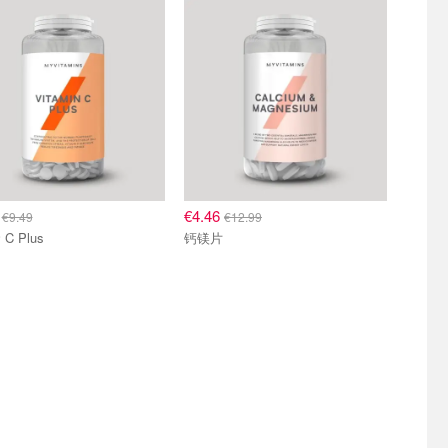
4
€4.46
€9.49
€12.99
C Plus
钙镁片