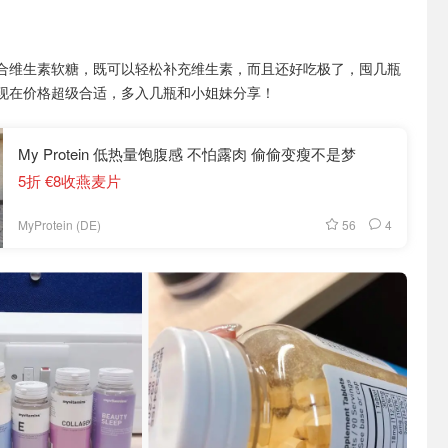
合维生素软糖，既可以轻松补充维生素，而且还好吃极了，囤几瓶
现在价格超级合适，多入几瓶和小姐妹分享！
My Protein 低热量饱腹感 不怕露肉 偷偷变瘦不是梦
5折 €8收燕麦片
56
4
MyProtein (DE)