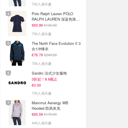
760人感兴趣
Polo Ralph Lauren POLO
RALPH LAUREN 深蓝色珠地
布 Polo衫
€63.99
€145.00
756人感兴趣
The North Face Evolution II 3
合1冲锋衣
€76.79
€240.00
756人感兴趣
Sandro 法式少女服饰
3折起！8.6截止
€0.00
730人感兴趣
Mammut Aenergy WB
Hooded 防风夹克
€65.59
€170.00
446人感兴趣