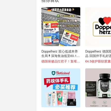
Doppelherz 双心低成本养
Doppelherz 德
生局💊深海鱼油低至€0.19/
品 回国伴手礼好
天
德国保健品扛把子！复维片€4.4收
€4.5收护眼软胶囊