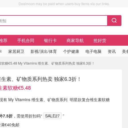
Dealmoon may be paid when users buy items via our links.
推荐
手机合同
银行卡
商家导航
抢好货
卡
家居厨卫
影视/演出/体育
个护健康
电子电脑
资讯
美
€5.48 My Vitamins 维生素、矿物质系列热卖 独家6.3折！
ns 维生素、矿物质系列热卖 独家6.3折！
素软糖€5.48
(DE) 现有 My Vitamins 维生素、矿物质系列 明星款复合维生素软糖
外7.5折
，需使用折扣码“
SALE27
”
者满€40免邮