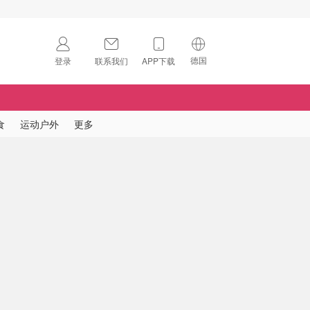
德国
登录
联系我们
APP下载
🇺🇸
美国
🇨🇳
中国
食
运动户外
更多
🇨🇦
加拿大
扫码下载 App
🇬🇧
英国
Download on the
App Store
🇩🇪
德国
Download the
Android App
🇫🇷
法国
🇮🇹
意大利
🇦🇺
澳洲