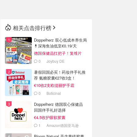
🇳🇿
新西兰
相关点击排行榜
Doppelherz 双心低成本养生局
💊深海鱼油低至€0.19/天
德国保健品扛把子！复维片
€4.4收
0
Joybuy DE
暑假回国必买！药妆伴手礼推
荐 氨糖胶囊€27收3盒！
€10收2支欧缇丽护手霜
0
Boticinal
Doppelherz 德国双心保健品
回国伴手礼好选择
€4.5收护眼软胶囊
1
Amazon德国亚马逊
Bloom Natural 高含量镁胶囊