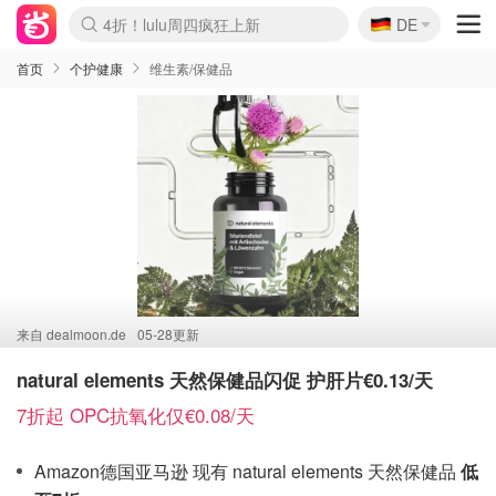
🇩🇪
4折！lulu周四疯狂上新
DE
Boticinal 夏促开抢！
还没结束！&OtherStories大促
Joybuy变相75折 随时失效
速领！Stanley独家85折
疑似霸哥！Camper额外叠85折
Zalando 奥莱闪促！每日更新
Moncler反季囤！5折起+叠9折
Coach Brooklyn仅€192
首页
个护健康
维生素/保健品
来自
dealmoon.de
05-28更新
natural elements 天然保健品闪促 护肝片€0.13/天
7折起 OPC抗氧化仅€0.08/天
Amazon德国亚马逊 现有 natural elements 天然保健品
低