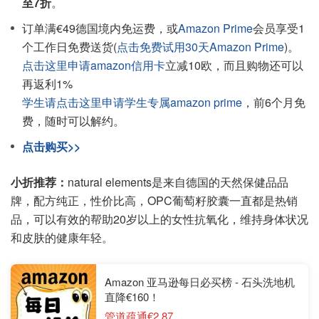
至7折
。
订单满€49德国境内免运费，或
Amazon Prime
会员享受1
个工作日免费送货(
点击免费试用30天Amazon Prime
)。
点击这里申请amazon信用卡
立减10欧，而且购物还可以
再返利1%
学生请点击这里申请学生专属amazon prime
，前6个月免
费，随时可以解约。
点击购买>>
小折推荐：
natural elements是来自德国的天然保健品品
牌，配方纯正，性价比高，OPC葡萄籽胶囊一直都是热销
品，可以有效的帮助20岁以上的女性抗氧化，维持身体状况
和皮肤的健康年轻。
Amazon 亚马逊每日必买榜 - 石头洗地机
直降€160！
管道疏通€2.87