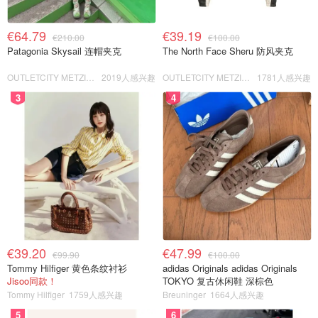
€64.79
€39.19
€210.00
€100.00
Patagonia Skysail 连帽夹克
The North Face Sheru 防风夹克
OUTLETCITY METZINGEN
2019人感兴趣
OUTLETCITY METZINGEN
1781人感兴趣
3
4
€39.20
€47.99
€99.90
€100.00
Tommy Hilfiger 黄色条纹衬衫
adidas Originals adidas Originals
Jisoo同款！
TOKYO 复古休闲鞋 深棕色
Tommy Hilfiger
1759人感兴趣
Breuninger
1664人感兴趣
5
6