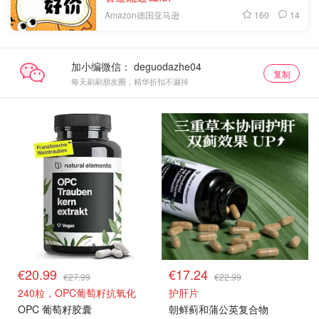
160
14
Amazon德国亚马逊
加小编微信：
复制
每天刷刷朋友圈，精华折扣不漏掉
€20.99
€17.24
€27.99
€22.99
240粒，OPC葡萄籽抗氧化
护肝片
OPC 葡萄籽胶囊
朝鲜蓟和蒲公英复合物