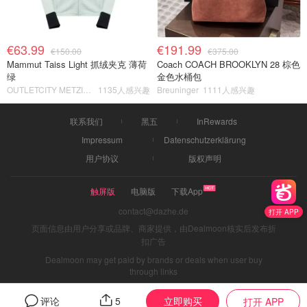
€63.99
€191.99
€150.00
€375.00
Mammut Taiss Light 抓绒夹克 薄荷
Coach COACH BROOKLYN 28 棕色
绿
金色水桶包
OUTLETCITY METZINGEN
1135人感兴趣
Breuninger
1111人感兴趣
联系我们
黑五
InRewards
Impressum
Datenschutzerklärung
用户协议
版权声明
触屏版
电脑版
下载App
contact@dazhe.de
打开 APP
页面信息由用户分享或品牌、商家提供，由Dealmoon核实后发布折
扣广告
Dealmoon may get paid by brands or deals when user buy
through links
立即购买
评论
5
打开 APP