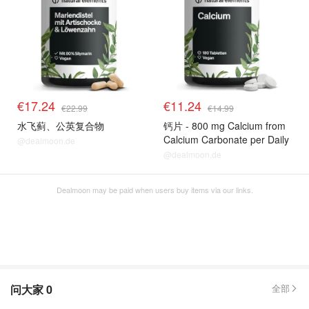
€17.24
€11.24
€22.99
€14.99
水飞蓟、公英复合物
钙片 - 800 mg Calcium from
Calcium Carbonate per Daily
@dealmoon.de
Dose - 180 Tablets for 3
@dealmoon.de
Months - Vegan, High Dose,
No Unwanted Additives -
Dealmoon may be paid when users buy items via our links.
Produced in Germany &
Laboratory Tested
问大家
0
全部