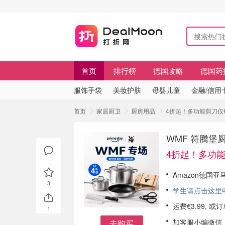
首页
排行榜
德国攻略
德国药
服饰手袋
美妆护肤
母婴儿童
金融/信用
首页
家居厨卫
厨房用品
4折起！多功能剪刀仅€7
WMF 符腾堡
4折起！多功能剪
Amazon德国
3
学生请点击这里申请
运费€3.99, 
1
加客服小编微信
去购买