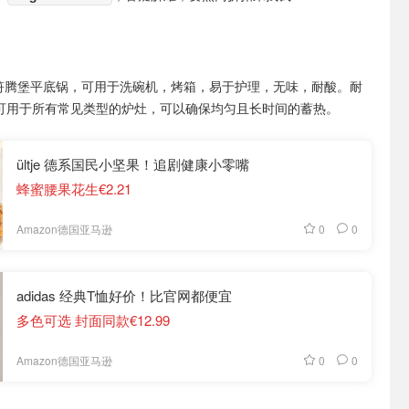
 符腾堡平底锅，可用于洗碗机，烤箱，易于护理，无味，耐酸。耐
C，可用于所有常见类型的炉灶，可以确保均匀且长时间的蓄热。
ültje 德系国民小坚果！追剧健康小零嘴
蜂蜜腰果花生€2.21
0
0
Amazon德国亚马逊
adidas 经典T恤好价！比官网都便宜
多色可选 封面同款€12.99
0
0
Amazon德国亚马逊