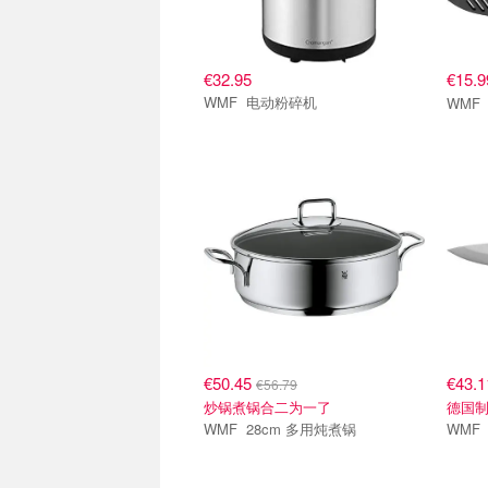
€32.95
€15.
WMF 电动粉碎机
€50.45
€43.
€56.79
炒锅煮锅合二为一了
德国
WMF 28cm 多用炖煮锅