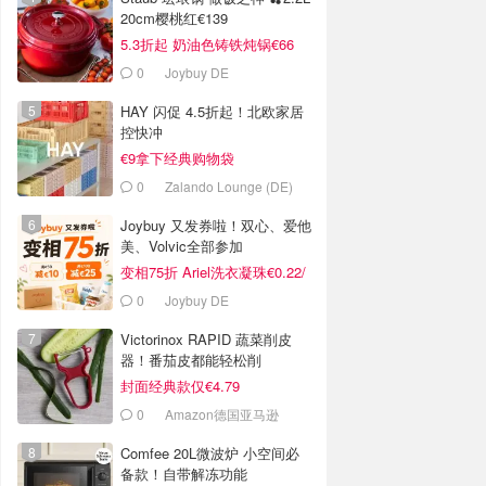
20cm樱桃红€139
5.3折起 奶油色铸铁炖锅€66
0
Joybuy DE
HAY 闪促 4.5折起！北欧家居
控快冲
€9拿下经典购物袋
0
Zalando Lounge (DE)
Joybuy 又发券啦！双心、爱他
美、Volvic全部参加
变相75折 Ariel洗衣凝珠€0.22/
颗
0
Joybuy DE
Victorinox RAPID 蔬菜削皮
器！番茄皮都能轻松削
封面经典款仅€4.79
0
Amazon德国亚马逊
Comfee 20L微波炉 小空间必
备款！自带解冻功能