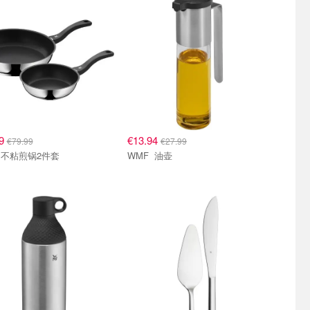
99
€13.94
€79.99
€27.99
WMF 不粘煎锅2件套
WMF 油壶