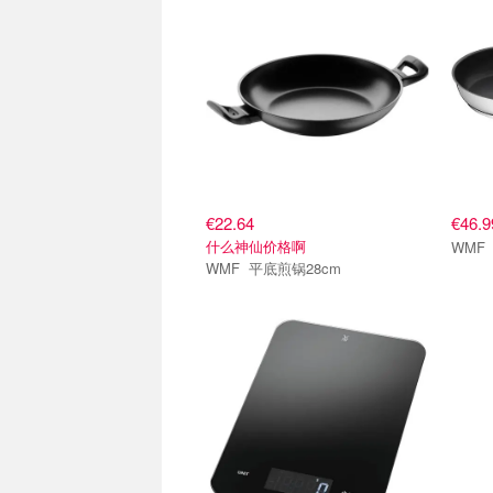
€22.64
€46.
什么神仙价格啊
WMF 平底煎锅28cm