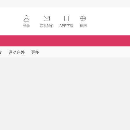
德国
登录
联系我们
APP下载
🇺🇸
美国
🇨🇳
中国
食
运动户外
更多
🇨🇦
加拿大
扫码下载 App
🇬🇧
英国
Download on the
App Store
🇩🇪
德国
Download the
Android App
🇫🇷
法国
🇮🇹
意大利
🇦🇺
澳洲