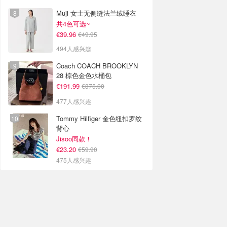
Muji 女士无侧缝法兰绒睡衣
共4色可选~
€39.96
€49.95
494人感兴趣
Coach COACH BROOKLYN
28 棕色金色水桶包
€191.99
€375.00
477人感兴趣
Tommy Hilfiger 金色纽扣罗纹
背心
Jisoo同款！
€23.20
€59.90
475人感兴趣