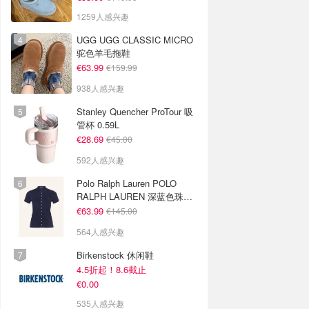
1259人感兴趣
UGG UGG CLASSIC MICRO
驼色羊毛拖鞋
€63.99
€159.99
938人感兴趣
Stanley Quencher ProTour 吸
管杯 0.59L
€28.69
€45.00
592人感兴趣
Polo Ralph Lauren POLO
RALPH LAUREN 深蓝色珠地
布 Polo衫
€63.99
€145.00
564人感兴趣
Birkenstock 休闲鞋
4.5折起！8.6截止
€0.00
535人感兴趣