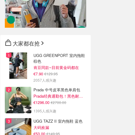
大家都在抢
UGG GREENPORT 室内拖鞋
棕色
肯豆同款~目前黄金码都在
€7.90
€129.95
2057人感兴趣
Prada 中号皮革黑色单肩包
Prada经典通勤包！黑色耐看又百搭
€1296.00
€2700.00
1395人感兴趣
UGG TAZZ II 室内拖鞋 蓝色
大码捡漏
€53.00
€149.95