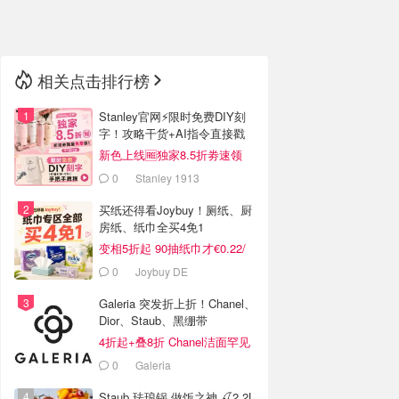
🇳🇿
新西兰
相关点击排行榜
Stanley官网⚡️限时免费DIY刻
字！攻略干货+AI指令直接戳
新色上线🆓独家8.5折劵速领
0
Stanley 1913
买纸还得看Joybuy！厕纸、厨
房纸、纸巾全买4免1
变相5折起 90抽纸巾才€0.22/
包
0
Joybuy DE
Galeria 突发折上折！Chanel、
Dior、Staub、黑绷带
4折起+叠8折 Chanel洁面罕见
€43
0
Galeria
Staub 珐琅锅 做饭之神 🍒2.2L