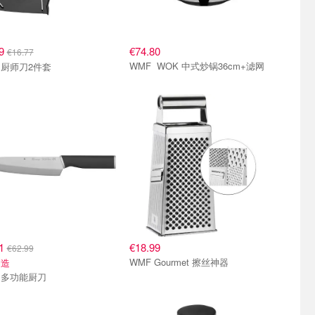
99
€74.80
€16.77
WMF WOK 中式炒锅36cm+滤网
WMF 厨师刀2件套
11
€18.99
€62.99
WMF Gourmet 擦丝神器
制造
WMF 多功能厨刀