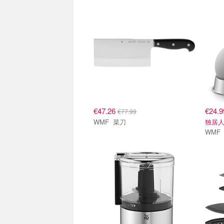
€47.26
€24.
€77.99
WMF 菜刀
独居