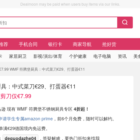
Dealmoon may be paid when users buy items via our links.
推荐
手机合同
银行卡
商家导航
抢好货
卡
家居厨卫
影视/演出/体育
个护健康
电子电脑
资讯
美
.99 WMF 符腾堡厨具：中式菜刀€29、打蛋器€11
厨具：中式菜刀€29、打蛋器€11
刀仅€7.99
亚马逊 现有 WMF 符腾堡不锈钢厨具专区
4折起！
学生专属amazon prime
，前6个月免费，随时可以解约。
或订单满€29德国境内免运费。
：
deguodazhe04
，答疑解难，要热门折扣来找我