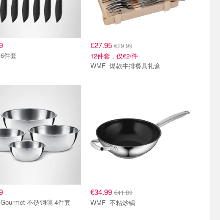
9
€27.95
€29.99
6件套
12件套，仅€2/件
WMF 爆款牛排餐具礼盒
9
€34.99
€41.89
WMF Gourmet 不锈钢碗 4件套
WMF 不粘炒锅