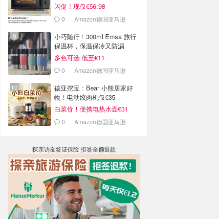
闪促！现仅€56.98
0
Amazon德国亚马逊
小巧随行！300ml Emsa 旅行
保温杯，保温保冷又防漏
多色可选 低至€11
0
Amazon德国亚马逊
德亚挖宝：Bear 小熊居家好
物！电动绞肉机仅€35
白菜价！便携电热水壶€31
0
Amazon德国亚马逊
探亲访友签证保险 拒签全额退款