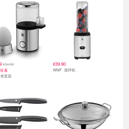
99
€39.90
€34.99
WMF 搅拌机
人狂喜
WMF 煮蛋器