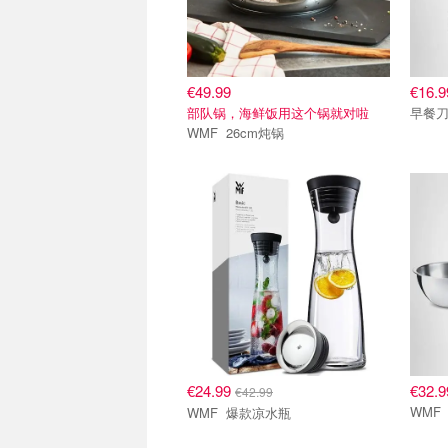
€49.99
€16.9
部队锅，海鲜饭用这个锅就对啦
早餐刀
WMF 26cm炖锅
€24.99
€32.9
€42.99
WMF 爆款凉水瓶