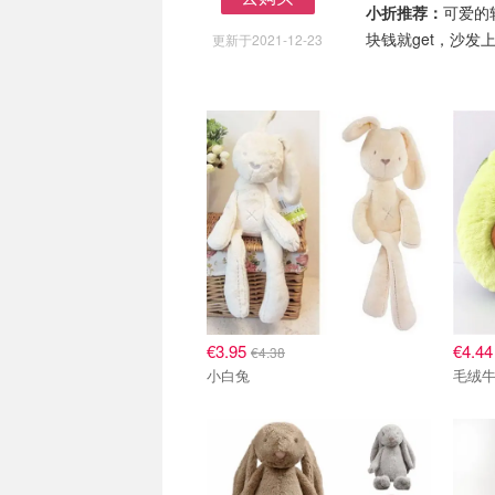
小折推荐：
可爱的
去购买
块钱就get，沙
更新于2021-12-23
€3.95
€4.4
€4.38
小白兔
毛绒