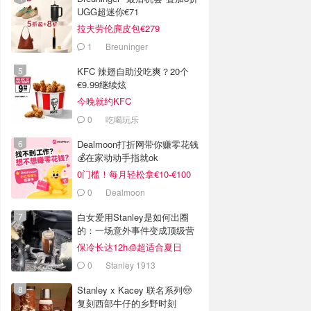
UGG超迷你€71
拉夫劳伦麂皮包€279
1
Breuninger
KFC 辣翅自助没吃爽？20个
€9.99继续炫
今晚就约KFC
0
吃喝玩乐
Dealmoon打折网带你赚零花钱
💰在家动动手指就ok
0门槛！每月轻松拿€10-€100
0
Dealmoon
白女爱用Stanley是如何出圈
的：一场意外事件变成顶级营
销案例
保冷长达12h🧊超适合夏日
0
Stanley 1913
Stanley x Kacey 联名系列🤠
复刻西部牛仔的乡野时刻