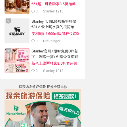
€51起！可叠独家8.5折扣券
0
Stanley 1913
Stanley 1.18L经典吸管杯仅
€31💧爱上喝水真的很简单
变相6折！600ml吸管杯仅€20
0
Breuninger
Stanley官网⚡️限时免费DIY刻
字！攻略干货+AI指令直接戳
新色上线🆓独家8.5折劵速领
0
Stanley 1913
探亲访友签证保险 拒签全额退款