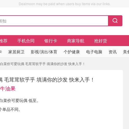
Dealmoon may be paid when users buy items via our links.
推荐
手机合同
银行卡
商家导航
抢好货
卡
家居厨卫
影视/演出/体育
个护健康
电子电脑
资讯
美
果 白菜价可爱玩偶 毛茸茸软乎乎 填满你的沙发 快来入手！
 毛茸茸软乎乎 填满你的沙发 快来入手！
收牛油果
 现有 白菜价可爱玩偶 低至。
个单品不同。