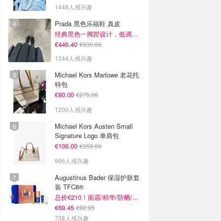
1448人感兴趣
Prada 黑色乐福鞋 真皮
经典黑色一脚蹬设计，低调百搭又高级
€446.40
€930.00
1244人感兴趣
Michael Kors Marlowe 老花托
特包
€80.00
€275.00
1200人感兴趣
Michael Kors Austen Small
Signature Logo 单肩包
€106.00
€350.00
966人感兴趣
Augustinus Bader 保湿护肤套
装 TFC8®
总价€210！面霜/精华/防晒/面膜
€69.45
€92.95
738人感兴趣