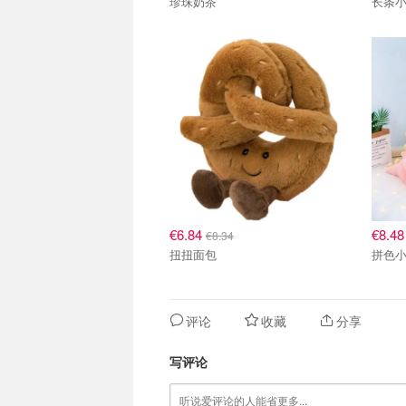
珍珠奶茶
长条
€6.84
€8.4
€8.34
扭扭面包
拼色
评论
收藏
分享
写评论