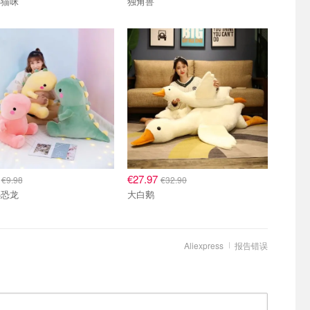
小猫咪
独角兽
8
€27.97
€9.98
€32.90
小恐龙
大白鹅
Aliexpress
报告错误