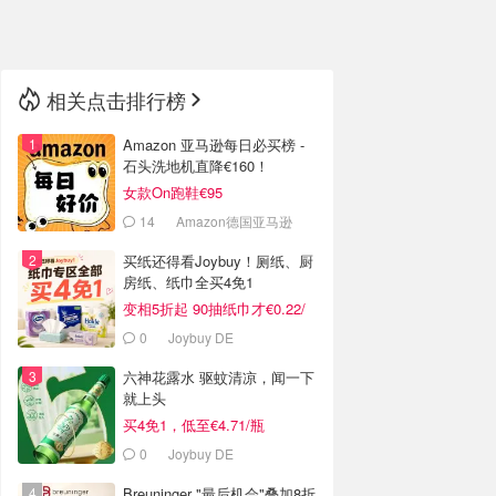
🇳🇿
新西兰
相关点击排行榜
Amazon 亚马逊每日必买榜 -
石头洗地机直降€160！
女款On跑鞋€95
14
Amazon德国亚马逊
买纸还得看Joybuy！厕纸、厨
房纸、纸巾全买4免1
变相5折起 90抽纸巾才€0.22/
包
0
Joybuy DE
六神花露水 驱蚊清凉，闻一下
就上头
买4免1，低至€4.71/瓶
0
Joybuy DE
Breuninger "最后机会"叠加8折