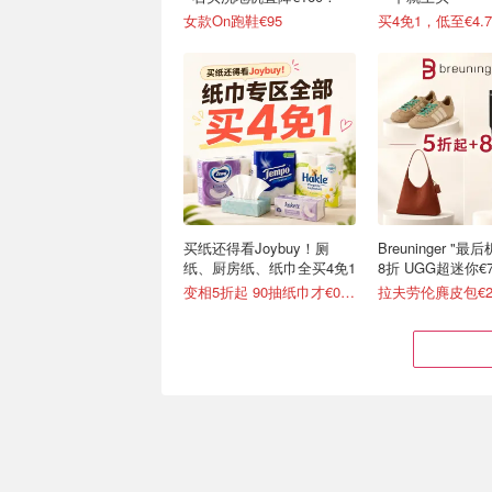
女款On跑鞋€95
买4免1，低至€4.7
买纸还得看Joybuy！厕
Breuninger "
纸、厨房纸、纸巾全买4免1
8折 UGG超迷你€7
变相5折起 90抽纸巾才€0.22/包
拉夫劳伦麂皮包€2