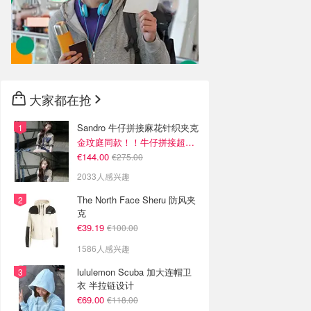
大家都在抢
Sandro 牛仔拼接麻花针织夹克
金玟庭同款！！牛仔拼接超有层次感
€144.00
€275.00
2033人感兴趣
The North Face Sheru 防风夹
克
€39.19
€100.00
1586人感兴趣
lululemon Scuba 加大连帽卫
衣 半拉链设计
€69.00
€118.00