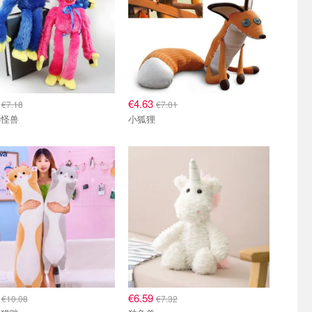
1
€4.63
€7.18
€7.01
小怪兽
小狐狸
4
€6.59
€10.08
€7.32