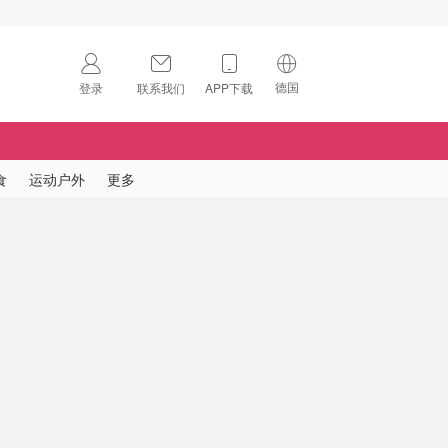
德国
登录
联系我们
APP下载
🇺🇸
美国
🇨🇳
中国
食
运动户外
更多
🇨🇦
加拿大
扫码下载 App
🇬🇧
英国
Download on the
App Store
🇩🇪
德国
Download the
Android App
🇫🇷
法国
🇮🇹
意大利
🇦🇺
澳洲