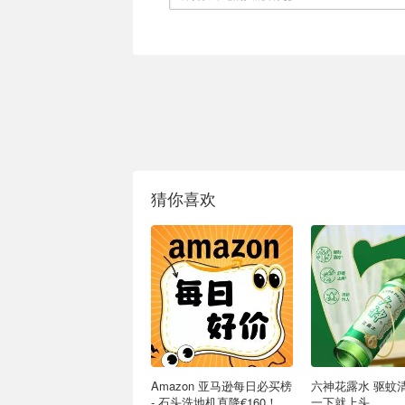
猜你喜欢
Amazon 亚马逊每日必买榜
六神花露水 驱蚊
- 石头洗地机直降€160！
一下就上头