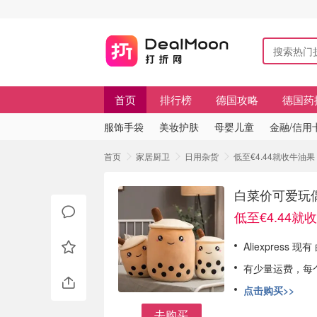
首页
排行榜
德国攻略
德国药
服饰手袋
美妆护肤
母婴儿童
金融/信用
首页
家居厨卫
日用杂货
低至€4.44就收牛油
白菜价可爱玩偶
低至€4.44就
Aliexpress
有少量运费，每
点击购买>>
去购买