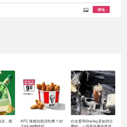
评论
清凉，闻
KFC 辣翅自助没吃爽？20
白女爱用Stanley是如何出
个€9.99继续炫
圈的：一场意外事件变成顶