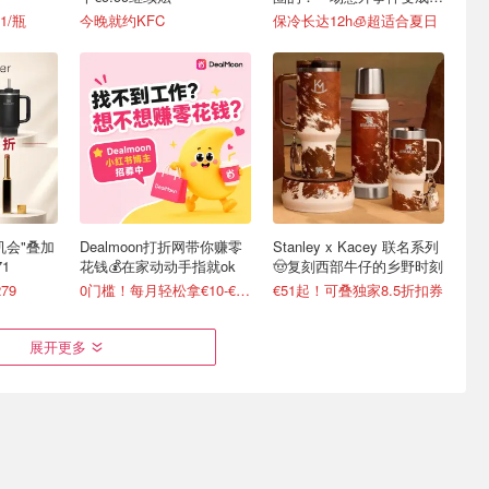
级营销案例
1/瓶
今晚就约KFC
保冷长达12h🧊超适合夏日
最后机会"叠加
Dealmoon打折网带你赚零
Stanley x Kacey 联名系列
1
花钱💰在家动动手指就ok
🤠复刻西部牛仔的乡野时刻
79
0门槛！每月轻松拿€10-€100
€51起！可叠独家8.5折扣券
展开更多