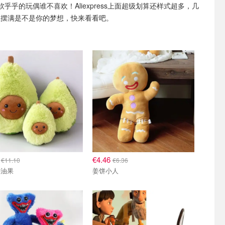
软乎乎的玩偶谁不喜欢！Aliexpress上面超级划算还样式超多，几
发上摆满是不是你的梦想，快来看看吧。
4
€4.46
€11.10
€6.36
牛油果
姜饼小人