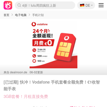
🇩🇪
4折！lulu周四疯狂上新
DE
Boticinal 夏促开抢！
还没结束！&OtherStories大促
Joybuy变相75折 随时失效
速领！Stanley独家85折
疑似霸哥！Camper额外叠85折
Zalando 奥莱闪促！每日更新
Moncler反季囤！5折起+叠9折
Coach Brooklyn仅€192
首页
电子电脑
手机计划
来自
dealmoon.de
06-02更新
[已过期] 快冲！Vodafone 手机套餐全额免费！€1收智
能手表
3GB套餐！月租直接免费