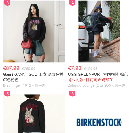
3
4
€87.99
€7.90
€269.99
€129.95
Ganni GANNI ISOLI 卫衣 深灰色拼
UGG GREENPORT 室内拖鞋 棕色
驼色粉色
肯豆同款~目前黄金码都在
Breuninger
1012人感兴趣
Zalando Lounge (DE)
955人感兴趣
5
6