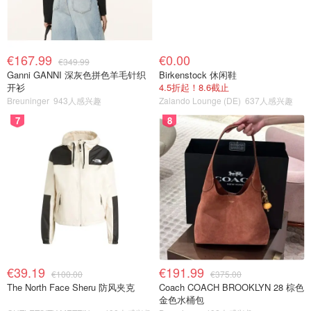
€167.99
€0.00
€349.99
Ganni GANNI 深灰色拼色羊毛针织
Birkenstock 休闲鞋
开衫
4.5折起！8.6截止
Breuninger
943人感兴趣
Zalando Lounge (DE)
637人感兴趣
7
8
€39.19
€191.99
€100.00
€375.00
The North Face Sheru 防风夹克
Coach COACH BROOKLYN 28 棕色
金色水桶包