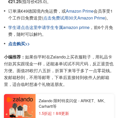
€21.25
(指导价€25.0)。
订单满€49德国境内免运费，或
Amazon Prime
会员享受1
个工作日免费送货(
点击免费试用30天Amazon Prime
)。
学生请点击这里申请学生专属amazon prime
，前6个月免
费，随时可以解约。
点击购买>>
小编推荐：
如果你平时在Zalando上买衣服鞋子，用礼品卡
付款其实跟现金一样，还能凑单试试不同尺码，反正退货也
方便。面值25欧打八五折，折算下来等于多了一点零花钱。
发邮箱秒到，不用等邮寄，下单后直接转到收件人的邮箱
里，适合临时想凑个礼物送朋友。
Zalando 限时特卖闪促 - ARKET、MK、
Carhartt等
1.5折起！8/8更新