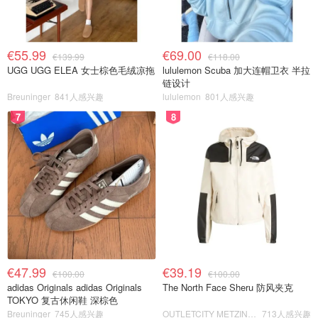
€55.99
€69.00
€139.99
€118.00
UGG UGG ELEA 女士棕色毛绒凉拖
lululemon Scuba 加大连帽卫衣 半拉
链设计
Breuninger
841人感兴趣
lululemon
801人感兴趣
7
8
€47.99
€39.19
€100.00
€100.00
adidas Originals adidas Originals
The North Face Sheru 防风夹克
TOKYO 复古休闲鞋 深棕色
Breuninger
745人感兴趣
OUTLETCITY METZINGEN
713人感兴趣