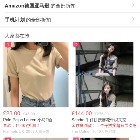
Amazon德国亚马逊
的全部折扣
手机计划
的全部折扣
大家都在抢
1
2
£23.00
€144.00
£45.00
€275.00
Polo Ralph Lauren 小马T恤
Sandro 牛仔拼接麻花针织夹克
童款，14-16Y捡漏！
金玟庭同款！！牛仔拼接超有层次感
Flannels UK
2008人感兴趣
The Outnet
1046人感兴趣