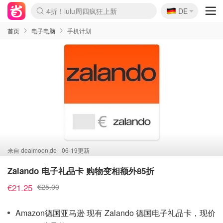
🇩🇪
4折！lulu周四疯狂上新
DE
Boticinal 夏促开抢！
还没结束！&OtherStories大促
Joybuy变相75折 随时失效
速领！Stanley独家85折
疑似霸哥！Camper额外叠85折
Zalando 奥莱闪促！每日更新
Moncler反季囤！5折起+叠9折
Coach Brooklyn仅€192
首页
电子电脑
手机计划
来自
dealmoon.de
06-19更新
Zalando 电子礼品卡 购物变相额外85折
€21.25
€25.00
Amazon德国亚马逊 现有 Zalando 德国电子礼品卡，现价