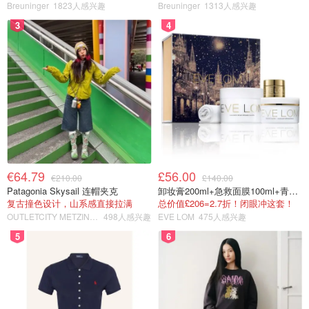
Breuninger
1823人感兴趣
Breuninger
1313人感兴趣
3
4
€64.79
£56.00
€210.00
£140.00
Patagonia Skysail 连帽夹克
卸妆膏200ml+急救面膜100ml+青春面霜15ml
复古撞色设计，山系感直接拉满
总价值£206=2.7折！闭眼冲这套！
OUTLETCITY METZINGEN
498人感兴趣
EVE LOM
475人感兴趣
5
6