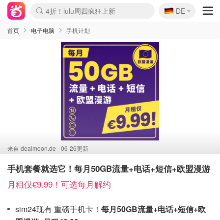
🇩🇪
4折！lulu周四疯狂上新
DE
Boticinal 夏促开抢！
还没结束！&OtherStories大促
Joybuy变相75折 随时失效
速领！Stanley独家85折
疑似霸哥！Camper额外叠85折
Zalando 奥莱闪促！每日更新
Moncler反季囤！5折起+叠9折
Coach Brooklyn仅€192
首页
电子电脑
手机计划
来自
dealmoon.de
06-26更新
手机套餐就选它！每月50GB流量+电话+短信+欧盟漫游
月租仅€9.99！可选每月解约
sim24现有 重磅手机卡！
每月50GB流量+电话+短信+欧