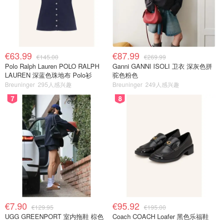
€63.99
€87.99
€145.00
€269.99
Polo Ralph Lauren POLO RALPH
Ganni GANNI ISOLI 卫衣 深灰色拼
LAUREN 深蓝色珠地布 Polo衫
驼色粉色
Breuninger
295人感兴趣
Breuninger
249人感兴趣
7
8
€7.90
€95.92
€129.95
€195.00
UGG GREENPORT 室内拖鞋 棕色
Coach COACH Loafer 黑色乐福鞋