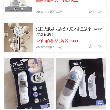
高保湿面霜50ml+眼霜€22
8
0
Amazon德国亚马逊
难怪皮肤越洗越差！原来家里缺个 Cobbe
过滤花洒！
含维C的淋浴过滤器€14.56
3
0
Amazon德国亚马逊