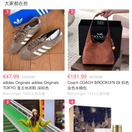
大家都在抢
1
2
€47.99
€191.99
€100.00
€375.00
adidas Originals adidas Originals
Coach COACH BROOKLYN 28 棕色
TOKYO 复古休闲鞋 深棕色
金色水桶包
Breuninger
1823人感兴趣
Breuninger
1313人感兴趣
3
4