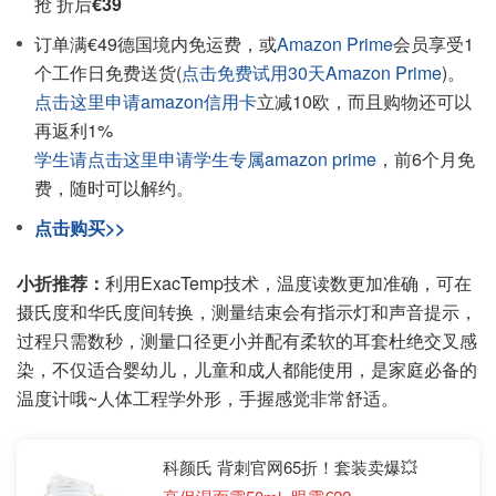
抢 折后
€39
订单满€49德国境内免运费，或
Amazon Prime
会员享受1
个工作日免费送货(
点击免费试用30天Amazon Prime
)。
点击这里申请amazon信用卡
立减10欧，而且购物还可以
再返利1%
学生请点击这里申请学生专属amazon prime
，前6个月免
费，随时可以解约。
点击购买>>
小折推荐：
利用ExacTemp技术，温度读数更加准确，可在
摄氏度和华氏度间转换，测量结束会有指示灯和声音提示，
过程只需数秒，测量口径更小并配有柔软的耳套杜绝交叉感
染，不仅适合婴幼儿，儿童和成人都能使用，是家庭必备的
温度计哦~人体工程学外形，手握感觉非常舒适。
科颜氏 背刺官网65折！套装卖爆💥