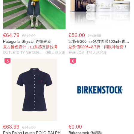
€64.79
£56.00
€210.00
£140.00
Patagonia Skysail 连帽夹克
卸妆膏200ml+急救面膜100ml+青春面霜15ml
复古撞色设计，山系感直接拉满
总价值£206=2.7折！闭眼冲这套！
OUTLETCITY METZINGEN
498人感兴趣
EVE LOM
475人感兴趣
5
6
€63.99
€0.00
€145.00
Polo Ralph Lauren POLO RALPH
Birkenstock 休闲鞋