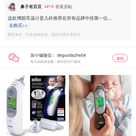
鼻子有豆豆
查看原帖
15
这款博朗耳温计是儿科推荐在所有品牌中排第一位
...
去购买>>
晒货来自「北美省钱快报」版权归原作者所有
加小编微信：
复制
每天刷刷朋友圈，精华折扣不漏掉