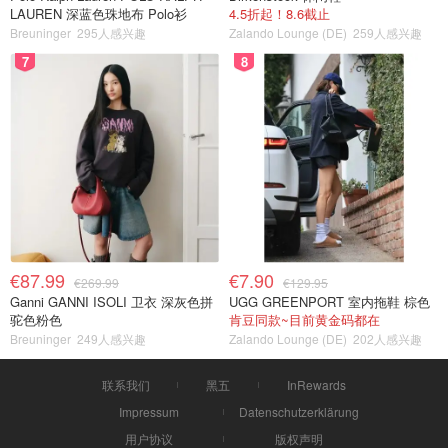
LAUREN 深蓝色珠地布 Polo衫
4.5折起！8.6截止
Breuninger
295人感兴趣
Zalando Lounge (DE)
259人感兴趣
7
8
€87.99
€7.90
€269.99
€129.95
Ganni GANNI ISOLI 卫衣 深灰色拼
UGG GREENPORT 室内拖鞋 棕色
驼色粉色
肯豆同款~目前黄金码都在
Breuninger
249人感兴趣
Zalando Lounge (DE)
202人感兴趣
联系我们
黑五
InRewards
Impressum
Datenschutzerklärung
用户协议
版权声明