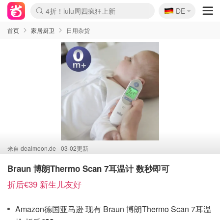
🇩🇪
4折！lulu周四疯狂上新
DE
Boticinal 夏促开抢！
还没结束！&OtherStories大促
Joybuy变相75折 随时失效
速领！Stanley独家85折
疑似霸哥！Camper额外叠85折
Zalando 奥莱闪促！每日更新
Moncler反季囤！5折起+叠9折
Coach Brooklyn仅€192
首页
家居厨卫
日用杂货
来自
dealmoon.de
03-02更新
Braun 博朗Thermo Scan 7耳温计 数秒即可
折后€39 新生儿友好
Amazon德国亚马逊 现有 Braun 博朗Thermo Scan 7耳温