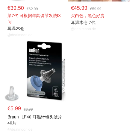
€39.50
€45.99
€62.99
€59.99
第7代 可根据年龄调节发烧区
买白色，黑色好贵
间
耳温木仓 7代
耳温木仓
@dealmoon.de
@dealmoon.de
€5.99
€8.99
Braun
LF40 耳温计镜头滤片
40片
@dealmoon.de