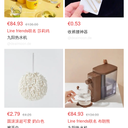
€84.93
€0.53
€136.00
Line friends联名 莎莉鸡
收裤腰神器
九阳热水机
@dealmoon.de
@dealmoon.de
€2.79
€84.93
€4.26
€134.00
圆滚滚超可爱 奶白色
Line friends联名 布朗熊
擦手巾
九阳热水机