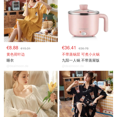
€8.88
€36.41
€15.31
€36.78
黄色荷叶边
不带蒸锅层 可煮小火锅
睡衣
九阳一人锅 不带蒸屉版
@dealmoon.de
@dealmoon.de