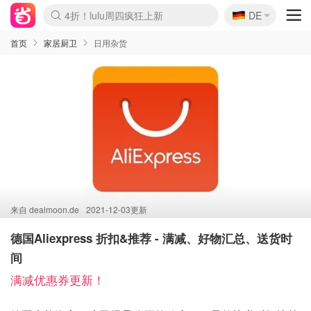
🇩🇪
4折！lulu周四疯狂上新
DE
Boticinal 夏促开抢！
还没结束！&OtherStories大促
Joybuy变相75折 随时失效
速领！Stanley独家85折
疑似霸哥！Camper额外叠85折
Zalando 奥莱闪促！每日更新
Moncler反季囤！5折起+叠9折
Coach Brooklyn仅€192
首页
家居厨卫
日用杂货
来自
dealmoon.de
2021-12-03更新
德国Aliexpress 折扣&推荐 - 满减、好物汇总、送货时
间
满减优惠券更新！