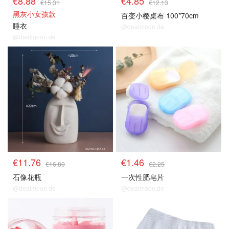
€8.88
€4.85
€15.31
€12.13
黑灰小女孩款
百变小樱桌布 100*70cm
睡衣
@dealmoon.de
@dealmoon.de
€11.76
€1.46
€16.80
€2.25
石像花瓶
一次性肥皂片
@dealmoon.de
@dealmoon.de