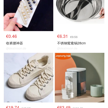
€0.46
€6.31
€9.56
收裤腰神器
不锈钢鸳鸯锅28cm
@dealmoon.de
@dealmoon.de
€19.74
€63.49