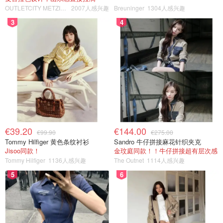
OUTLETCITY METZINGEN
2007人感兴趣
Breuninger
1304人感兴趣
3
4
€39.20
€144.00
€99.90
€275.00
Tommy Hilfiger 黄色条纹衬衫
Sandro 牛仔拼接麻花针织夹克
Jisoo同款！
金玟庭同款！！牛仔拼接超有层次感
Tommy Hilfiger
1136人感兴趣
The Outnet
1114人感兴趣
5
6