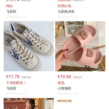
€49.53
€101.71
纯白
经典白色
飞跃鞋
九阳热水机
@dealmoon.de
@dealmoon.de
€17.79
€10.94
€42.02
€23.27
干净的配色！
粉色
飞跃鞋
小熊拖鞋
@dealmoon.de
@dealmoon.de