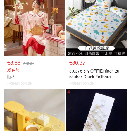
€8.88
€30.37
€15.31
粉色熊
30.37€ 5% OFF|Einfach zu
睡衣
sauber Druck Faltbare
Sommer Cool Sleeping Mat
@dealmoon.de
@dealmoon.de
Kissenbezug Eis Seide
Matratze Blatter Fur Den
Hausgebrauch|Mattress
Covers & Grippers| -
AliExpress