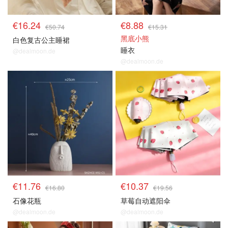
€16.24
€8.88
€50.74
€15.31
黑底小熊
白色复古公主睡裙
睡衣
@dealmoon.de
@dealmoon.de
€11.76
€10.37
€16.80
€19.56
石像花瓶
草莓自动遮阳伞
@dealmoon.de
@dealmoon.de