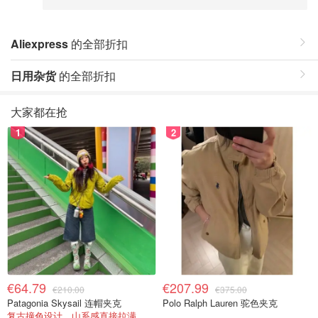
Aliexpress
的全部折扣
日用杂货
的全部折扣
大家都在抢
1
2
€64.79
€207.99
€210.00
€375.00
Patagonia Skysail 连帽夹克
Polo Ralph Lauren 驼色夹克
复古撞色设计，山系感直接拉满