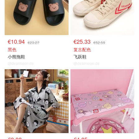
€10.94
€25.33
€23.27
€52.59
黑色
复古配色
小熊拖鞋
飞跃鞋
@dealmoon.de
@dealmoon.de