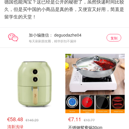
德国也能淘宝？这已经是公开的秘密了，虽然快递时间比较
久，但是买中国的小商品是真的香，又便宜又好用，简直是
留学生的天堂！
加小编微信：
复制
每天刷刷朋友圈，精华折扣不漏掉
€58.48
€7.11
€146.20
€10.77
清新浅绿
不锈钢鸳鸯锅30cm