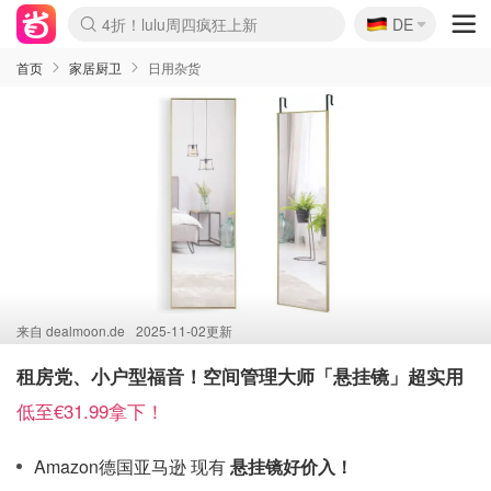
🇩🇪
4折！lulu周四疯狂上新
DE
Boticinal 夏促开抢！
还没结束！&OtherStories大促
Joybuy变相75折 随时失效
速领！Stanley独家85折
疑似霸哥！Camper额外叠85折
Zalando 奥莱闪促！每日更新
Moncler反季囤！5折起+叠9折
Coach Brooklyn仅€192
首页
家居厨卫
日用杂货
来自
dealmoon.de
2025-11-02更新
租房党、小户型福音！空间管理大师「悬挂镜」超实用
低至€31.99拿下！
Amazon德国亚马逊 现有
悬挂镜好价入！