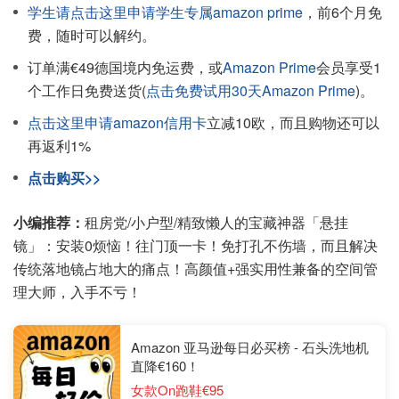
学生请点击这里申请学生专属amazon prime
，前6个月免
费，随时可以解约。
订单满€49德国境内免运费，或
Amazon Prime
会员享受1
个工作日免费送货(
点击免费试用30天Amazon Prime
)。
点击这里申请amazon信用卡
立减10欧，而且购物还可以
再返利1%
点击购买>>
小编推荐：
租房党/小户型/精致懒人的宝藏神器「悬挂
镜」：安装0烦恼！往门顶一卡！免打孔不伤墙，而且解决
传统落地镜占地大的痛点！高颜值+强实用性兼备的空间管
理大师，入手不亏！
Amazon 亚马逊每日必买榜 - 石头洗地机
直降€160！
女款On跑鞋€95