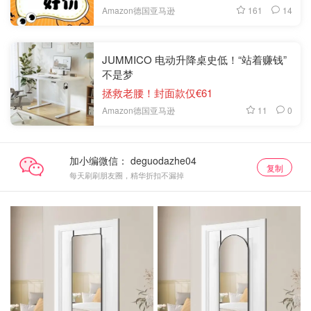
161
14
Amazon德国亚马逊
JUMMICO 电动升降桌史低！“站着赚钱”
不是梦
拯救老腰！封面款仅€61
11
0
Amazon德国亚马逊
加小编微信：
复制
每天刷刷朋友圈，精华折扣不漏掉