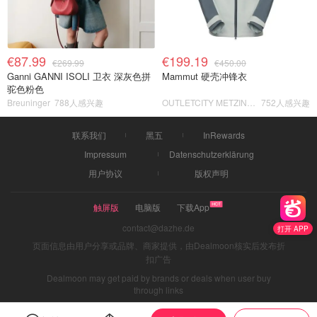
€87.99
€199.19
€269.99
€450.00
Ganni GANNI ISOLI 卫衣 深灰色拼
Mammut 硬壳冲锋衣
驼色粉色
Breuninger
788人感兴趣
OUTLETCITY METZINGEN
752人感兴趣
联系我们
黑五
InRewards
Impressum
Datenschutzerklärung
用户协议
版权声明
触屏版
电脑版
下载App
contact@dazhe.de
打开 APP
页面信息由用户分享或品牌、商家提供，由Dealmoon核实后发布折
扣广告
Dealmoon may get paid by brands or deals when user buy
through links