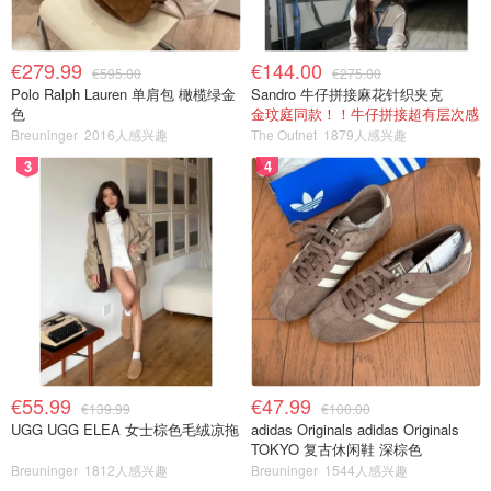
€279.99
€144.00
€595.00
€275.00
Polo Ralph Lauren 单肩包 橄榄绿金
Sandro 牛仔拼接麻花针织夹克
色
金玟庭同款！！牛仔拼接超有层次感
Breuninger
2016人感兴趣
The Outnet
1879人感兴趣
3
4
€55.99
€47.99
€139.99
€100.00
UGG UGG ELEA 女士棕色毛绒凉拖
adidas Originals adidas Originals
TOKYO 复古休闲鞋 深棕色
Breuninger
1812人感兴趣
Breuninger
1544人感兴趣