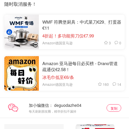
随时取消服务！
WMF 符腾堡厨具：中式菜刀€29、打蛋器
€11
4折起！多功能剪刀仅€7.99
3
0
Amazon德国亚马逊
Amazon 亚马逊每日必买榜 - Drano管道
疏通仅€2.58！
冰毛巾低至€6/条
160
14
Amazon德国亚马逊
加小编微信：
复制
每天刷刷朋友圈，精华折扣不漏掉