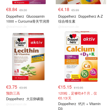
€8.84
€4.18
€9.30
€5.99
Doppelherz
Glucosamin
Doppelherz
Doppelherz A-Z
1000 + Curcuma骨关节润滑
综合维生素
@dealmoon.de
@dealmoon.de
€3.75
€15.15
€3.95
€15.95
预防三高
120粒，足够吃4个月，仅
€0.13/天
Doppelherz
大豆卵磷脂
Doppelherz
钙片 + Vitamin
@dealmoon.de
D3