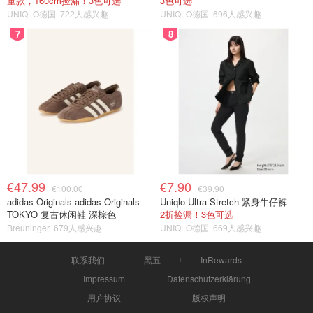
童款，160cm捡漏！3色可选
3色可选
UNIQLO德国
722人感兴趣
UNIQLO德国
696人感兴趣
7
8
€47.99
€7.90
€100.00
€39.90
adidas Originals adidas Originals
Uniqlo Ultra Stretch 紧身牛仔裤
TOKYO 复古休闲鞋 深棕色
2折捡漏！3色可选
Breuninger
679人感兴趣
UNIQLO德国
669人感兴趣
联系我们
黑五
InRewards
Impressum
Datenschutzerklärung
用户协议
版权声明