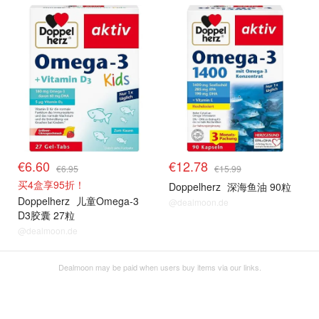
€6.60
€12.78
€6.95
€15.99
买4盒享95折！
Doppelherz
深海鱼油 90粒
Doppelherz
儿童Omega-3
@dealmoon.de
D3胶囊 27粒
@dealmoon.de
Dealmoon may be paid when users buy items via our links.