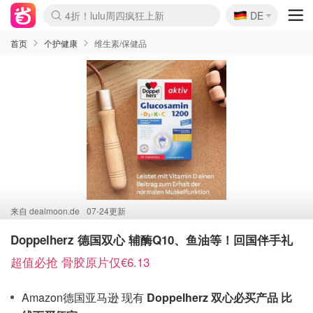
🇩🇪
4折！lulu周四疯狂上新
DE
Boticinal 夏促开抢！
还没结束！&OtherStories大促
Joybuy变相75折 随时失效
速领！Stanley独家85折
疑似霸哥！Camper额外叠85折
Zalando 奥莱闪促！每日更新
Moncler反季囤！5折起+叠9折
Coach Brooklyn仅€192
首页
个护健康
维生素/保健品
来自
dealmoon.de
07-24更新
Doppelherz 德国双心 辅酶Q10、鱼油等！回国伴手礼
超值必抢 骨胶原片仅€6.13
Amazon德国亚马逊 现有
Doppelherz 双心必买产品 比