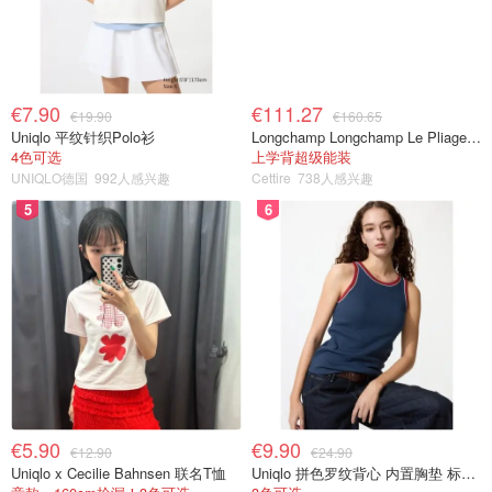
€7.90
€111.27
€19.90
€160.65
Uniqlo 平纹针织Polo衫
Longchamp Longchamp Le Pliage 大号手提包
4色可选
上学背超级能装
UNIQLO德国
992人感兴趣
Cettire
738人感兴趣
5
6
€5.90
€9.90
€12.90
€24.90
Uniqlo x Cecilie Bahnsen 联名T恤
Uniqlo 拼色罗纹背心 内置胸垫 标准款