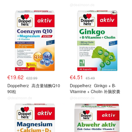
@dealmoon.de
€19.62
€4.51
€22.99
€5.49
Doppelherz
高含量辅酶Q10
Doppelherz
Ginkgo + B-
90粒
Vitamine + Cholin 补脑胶囊
@dealmoon.de
@dealmoon.de