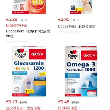
€5.29
€6.95
€6.99
€8.99
回国必带好物
Doppelherz
胶原蛋白饮
Doppelherz
辅酶Q10软胶囊
@dealmoon.de
30粒
@dealmoon.de
€6.13
€6.45
€6.75
€7.99
送父母长辈，太好使啦
比DM买便宜！