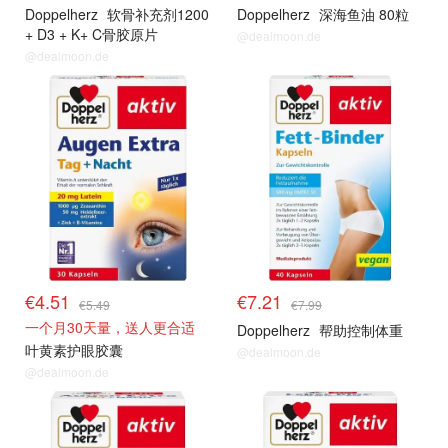
Doppelherz
软骨补充剂1200
Doppelherz
深海鱼油 80粒
+ D3 + K+ C骨胶原片
@dealmoon.de
@dealmoon.de
€4.51
€7.21
€5.49
€7.99
一个月30天量，送人更合适
Doppelherz
帮助控制体重
叶黄素护眼胶囊
@dealmoon.de
@dealmoon.de