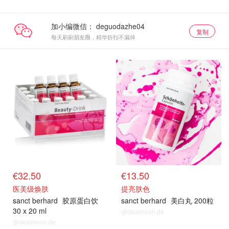
加小编微信：
复制
每天刷刷朋友圈，精华折扣不漏掉
€32.50
€13.50
医美级焕肤
提亮肤色
sanct berhard
胶原蛋白饮
sanct berhard
美白丸 200粒
30 x 20 ml
@dealmoon.de
@dealmoon.de