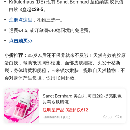
Kräuterhaus (DE) 现有 Sanct Bernhard 圣伯纳德 胶原蛋
白饮 3盒起
€29-5
。
注册点这里
，礼物三选一。
运费€4.5, 或订单满€40德国境内免运费。
点击购买>>
小折推荐：
25岁以后还不保养就来不及啦！天然有效的胶原
蛋白饮，帮助抵抗胸部松弛、面部皮肤细纹、头发干枯断
裂，身体暗黄和便秘，带来锁水嫩肤，提取自天然植物，不
会对身体产生负担，饮用12周起效。
Sanct Bernhard 美白丸 每日2粒 提亮肤色
改善皮肤暗沉
送明星产品 3罐起仅€12
58
0
Kräuterhaus (DE)