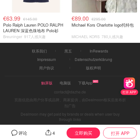
€63.99
€89.00
€145.00
€295.00
Polo Ralph Lauren POLO RALPH
Michael Kors Charlotte logo托特包
LAUREN 深蓝色珠地布 Polo衫
Breuninger
917人感兴趣
MICHAEL KORS
780人感兴趣
联系我们
黑五
InRewards
Impressum
Datenschutzerklärung
用户协议
版权声明
触屏版
电脑版
下载App
contact@dazhe.de
打开 APP
页面信息由用户分享或品牌、商家提供，由Dealmoon核实后发布折
扣广告
Dealmoon may get paid by brands or deals when user buy
through links
立即购买
评论
4
打开 APP