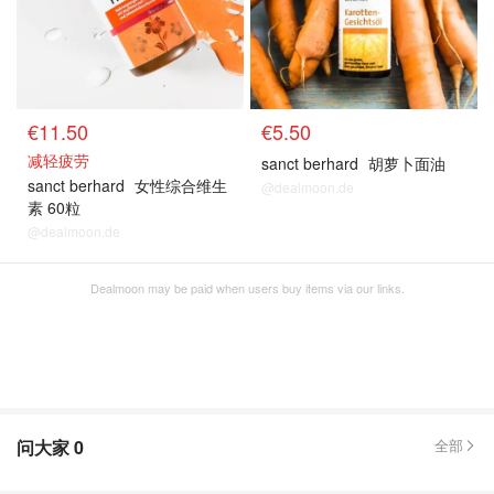
€11.50
€5.50
减轻疲劳
sanct berhard
胡萝卜面油
sanct berhard
女性综合维生
@dealmoon.de
素 60粒
@dealmoon.de
Dealmoon may be paid when users buy items via our links.
问大家
0
全部