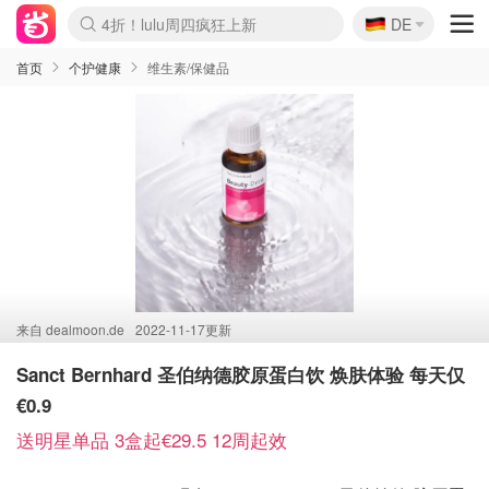
🇩🇪
4折！lulu周四疯狂上新
DE
Boticinal 夏促开抢！
还没结束！&OtherStories大促
Joybuy变相75折 随时失效
速领！Stanley独家85折
疑似霸哥！Camper额外叠85折
Zalando 奥莱闪促！每日更新
Moncler反季囤！5折起+叠9折
Coach Brooklyn仅€192
首页
个护健康
维生素/保健品
来自
dealmoon.de
2022-11-17更新
Sanct Bernhard 圣伯纳德胶原蛋白饮 焕肤体验 每天仅
€0.9
送明星单品 3盒起€29.5 12周起效