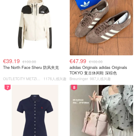
€39.19
€47.99
€100.00
€100.00
The North Face Sheru 防风夹克
adidas Originals adidas Originals
TOKYO 复古休闲鞋 深棕色
OUTLETCITY METZINGEN
1176人感兴趣
Breuninger
987人感兴趣
7
8