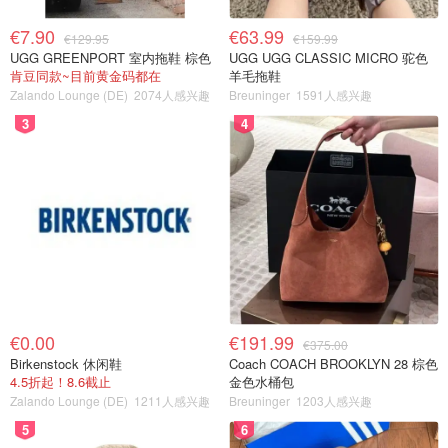
€7.90
€63.99
€129.95
€159.99
UGG GREENPORT 室内拖鞋 棕色
UGG UGG CLASSIC MICRO 驼色
肯豆同款~目前黄金码都在
羊毛拖鞋
Zalando Lounge (DE)
2074人感兴趣
Breuninger
1591人感兴趣
3
4
€0.00
€191.99
€375.00
Birkenstock 休闲鞋
Coach COACH BROOKLYN 28 棕色
4.5折起！8.6截止
金色水桶包
Zalando Lounge (DE)
1211人感兴趣
Breuninger
1203人感兴趣
5
6