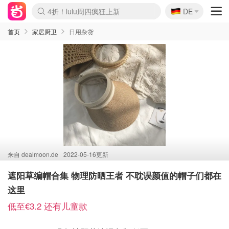
🇩🇪
4折！lulu周四疯狂上新
DE
Boticinal 夏促开抢！
还没结束！&OtherStories大促
Joybuy变相75折 随时失效
速领！Stanley独家85折
疑似霸哥！Camper额外叠85折
Zalando 奥莱闪促！每日更新
Moncler反季囤！5折起+叠9折
Coach Brooklyn仅€192
首页
家居厨卫
日用杂货
来自
dealmoon.de
2022-05-16更新
遮阳草编帽合集 物理防晒王者 不耽误颜值的帽子们都在
这里
低至€3.2 还有儿童款