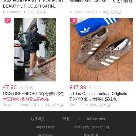
TOM FORD BEAUTY TOM FORD
Michael Kors Mel Small 标志托特包
BEAUTY LIP COLOR SATIN
MATTE 裸玫瑰口红
Breuninger
1352人感兴趣
MICHAEL KORS
1183人感兴趣
7
8
€7.90
€47.99
€129.95
€100.00
UGG GREENPORT 室内拖鞋 棕色
adidas Originals adidas Originals
肯豆同款~目前黄金码都在
TOKYO 复古休闲鞋 深棕色
Zalando Lounge (DE)
1134人感兴趣
Breuninger
898人感兴趣
联系我们
黑五
InRewards
Impressum
Datenschutzerklärung
用户协议
版权声明