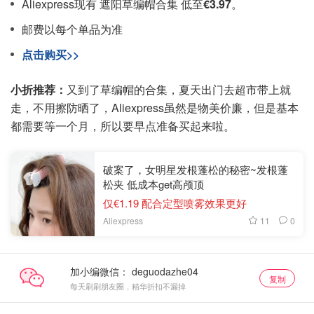
Aliexpress现有 遮阳草编帽合集 低至
€3.97
。
邮费以每个单品为准
点击购买>>
小折推荐：
又到了草编帽的合集，夏天出门去超市带上就
走，不用擦防晒了，Aliexpress虽然是物美价廉，但是基本
都需要等一个月，所以要早点准备买起来啦。
破案了，女明星发根蓬松的秘密~发根蓬
松夹 低成本get高颅顶
仅€1.19 配合定型喷雾效果更好
11
0
Aliexpress
加小编微信：
复制
每天刷刷朋友圈，精华折扣不漏掉