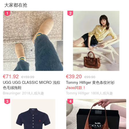
大家都在抢
1
2
€71.92
€39.20
€159.99
€99.90
UGG UGG CLASSIC MICRO 浅棕
Tommy Hilfiger 黄色条纹衬衫
色毛绒拖鞋
Jisoo同款！
Breuninger
2018人感兴趣
Tommy Hilfiger
1806人感兴趣
3
4