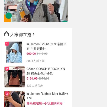
大家都在抢
lululemon Scuba 加大连帽卫
衣 半拉链设计
€69.00
€118.00
2034人感兴趣
Coach COACH BROOKLYN
28 棕色金色水桶包
€191.99
€375.00
433人感兴趣
lululemon Ruched Mini 单肩包
1.5L
韩系褶皱感~小容量刚刚好