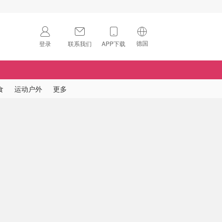
德国
登录
联系我们
APP下载
🇺🇸
美国
🇨🇳
中国
食
运动户外
更多
🇨🇦
加拿大
扫码下载 App
🇬🇧
英国
Download on the
App Store
🇩🇪
德国
Download the
Android App
🇫🇷
法国
🇮🇹
意大利
🇦🇺
澳洲