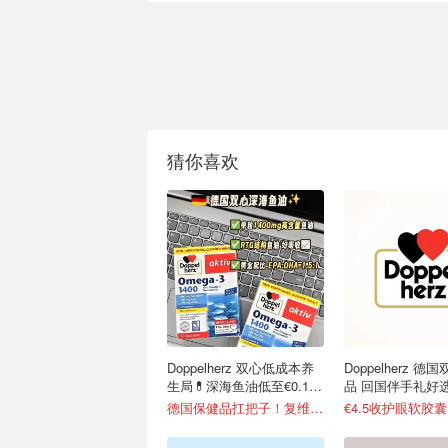
猜你喜欢
Doppelherz 双心低成本养
Doppelherz 德
生局💊深海鱼油低至€0.19/
品 回国伴手礼好
天
德国保健品扛把子！复维片€4.4收
€4.5收护眼软胶囊