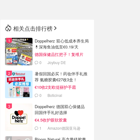
🇳🇿
新西兰
相关点击排行榜
Doppelherz 双心低成本养生局
💊深海鱼油低至€0.19/天
德国保健品扛把子！复维片
€4.4收
0
Joybuy DE
暑假回国必买！药妆伴手礼推
荐 氨糖胶囊€27收3盒！
€10收2支欧缇丽护手霜
0
Boticinal
Doppelherz 德国双心保健品
回国伴手礼好选择
€4.5收护眼软胶囊
1
Amazon德国亚马逊
Bloom Natural 高含量镁胶囊