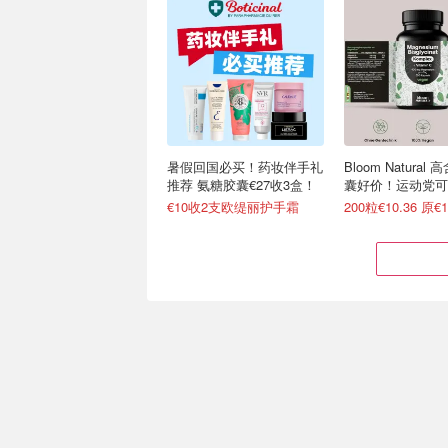
暑假回国必买！药妆伴手礼
Bloom Natural
推荐 氨糖胶囊€27收3盒！
囊好价！运动党可
€10收2支欧缇丽护手霜
200粒€10.36 原€1
法国女人的内调神器！
Doppelherz 辅
Biocyte 美白丸仅€22(天猫
素B！熬夜、考试