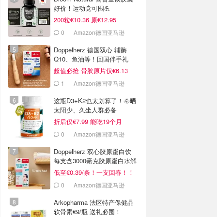
好价！运动党可囤💪
200粒€10.36 原€12.95
0
Amazon德国亚马逊
Doppelherz 德国双心 辅酶
Q10、鱼油等！回国伴手礼
超值必抢 骨胶原片仅€6.13
1
Amazon德国亚马逊
这瓶D3+K2也太划算了！🌞晒
太阳少、久坐人群必备
折后仅€7.99 能吃19个月
0
Amazon德国亚马逊
Doppelherz 双心胶原蛋白饮
每支含3000毫克胶原蛋白水解
物
低至€0.39/条！一支回春！！
0
Amazon德国亚马逊
Arkopharma 法区特产保健品
软骨素€9/瓶 送礼必囤！