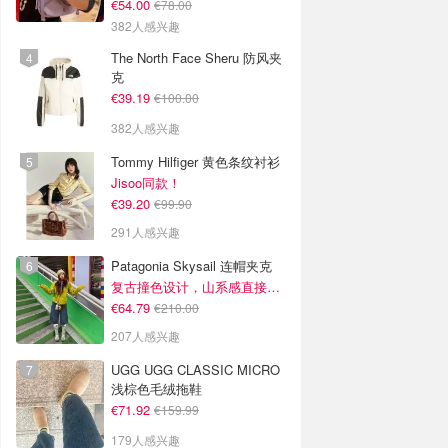
€54.00
€78.00
382人感兴趣
The North Face Sheru 防风夹
克
€39.19
€100.00
382人感兴趣
Tommy Hilfiger 黄色条纹衬衫
Jisoo同款！
€39.20
€99.90
291人感兴趣
Patagonia Skysail 连帽夹克
复古撞色设计，山系感直接拉满
€64.79
€210.00
207人感兴趣
UGG UGG CLASSIC MICRO
浅棕色毛绒拖鞋
€71.92
€159.99
179人感兴趣