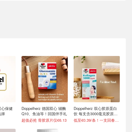
国双心保健
Doppelherz 德国双心 辅酶
Doppelherz 双心胶原蛋白
选择
Q10、鱼油等！回国伴手礼
饮 每支含3000毫克胶原蛋
白水解物
超值必抢 骨胶原片仅€6.13
低至€0.39/条！一支回春！！