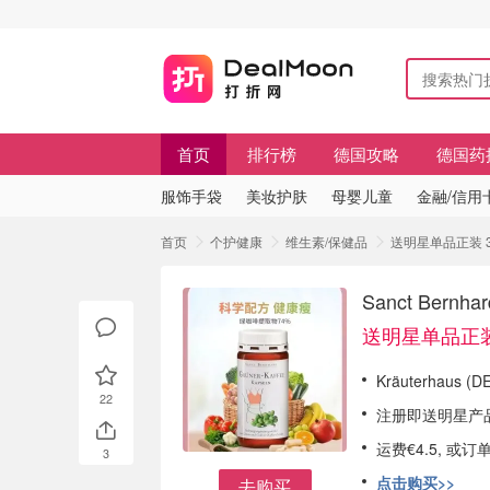
首页
排行榜
德国攻略
德国药
服饰手袋
美妆护肤
母婴儿童
金融/信用
首页
个护健康
维生素/保健品
送明星单品正装 3瓶
Sanct Be
送明星单品正装
Kräuterhaus 
22
注册即送明星产
运费€4.5, 或
3
点击购买>>
去购买