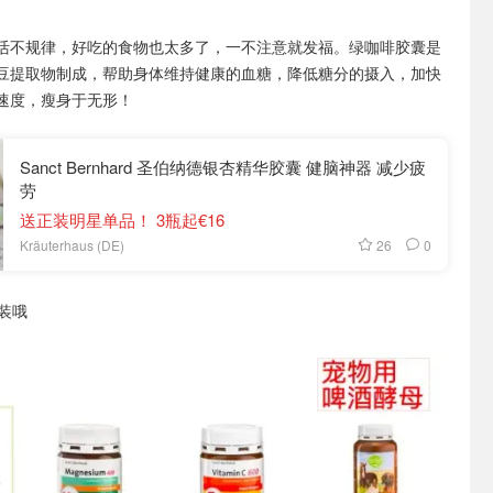
活不规律，好吃的食物也太多了，一不注意就发福。绿咖啡胶囊是
豆提取物制成，帮助身体维持健康的血糖，降低糖分的摄入，加快
速度，瘦身于无形！
Sanct Bernhard 圣伯纳德银杏精华胶囊 健脑神器 减少疲
劳
送正装明星单品！ 3瓶起€16
26
0
Kräuterhaus (DE)
装哦