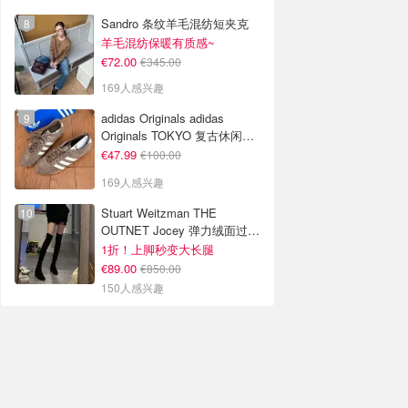
Sandro 条纹羊毛混纺短夹克
羊毛混纺保暖有质感~
€72.00
€345.00
169人感兴趣
adidas Originals adidas
Originals TOKYO 复古休闲鞋
深棕色
€47.99
€100.00
169人感兴趣
Stuart Weitzman THE
OUTNET Jocey 弹力绒面过膝
靴
1折！上脚秒变大长腿
€89.00
€850.00
150人感兴趣