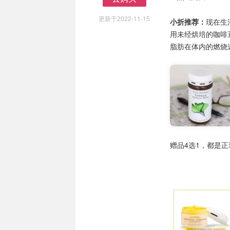
去购买
更新于2022-11-15
小折推荐：
现在生
用未经烘培的咖啡
脂肪在体内的燃烧
赠品4选1，都是正