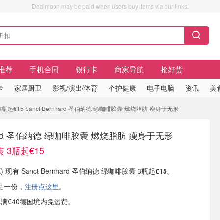
Dealmoon may be paid when users buy items via our links.
推荐
手机合同
银行卡
商家导航
抢好货
卡
家居厨卫
影视/演出/体育
个护健康
电子电脑
资讯
美
起€15 Sanct Bernhard 圣伯纳德 绿咖啡胶囊 燃烧脂肪 瘦身于无形
rnhard 圣伯纳德 绿咖啡胶囊 燃烧脂肪 瘦身于无形
 3瓶起€15
(DE) 现有 Sanct Bernhard 圣伯纳德 绿咖啡胶囊 3瓶起
€15
。
品一份，
注册点这里
。
订单满€40德国境内免运费。