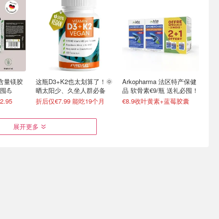
 高含量镁胶
这瓶D3+K2也太划算了！🌞
Arkopharma 法区特产保健
囤💪
晒太阳少、久坐人群必备
品 软骨素€9/瓶 送礼必囤！
2.95
折后仅€7.99 能吃19个月
€8.9收叶黄素+蓝莓胶囊
展开更多
酶Q10+维生
BloomNaturals 维生素D3
压力焦虑？€7.9收Rescue
季必备
K2 高含量滴剂 50ml
舒缓糖€6.7！英区留子买爆