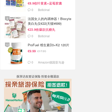
€8.9收叶黄素+蓝莓胶囊
0
Boticinal
法国女人的内调神器！Biocyte
美白丸仅€22(天猫¥699)
€23.9收爆款抗糖丸
0
Boticinal
ProFuel 维生素D3+K2 120片
€9.99
€17.95
0
Amazon德国亚马逊
探亲访友签证保险 拒签全额退款