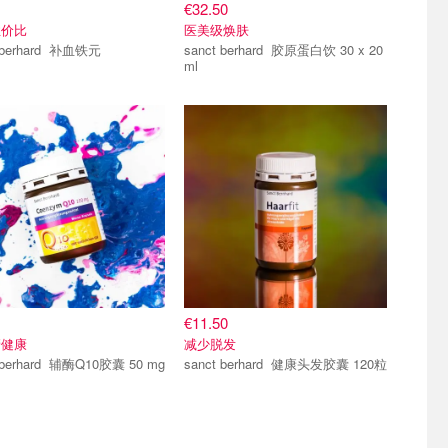
€32.50
性价比
医美级焕肤
sanct berhard 补血铁元
sanct berhard 胶原蛋白饮 30 x 20
ml
€11.50
管健康
减少脱发
rd 辅酶Q10胶囊 50 mg
sanct berhard 健康头发胶囊 120粒