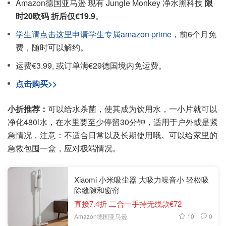
Amazon德国亚马逊 现有 Jungle Monkey 净水黑科技
限
时20欧码 折后仅€19.9
。
学生请点击这里申请学生专属amazon prime
，前6个月免
费，随时可以解约。
运费€3.99, 或订单满€29德国境内免运费。
点击购买>>
小折推荐：
可以给水杀菌，使其成为饮用水，一小片就可以
净化480l水，在水里要至少停留30分钟，适用于户外或是紧
急情况，注意：不适合日常以及长期使用哦。可以给家里的
急救包囤一盒，应对极端情况。
Xiaomi 小米吸尘器 大吸力噪音小 轻松吸
除缝隙和窗帘
直接7.4折 二合一手持无线款€72
10
0
Amazon德国亚马逊