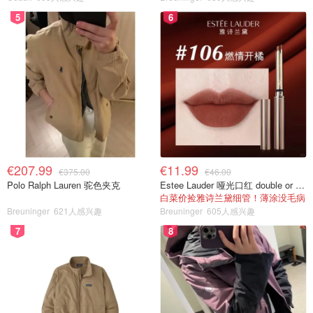
5
6
€207.99
€11.99
€375.00
€46.00
Polo Ralph Lauren 驼色夹克
Estee Lauder 哑光口红 double or nothing色号
白菜价捡雅诗兰黛细管！薄涂没毛病
Breuninger
621人感兴趣
Breuninger
605人感兴趣
7
8