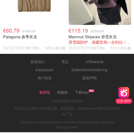
€60.79
€115.19
€190.00
€350.00
Patagonia 换季夹克
Mammut Skijacke 滑雪夹克
滑雪级防护，保暖防风一步到位！仅剩s！
OUTLETCITY METZINGEN
528人感兴趣
OUTLETCITY METZINGEN
515人感兴趣
联系我们
黑五
InRewards
Impressum
Datenschutzerklärung
用户协议
版权声明
触屏版
电脑版
下载App
contact@dazhe.de
打开 APP
页面信息由用户分享或品牌、商家提供，由Dealmoon核实后发布折
扣广告
Dealmoon may get paid by brands or deals when user buy
through links