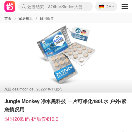
🇩🇪
还没结束！&OtherStories大促
DE
Boticinal 夏促开抢！
4折！lulu周四疯狂上新
Joybuy变相75折 随时失效
速领！Stanley独家85折
疑似霸哥！Camper额外叠85折
Zalando 奥莱闪促！每日更新
Moncler反季囤！5折起+叠9折
Coach Brooklyn仅€192
首页
家居厨卫
日用杂货
来自
dealmoon.de
2022-10-17发布
Jungle Monkey 净水黑科技 一片可净化480L水 户外/紧
急情况用
限时20欧码 折后仅€19.9