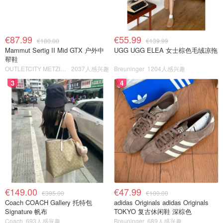
€87.99
€55.99
€180.00
€139.99
Mammut Sertig II Mid GTX 户外中
UGG UGG ELEA 女士棕色毛绒凉拖
帮鞋
OUTLETCITY METZINGEN
2037人感兴趣
Breuninger
1204人感兴趣
3
4
€149.00
€47.99
€395.00
€100.00
Coach COACH Gallery 托特包
adidas Originals adidas Originals
Signature 帆布
TOKYO 复古休闲鞋 深棕色
Coach
693人感兴趣
Breuninger
689人感兴趣